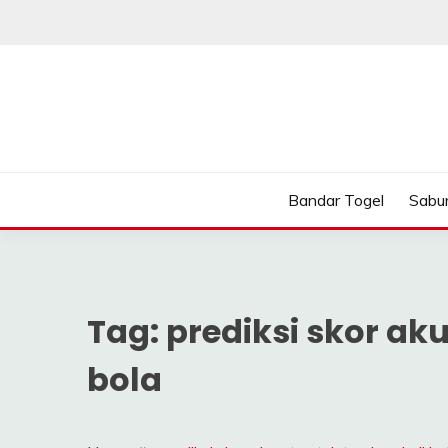
Skip
to
content
Bandar Togel
Sabu
Tag:
prediksi skor ak
bola