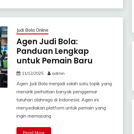
Judi Bola Online
Agen Judi Bola:
Panduan Lengkap
untuk Pemain Baru
11/12/2025
admin
Agen Judi Bola menjadi salah satu topik yang
menarik perhatian banyak penggemar
taruhan olahraga di Indonesia. Agen ini
menyediakan platform untuk pemain yang
ingin memasang
Read More