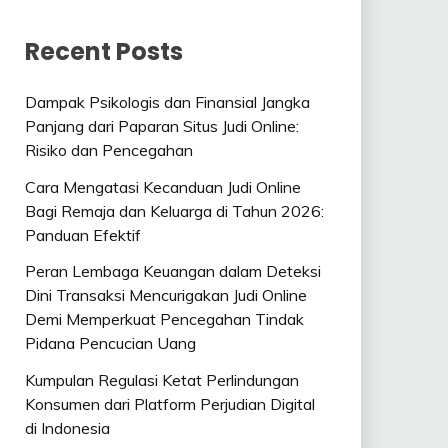
Recent Posts
Dampak Psikologis dan Finansial Jangka
Panjang dari Paparan Situs Judi Online:
Risiko dan Pencegahan
Cara Mengatasi Kecanduan Judi Online
Bagi Remaja dan Keluarga di Tahun 2026:
Panduan Efektif
Peran Lembaga Keuangan dalam Deteksi
Dini Transaksi Mencurigakan Judi Online
Demi Memperkuat Pencegahan Tindak
Pidana Pencucian Uang
Kumpulan Regulasi Ketat Perlindungan
Konsumen dari Platform Perjudian Digital
di Indonesia