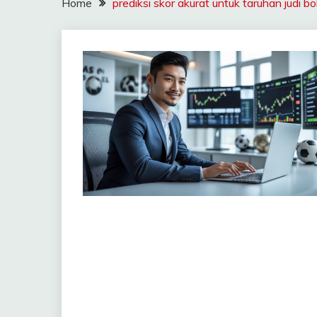
Home
prediksi skor akurat untuk taruhan judi bo