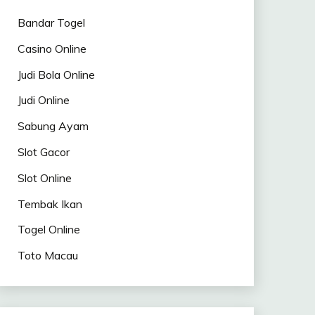
Bandar Togel
Casino Online
Judi Bola Online
Judi Online
Sabung Ayam
Slot Gacor
Slot Online
Tembak Ikan
Togel Online
Toto Macau