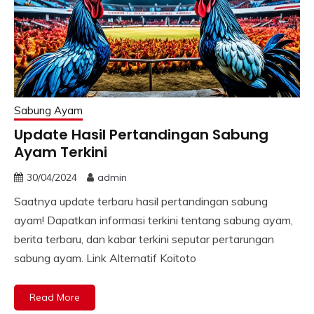
Sabung Ayam
Update Hasil Pertandingan Sabung
Ayam Terkini
30/04/2024
admin
Saatnya update terbaru hasil pertandingan sabung
ayam! Dapatkan informasi terkini tentang sabung ayam,
berita terbaru, dan kabar terkini seputar pertarungan
sabung ayam. Link Alternatif Koitoto
Read More