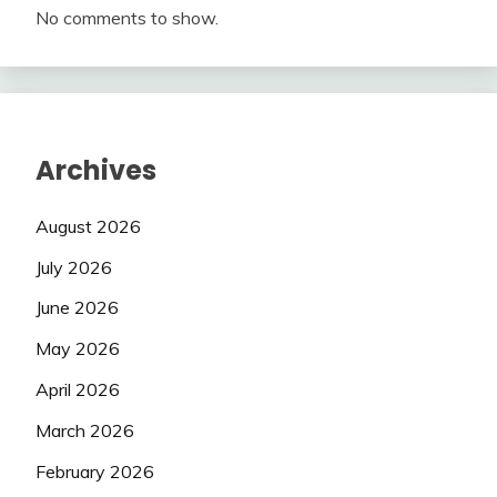
No comments to show.
Archives
August 2026
July 2026
June 2026
May 2026
April 2026
March 2026
February 2026