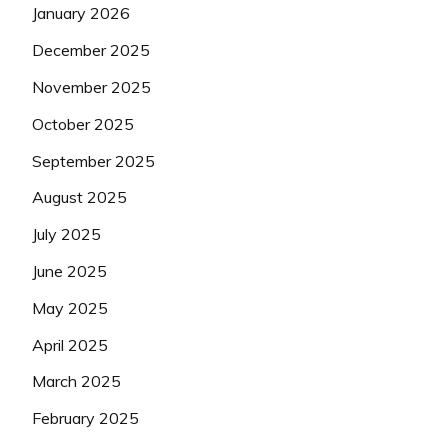
January 2026
December 2025
November 2025
October 2025
September 2025
August 2025
July 2025
June 2025
May 2025
April 2025
March 2025
February 2025