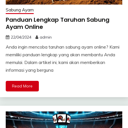
Sabung Ayam
Panduan Lengkap Taruhan Sabung
Ayam Online
22/04/2024
admin
Anda ingin mencoba taruhan sabung ayam online? Kami
memiliki panduan lengkap yang akan membantu Anda
memulai. Dalam artikel ini, kami akan memberikan
informasi yang berguna
Read More