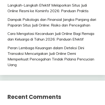
Langkah-Langkah Efektif Melaporkan Situs Judi
Online Resmi ke Kominfo 2026: Panduan Praktis
Dampak Psikologis dan Finansial Jangka Panjang dari
Paparan Situs Judi Online: Risiko dan Pencegahan
Cara Mengatasi Kecanduan Judi Online Bagi Remaja
dan Keluarga di Tahun 2026: Panduan Efektif
Peran Lembaga Keuangan dalam Deteksi Dini
Transaksi Mencurigakan Judi Online Demi
Memperkuat Pencegahan Tindak Pidana Pencucian
Uang
Recent Comments