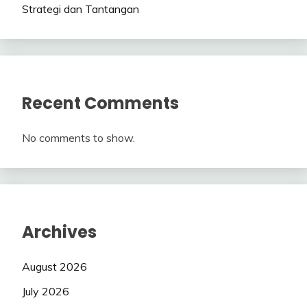
Strategi dan Tantangan
Recent Comments
No comments to show.
Archives
August 2026
July 2026