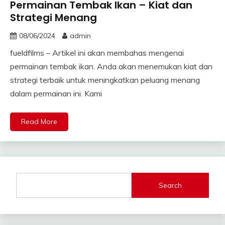
Permainan Tembak Ikan – Kiat dan
Strategi Menang
08/06/2024
admin
fueldfilms – Artikel ini akan membahas mengenai
permainan tembak ikan. Anda akan menemukan kiat dan
strategi terbaik untuk meningkatkan peluang menang
dalam permainan ini. Kami
Read More
Search