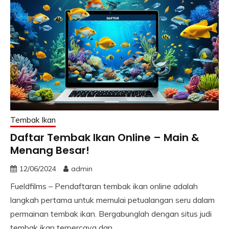
Tembak Ikan
Daftar Tembak Ikan Online – Main &
Menang Besar!
12/06/2024
admin
Fueldfilms – Pendaftaran tembak ikan online adalah
langkah pertama untuk memulai petualangan seru dalam
permainan tembak ikan. Bergabunglah dengan situs judi
tembak ikan terpercaya dan