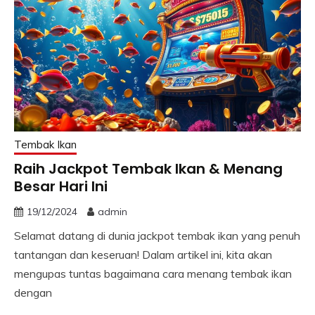
Tembak Ikan
Raih Jackpot Tembak Ikan & Menang
Besar Hari Ini
19/12/2024
admin
Selamat datang di dunia jackpot tembak ikan yang penuh
tantangan dan keseruan! Dalam artikel ini, kita akan
mengupas tuntas bagaimana cara menang tembak ikan
dengan