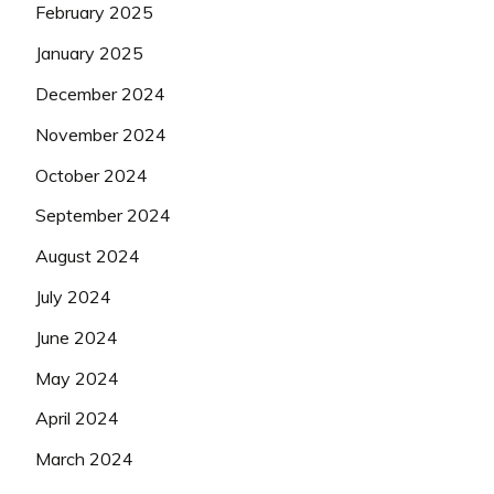
February 2025
January 2025
December 2024
November 2024
October 2024
September 2024
August 2024
July 2024
June 2024
May 2024
April 2024
March 2024