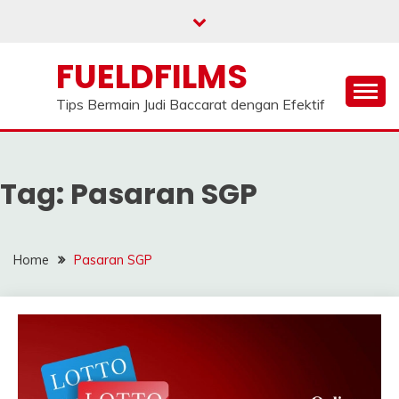
Skip
to
content
FUELDFILMS
Tips Bermain Judi Baccarat dengan Efektif
Tag:
Pasaran SGP
Home
Pasaran SGP