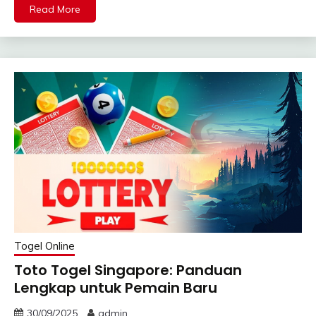
Read More
Togel Online
Toto Togel Singapore: Panduan
Lengkap untuk Pemain Baru
30/09/2025
admin