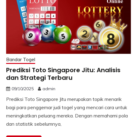
Bandar Togel
Prediksi Toto Singapore Jitu: Analisis
dan Strategi Terbaru
09/10/2025
admin
Prediksi Toto Singapore Jitu merupakan topik menarik
bagi para penggemar judi togel yang mencari cara untuk
meningkatkan peluang mereka. Dengan memahami pola
dan statistik sebelumnya,