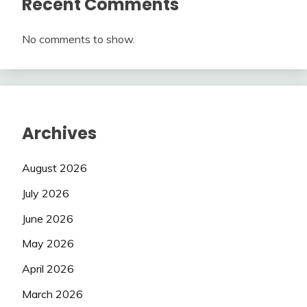
Recent Comments
No comments to show.
Archives
August 2026
July 2026
June 2026
May 2026
April 2026
March 2026