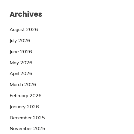
Archives
August 2026
July 2026
June 2026
May 2026
April 2026
March 2026
February 2026
January 2026
December 2025
November 2025