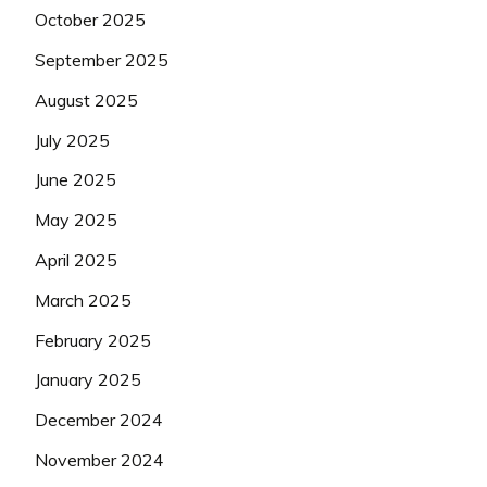
October 2025
September 2025
August 2025
July 2025
June 2025
May 2025
April 2025
March 2025
February 2025
January 2025
December 2024
November 2024