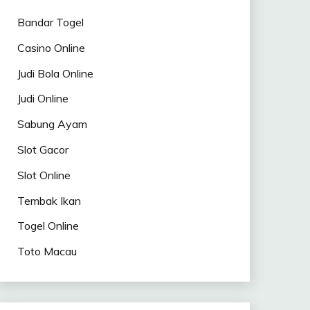
Bandar Togel
Casino Online
Judi Bola Online
Judi Online
Sabung Ayam
Slot Gacor
Slot Online
Tembak Ikan
Togel Online
Toto Macau