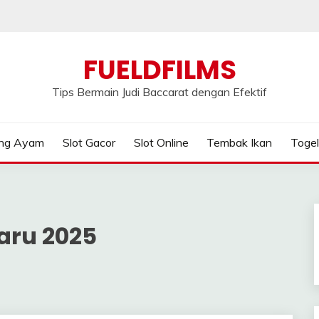
FUELDFILMS
Tips Bermain Judi Baccarat dengan Efektif
ng Ayam
Slot Gacor
Slot Online
Tembak Ikan
Togel
baru 2025