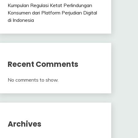
Kumpulan Regulasi Ketat Perlindungan
Konsumen dari Platform Perjudian Digital
di Indonesia
Recent Comments
No comments to show.
Archives