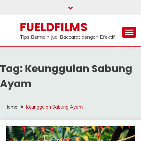
Skip
to
content
FUELDFILMS
Tips Bermain Judi Baccarat dengan Efektif
Tag:
Keunggulan Sabung
Ayam
Home
Keunggulan Sabung Ayam