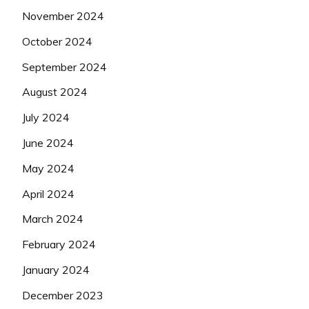
November 2024
October 2024
September 2024
August 2024
July 2024
June 2024
May 2024
April 2024
March 2024
February 2024
January 2024
December 2023