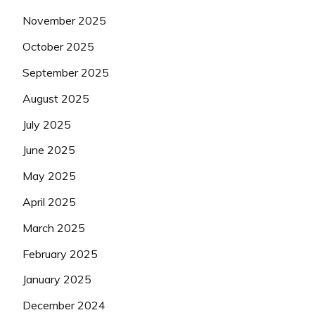
November 2025
October 2025
September 2025
August 2025
July 2025
June 2025
May 2025
April 2025
March 2025
February 2025
January 2025
December 2024