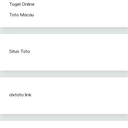
Togel Online
Toto Macau
Situs Toto
olxtoto link