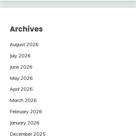
Archives
August 2026
July 2026
June 2026
May 2026
April 2026
March 2026
February 2026
January 2026
December 2025