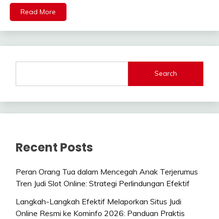
Read More
Search
Recent Posts
Peran Orang Tua dalam Mencegah Anak Terjerumus
Tren Judi Slot Online: Strategi Perlindungan Efektif
Langkah-Langkah Efektif Melaporkan Situs Judi
Online Resmi ke Kominfo 2026: Panduan Praktis