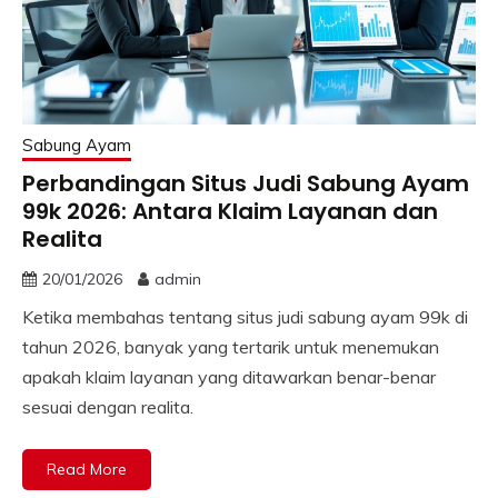
Sabung Ayam
Perbandingan Situs Judi Sabung Ayam
99k 2026: Antara Klaim Layanan dan
Realita
20/01/2026
admin
Ketika membahas tentang situs judi sabung ayam 99k di
tahun 2026, banyak yang tertarik untuk menemukan
apakah klaim layanan yang ditawarkan benar-benar
sesuai dengan realita.
Read More