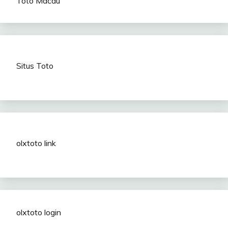
Toto Macau
Situs Toto
olxtoto link
olxtoto login