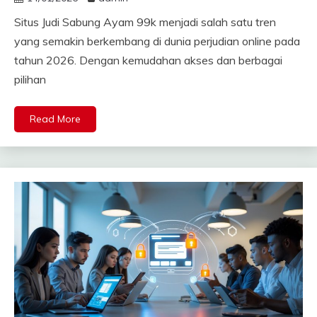
Situs Judi Sabung Ayam 99k menjadi salah satu tren
yang semakin berkembang di dunia perjudian online pada
tahun 2026. Dengan kemudahan akses dan berbagai
pilihan
Read More