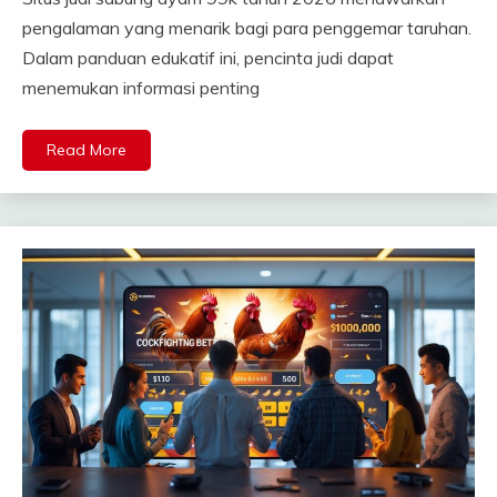
pengalaman yang menarik bagi para penggemar taruhan.
Dalam panduan edukatif ini, pencinta judi dapat
menemukan informasi penting
Read More