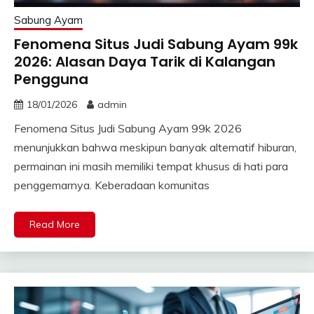
Sabung Ayam
Fenomena Situs Judi Sabung Ayam 99k
2026: Alasan Daya Tarik di Kalangan
Pengguna
18/01/2026
admin
Fenomena Situs Judi Sabung Ayam 99k 2026
menunjukkan bahwa meskipun banyak alternatif hiburan,
permainan ini masih memiliki tempat khusus di hati para
penggemarnya. Keberadaan komunitas
Read More