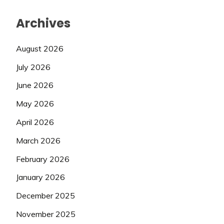
Archives
August 2026
July 2026
June 2026
May 2026
April 2026
March 2026
February 2026
January 2026
December 2025
November 2025