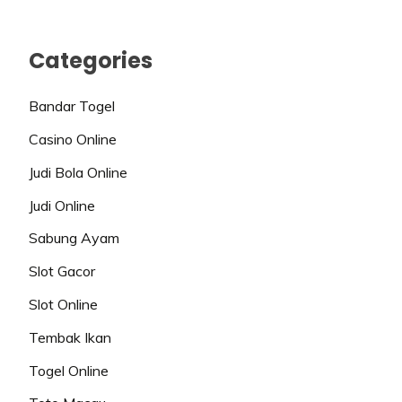
Categories
Bandar Togel
Casino Online
Judi Bola Online
Judi Online
Sabung Ayam
Slot Gacor
Slot Online
Tembak Ikan
Togel Online