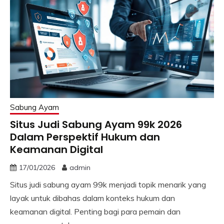
Sabung Ayam
Situs Judi Sabung Ayam 99k 2026
Dalam Perspektif Hukum dan
Keamanan Digital
17/01/2026
admin
Situs judi sabung ayam 99k menjadi topik menarik yang
layak untuk dibahas dalam konteks hukum dan
keamanan digital. Penting bagi para pemain dan