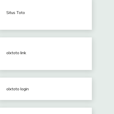
Situs Toto
olxtoto link
olxtoto login