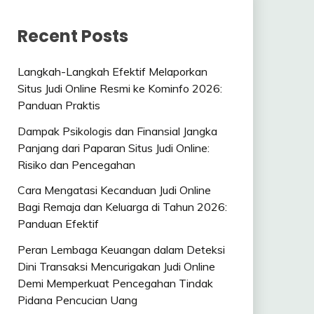
Recent Posts
Langkah-Langkah Efektif Melaporkan
Situs Judi Online Resmi ke Kominfo 2026:
Panduan Praktis
Dampak Psikologis dan Finansial Jangka
Panjang dari Paparan Situs Judi Online:
Risiko dan Pencegahan
Cara Mengatasi Kecanduan Judi Online
Bagi Remaja dan Keluarga di Tahun 2026:
Panduan Efektif
Peran Lembaga Keuangan dalam Deteksi
Dini Transaksi Mencurigakan Judi Online
Demi Memperkuat Pencegahan Tindak
Pidana Pencucian Uang