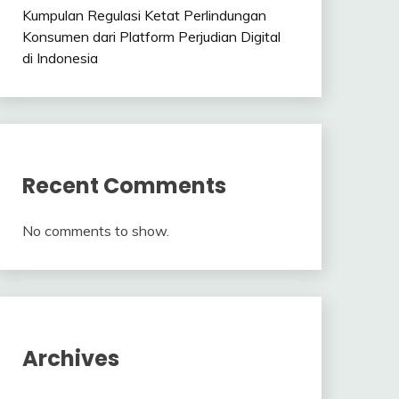
Kumpulan Regulasi Ketat Perlindungan
Konsumen dari Platform Perjudian Digital
di Indonesia
Recent Comments
No comments to show.
Archives