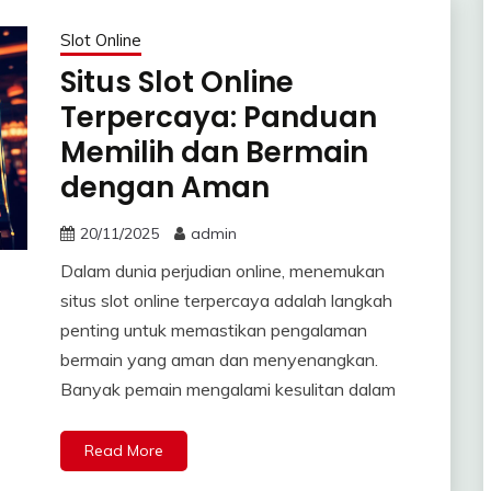
Slot Online
Situs Slot Online
Terpercaya: Panduan
Memilih dan Bermain
dengan Aman
20/11/2025
admin
Dalam dunia perjudian online, menemukan
situs slot online terpercaya adalah langkah
penting untuk memastikan pengalaman
bermain yang aman dan menyenangkan.
Banyak pemain mengalami kesulitan dalam
Read More