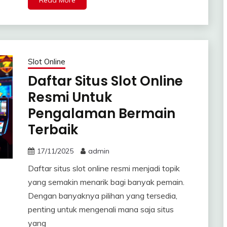
Read More
Slot Online
Daftar Situs Slot Online
Resmi Untuk
Pengalaman Bermain
Terbaik
17/11/2025
admin
Daftar situs slot online resmi menjadi topik
yang semakin menarik bagi banyak pemain.
Dengan banyaknya pilihan yang tersedia,
penting untuk mengenali mana saja situs
yang