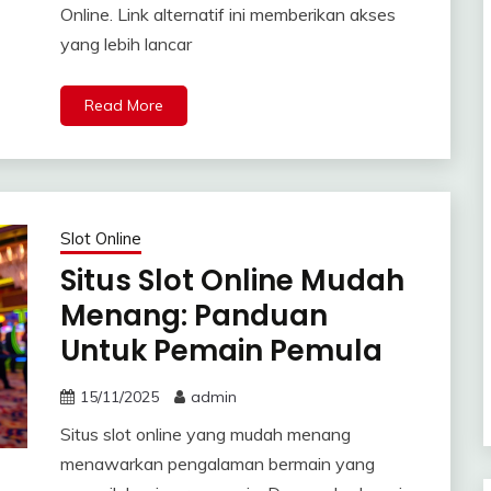
Online. Link alternatif ini memberikan akses
yang lebih lancar
Read More
Slot Online
Situs Slot Online Mudah
Menang: Panduan
Untuk Pemain Pemula
15/11/2025
admin
Situs slot online yang mudah menang
menawarkan pengalaman bermain yang