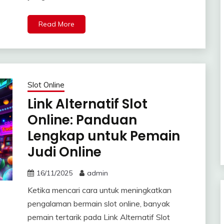
Read More
Slot Online
Link Alternatif Slot
Online: Panduan
Lengkap untuk Pemain
Judi Online
16/11/2025
admin
Ketika mencari cara untuk meningkatkan
pengalaman bermain slot online, banyak
pemain tertarik pada Link Alternatif Slot