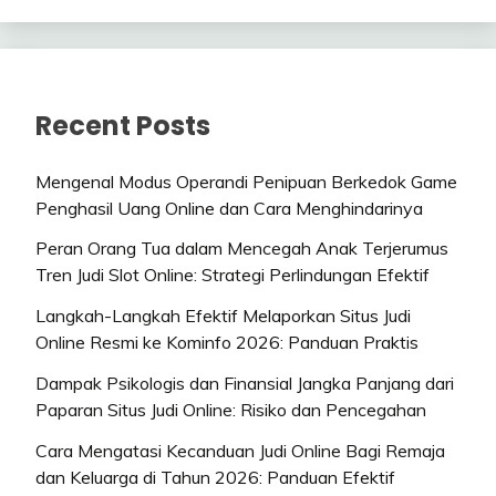
Recent Posts
Mengenal Modus Operandi Penipuan Berkedok Game
Penghasil Uang Online dan Cara Menghindarinya
Peran Orang Tua dalam Mencegah Anak Terjerumus
Tren Judi Slot Online: Strategi Perlindungan Efektif
Langkah-Langkah Efektif Melaporkan Situs Judi
Online Resmi ke Kominfo 2026: Panduan Praktis
Dampak Psikologis dan Finansial Jangka Panjang dari
Paparan Situs Judi Online: Risiko dan Pencegahan
Cara Mengatasi Kecanduan Judi Online Bagi Remaja
dan Keluarga di Tahun 2026: Panduan Efektif