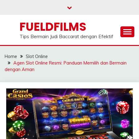
Skip
to
content
FUELDFILMS
Tips Bermain Judi Baccarat dengan Efektif
Home
Slot Online
Agen Slot Online Resmi: Panduan Memilih dan Bermain
dengan Aman