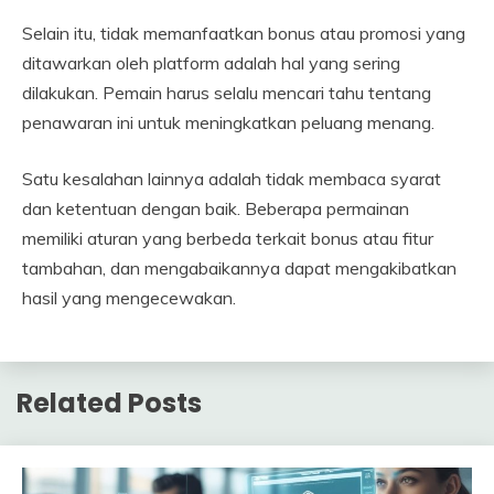
Selain itu, tidak memanfaatkan bonus atau promosi yang
ditawarkan oleh platform adalah hal yang sering
dilakukan. Pemain harus selalu mencari tahu tentang
penawaran ini untuk meningkatkan peluang menang.
Satu kesalahan lainnya adalah tidak membaca syarat
dan ketentuan dengan baik. Beberapa permainan
memiliki aturan yang berbeda terkait bonus atau fitur
tambahan, dan mengabaikannya dapat mengakibatkan
hasil yang mengecewakan.
Related Posts