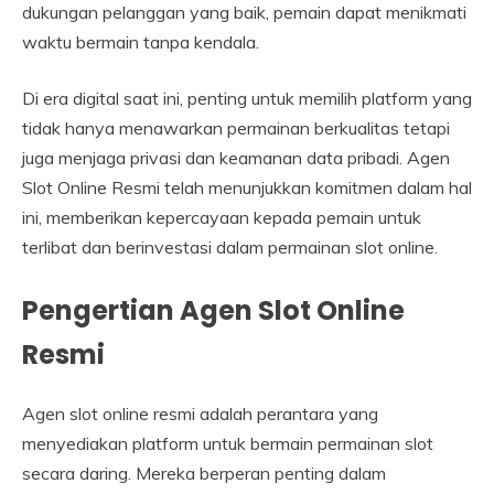
dukungan pelanggan yang baik, pemain dapat menikmati
waktu bermain tanpa kendala.
Di era digital saat ini, penting untuk memilih platform yang
tidak hanya menawarkan permainan berkualitas tetapi
juga menjaga privasi dan keamanan data pribadi. Agen
Slot Online Resmi telah menunjukkan komitmen dalam hal
ini, memberikan kepercayaan kepada pemain untuk
terlibat dan berinvestasi dalam permainan slot online.
Pengertian Agen Slot Online
Resmi
Agen slot online resmi adalah perantara yang
menyediakan platform untuk bermain permainan slot
secara daring. Mereka berperan penting dalam