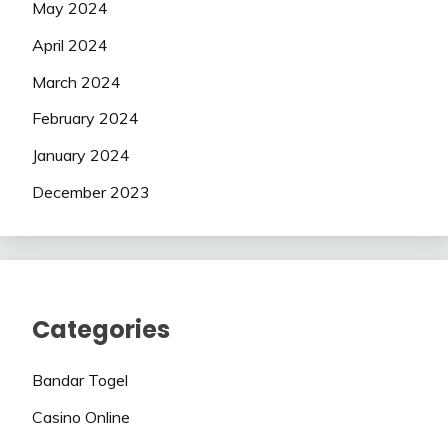
May 2024
April 2024
March 2024
February 2024
January 2024
December 2023
Categories
Bandar Togel
Casino Online