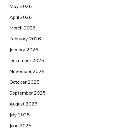
May 2026
April 2026
March 2026
February 2026
January 2026
December 2025
November 2025
October 2025
September 2025
August 2025
July 2025
June 2025