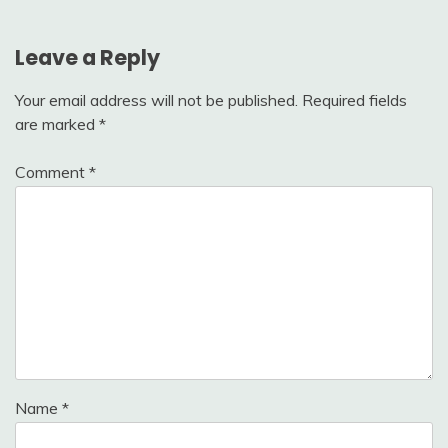
Leave a Reply
Your email address will not be published.
Required fields
are marked
*
Comment
*
Name
*