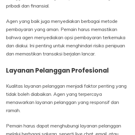
pribadi dan finansial.
Agen yang baik juga menyediakan berbagai metode
pembayaran yang aman. Pemain harus memastikan
bahwa agen menyediakan opsi pembayaran terkemuka
dan diakui. Ini penting untuk menghindari risiko penipuan
dan memastikan transaksi berjalan lancar.
Layanan Pelanggan Profesional
Kualitas layanan pelanggan menjadi faktor penting yang
tidak boleh diabaikan. Agen yang terpercaya
menawarkan layanan pelanggan yang responsif dan
ramah.
Pemain harus dapat menghubungi layanan pelanggan
melalui berbagai saluran, seperti live chat, email, atau