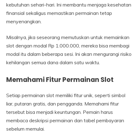
kebutuhan sehari-hari. Ini membantu menjaga kesehatan
finansial sekaligus memastikan permainan tetap
menyenangkan.
Misalnya, jika seseorang memutuskan untuk memainkan
slot dengan modal Rp 1.000.000, mereka bisa membagi
modal itu dalam beberapa sesi. Ini akan mengurangi risiko
kehilangan semua dana dalam satu waktu.
Memahami Fitur Permainan Slot
Setiap permainan slot memiliki fitur unik, seperti simbol
liar, putaran gratis, dan pengganda. Memahami fitur
tersebut bisa menjadi keuntungan. Pemain harus
membaca deskripsi permainan dan tabel pembayaran
sebelum memulai.