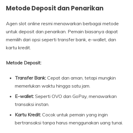
Metode Deposit dan Penarikan
Agen slot online resmi menawarkan berbagai metode
untuk deposit dan penarikan. Pemain biasanya dapat
memilih dari opsi seperti transfer bank, e-wallet, dan
kartu kredit.
Metode Deposit:
Transfer Bank:
Cepat dan aman, tetapi mungkin
memerlukan waktu hingga satu jam.
E-wallet:
Seperti OVO dan GoPay, menawarkan
transaksi instan.
Kartu Kredit:
Cocok untuk pemain yang ingin
bertransaksi tanpa harus menggunakan uang tunai.