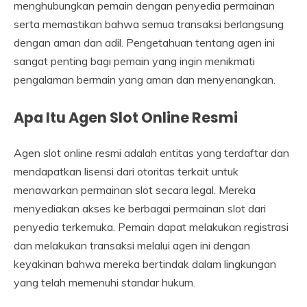
menghubungkan pemain dengan penyedia permainan
serta memastikan bahwa semua transaksi berlangsung
dengan aman dan adil. Pengetahuan tentang agen ini
sangat penting bagi pemain yang ingin menikmati
pengalaman bermain yang aman dan menyenangkan.
Apa Itu Agen Slot Online Resmi
Agen slot online resmi adalah entitas yang terdaftar dan
mendapatkan lisensi dari otoritas terkait untuk
menawarkan permainan slot secara legal. Mereka
menyediakan akses ke berbagai permainan slot dari
penyedia terkemuka. Pemain dapat melakukan registrasi
dan melakukan transaksi melalui agen ini dengan
keyakinan bahwa mereka bertindak dalam lingkungan
yang telah memenuhi standar hukum.