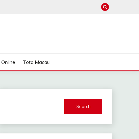
 Online
Toto Macau
Search