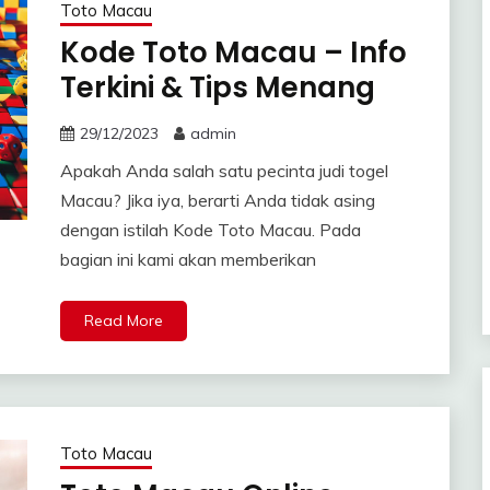
Toto Macau
Kode Toto Macau – Info
Terkini & Tips Menang
29/12/2023
admin
Apakah Anda salah satu pecinta judi togel
Macau? Jika iya, berarti Anda tidak asing
dengan istilah Kode Toto Macau. Pada
bagian ini kami akan memberikan
Read More
Toto Macau