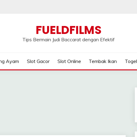
FUELDFILMS
Tips Bermain Judi Baccarat dengan Efektif
ng Ayam
Slot Gacor
Slot Online
Tembak Ikan
Togel