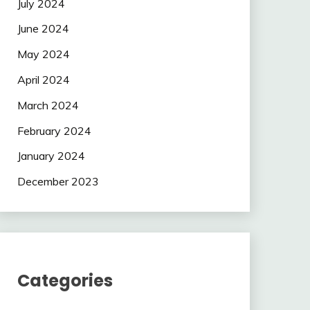
July 2024
June 2024
May 2024
April 2024
March 2024
February 2024
January 2024
December 2023
Categories