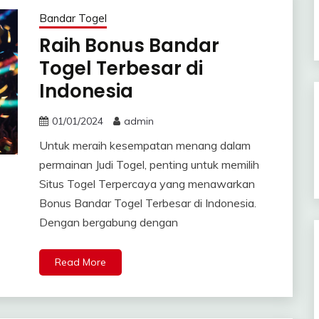
Bandar Togel
Raih Bonus Bandar
Togel Terbesar di
Indonesia
01/01/2024
admin
Untuk meraih kesempatan menang dalam
permainan Judi Togel, penting untuk memilih
Situs Togel Terpercaya yang menawarkan
Bonus Bandar Togel Terbesar di Indonesia.
Dengan bergabung dengan
Read More