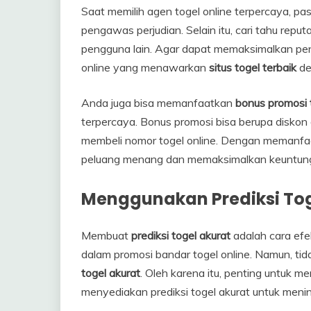
Saat memilih agen togel online terpercaya, pas
pengawas perjudian. Selain itu, cari tahu rep
pengguna lain. Agar dapat memaksimalkan peng
online yang menawarkan
situs togel terbaik
de
Anda juga bisa memanfaatkan
bonus promosi 
terpercaya. Bonus promosi bisa berupa diskon
membeli nomor togel online. Dengan memanfa
peluang menang dan memaksimalkan keuntu
Menggunakan Prediksi Tog
Membuat
prediksi togel akurat
adalah cara ef
dalam promosi bandar togel online. Namun, ti
togel akurat
. Oleh karena itu, penting untuk me
menyediakan prediksi togel akurat untuk men