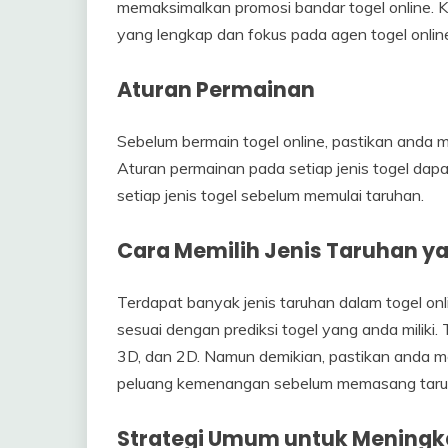
memaksimalkan promosi bandar togel online.
yang lengkap dan fokus pada agen togel onlin
Aturan Permainan
Sebelum bermain togel online, pastikan anda
Aturan permainan pada setiap jenis togel dapat
setiap jenis togel sebelum memulai taruhan.
Cara Memilih Jenis Taruhan y
Terdapat banyak jenis taruhan dalam togel onl
sesuai dengan prediksi togel yang anda miliki.
3D, dan 2D. Namun demikian, pastikan anda m
peluang kemenangan sebelum memasang taru
Strategi Umum untuk Meningk