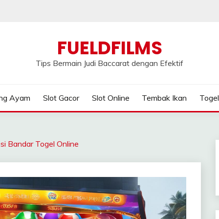
FUELDFILMS
Tips Bermain Judi Baccarat dengan Efektif
ng Ayam
Slot Gacor
Slot Online
Tembak Ikan
Togel
si Bandar Togel Online