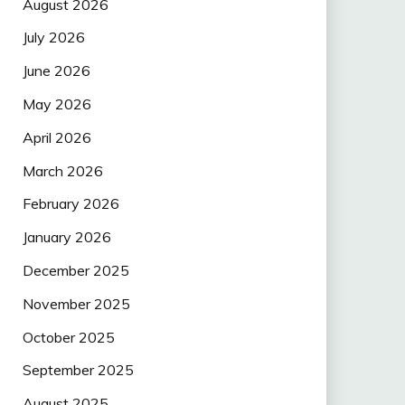
August 2026
July 2026
June 2026
May 2026
April 2026
March 2026
February 2026
January 2026
December 2025
November 2025
October 2025
September 2025
August 2025