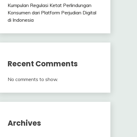
Kumpulan Regulasi Ketat Perlindungan
Konsumen dari Platform Perjudian Digital
di Indonesia
Recent Comments
No comments to show.
Archives