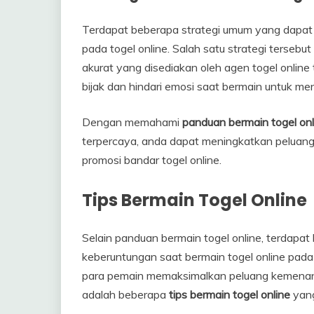
Terdapat beberapa strategi umum yang dapa
pada togel online. Salah satu strategi tersebu
akurat yang disediakan oleh agen togel online 
bijak dan hindari emosi saat bermain untuk men
Dengan memahami
panduan bermain togel onl
terpercaya, anda dapat meningkatkan peluan
promosi bandar togel online.
Tips Bermain Togel Online
Selain panduan bermain togel online, terdapa
keberuntungan saat bermain togel online pada 
para pemain memaksimalkan peluang kemenang
adalah beberapa
tips bermain togel online
yang