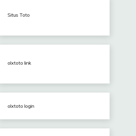
Situs Toto
olxtoto link
olxtoto login