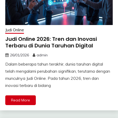
Judi Online
Judi Online 2026: Tren dan Inovasi
Terbaru di Dunia Taruhan Digital
26/01/2026
admin
Dalam beberapa tahun terakhir, dunia taruhan digital
telah mengalami perubahan signifikan, terutama dengan
munculnya Judi Online. Pada tahun 2026, tren dan
inovasi terbaru di bidang
Read More