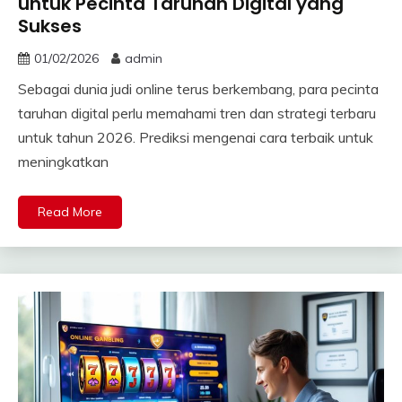
untuk Pecinta Taruhan Digital yang
Sukses
01/02/2026
admin
Sebagai dunia judi online terus berkembang, para pecinta
taruhan digital perlu memahami tren dan strategi terbaru
untuk tahun 2026. Prediksi mengenai cara terbaik untuk
meningkatkan
Read More