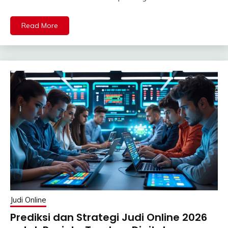
Read More
Judi Online
Prediksi dan Strategi Judi Online 2026