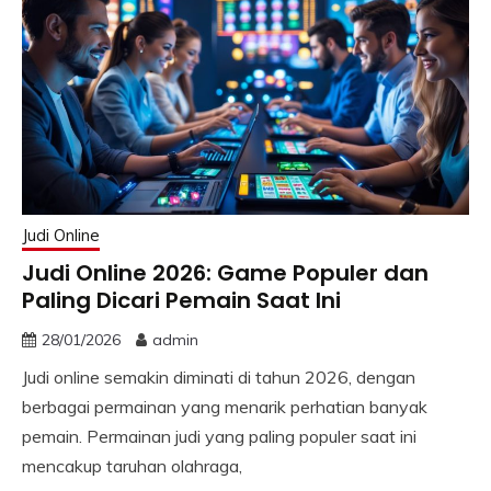
Judi Online
Judi Online 2026: Game Populer dan
Paling Dicari Pemain Saat Ini
28/01/2026
admin
Judi online semakin diminati di tahun 2026, dengan
berbagai permainan yang menarik perhatian banyak
pemain. Permainan judi yang paling populer saat ini
mencakup taruhan olahraga,