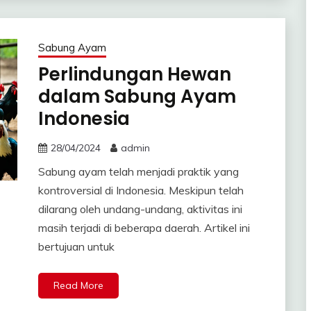
Sabung Ayam
Perlindungan Hewan
dalam Sabung Ayam
Indonesia
28/04/2024
admin
Sabung ayam telah menjadi praktik yang
kontroversial di Indonesia. Meskipun telah
dilarang oleh undang-undang, aktivitas ini
masih terjadi di beberapa daerah. Artikel ini
bertujuan untuk
Read More