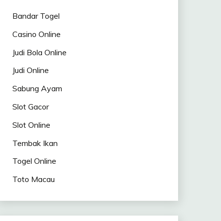
Bandar Togel
Casino Online
Judi Bola Online
Judi Online
Sabung Ayam
Slot Gacor
Slot Online
Tembak Ikan
Togel Online
Toto Macau