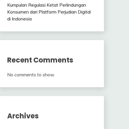
Kumpulan Regulasi Ketat Perlindungan
Konsumen dari Platform Perjudian Digital
di Indonesia
Recent Comments
No comments to show.
Archives