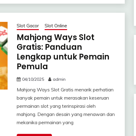
Slot Gacor
Slot Online
Mahjong Ways Slot
Gratis: Panduan
Lengkap untuk Pemain
Pemula
04/10/2025
admin
Mahjong Ways Slot Gratis menarik perhatian
banyak pemain untuk merasakan keseruan
permainan slot yang terinspirasi oleh
mahjong. Dengan desain yang menawan dan
mekanika permainan yang