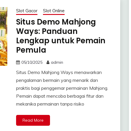
Slot Gacor
Slot Online
Situs Demo Mahjong
Ways: Panduan
Lengkap untuk Pemain
Pemula
05/10/2025
admin
Situs Demo Mahjong Ways menawarkan
pengalaman bermain yang menarik dan
praktis bagi penggemar permainan Mahjong.
Pemain dapat mencoba berbagai fitur dan
mekanika permainan tanpa risiko
Read More