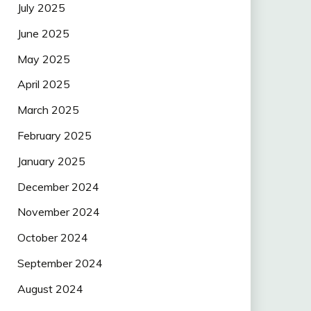
July 2025
June 2025
May 2025
April 2025
March 2025
February 2025
January 2025
December 2024
November 2024
October 2024
September 2024
August 2024