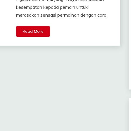
kesempatan kepada pemain untuk
merasakan sensasi permainan dengan cara
Read More