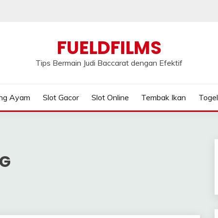
FUELDFILMS
Tips Bermain Judi Baccarat dengan Efektif
ng Ayam
Slot Gacor
Slot Online
Tembak Ikan
Togel
PG