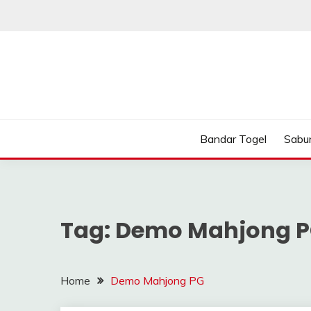
Skip
to
content
Bandar Togel
Sabu
Tag:
Demo Mahjong 
Home
Demo Mahjong PG