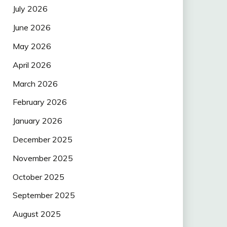
July 2026
June 2026
May 2026
April 2026
March 2026
February 2026
January 2026
December 2025
November 2025
October 2025
September 2025
August 2025