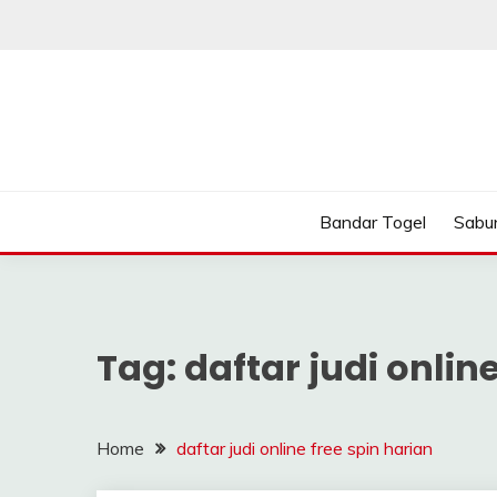
Skip
to
content
Bandar Togel
Sabu
Tag:
daftar judi onlin
Home
daftar judi online free spin harian