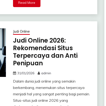
Read More
Judi Online
Judi Online 2026:
Rekomendasi Situs
Terpercaya dan Anti
Penipuan
31/01/2026
admin
Dalam dunia judi online yang semakin
berkembang, menemukan situs terpercaya
menjadi hal yang sangat penting bagi pemain.
Situs-situs judi online 2026 yang