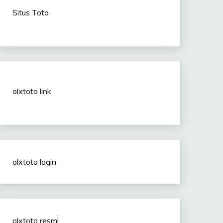
Situs Toto
olxtoto link
olxtoto login
olxtoto resmi