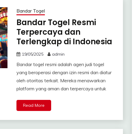
Bandar Togel
Bandar Togel Resmi
Terpercaya dan
Terlengkap di Indonesia
19/05/2025
admin
Bandar togel resmi adalah agen judi togel
yang beroperasi dengan izin resmi dan diatur
oleh otoritas terkait. Mereka menawarkan
platform yang aman dan terpercaya untuk
Read More