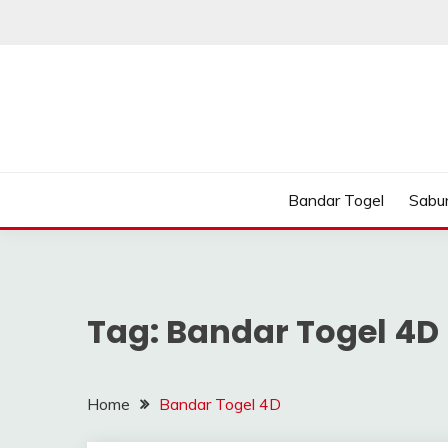
Skip
to
content
Bandar Togel
Sabu
Tag:
Bandar Togel 4D
Home
Bandar Togel 4D