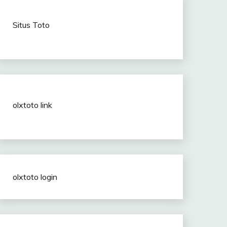
Situs Toto
olxtoto link
olxtoto login