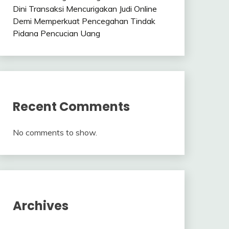
Dini Transaksi Mencurigakan Judi Online
Demi Memperkuat Pencegahan Tindak
Pidana Pencucian Uang
Recent Comments
No comments to show.
Archives