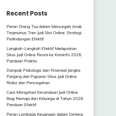
Recent Posts
Peran Orang Tua dalam Mencegah Anak
Terjerumus Tren Judi Slot Online: Strategi
Perlindungan Efektif
Langkah-Langkah Efektif Melaporkan
Situs Judi Online Resmi ke Kominfo 2026:
Panduan Praktis
Dampak Psikologis dan Finansial Jangka
Panjang dari Paparan Situs Judi Online:
Risiko dan Pencegahan
Cara Mengatasi Kecanduan Judi Online
Bagi Remaja dan Keluarga di Tahun 2026:
Panduan Efektif
Peran Lembaga Keuangan dalam Deteksi