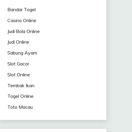
Bandar Togel
Casino Online
Judi Bola Online
Judi Online
Sabung Ayam
Slot Gacor
Slot Online
Tembak Ikan
Togel Online
Toto Macau