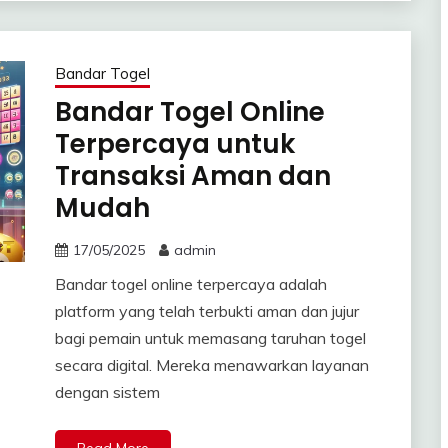
Bandar Togel
Bandar Togel Online
Terpercaya untuk
Transaksi Aman dan
Mudah
17/05/2025
admin
Bandar togel online terpercaya adalah
platform yang telah terbukti aman dan jujur
bagi pemain untuk memasang taruhan togel
secara digital. Mereka menawarkan layanan
dengan sistem