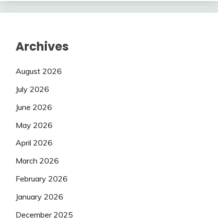
Archives
August 2026
July 2026
June 2026
May 2026
April 2026
March 2026
February 2026
January 2026
December 2025