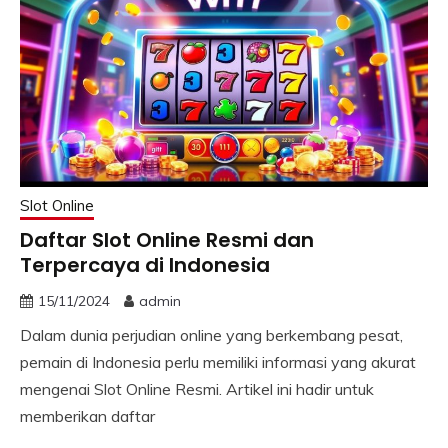
Slot Online
Daftar Slot Online Resmi dan
Terpercaya di Indonesia
15/11/2024
admin
Dalam dunia perjudian online yang berkembang pesat,
pemain di Indonesia perlu memiliki informasi yang akurat
mengenai Slot Online Resmi. Artikel ini hadir untuk
memberikan daftar