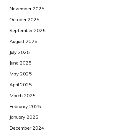
November 2025
October 2025
September 2025
August 2025
July 2025
June 2025
May 2025
April 2025
March 2025
February 2025
January 2025
December 2024