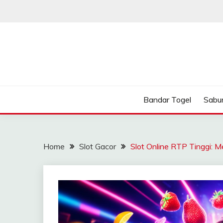
Skip
to
content
Bandar Togel
Sabu
Home
Slot Gacor
Slot Online RTP Tinggi: 