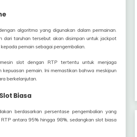
ne
 dengan algoritma yang digunakan dalam permainan.
 dari taruhan tersebut akan disimpan untuk jackpot
an kepada pemain sebagai pengembalian.
mesin slot dengan RTP tertentu untuk menjaga
n kepuasan pemain. Ini memastikan bahwa meskipun
ra berkelanjutan.
Slot Biasa
edakan berdasarkan persentase pengembalian yang
ki RTP antara 95% hingga 98%, sedangkan slot biasa