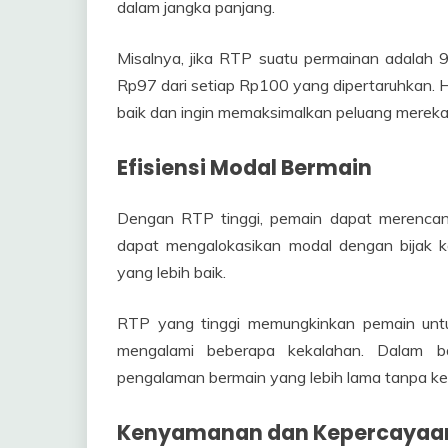
dalam jangka panjang.
Misalnya, jika RTP suatu permainan adalah
Rp97 dari setiap Rp100 yang dipertaruhkan. Ha
baik dan ingin memaksimalkan peluang mere
Efisiensi Modal Bermain
Dengan RTP tinggi, pemain dapat merencana
dapat mengalokasikan modal dengan bijak k
yang lebih baik.
RTP yang tinggi memungkinkan pemain untu
mengalami beberapa kekalahan. Dalam ba
pengalaman bermain yang lebih lama tanpa ke
Kenyamanan dan Kepercayaa