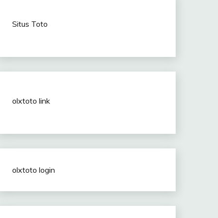
Situs Toto
olxtoto link
olxtoto login