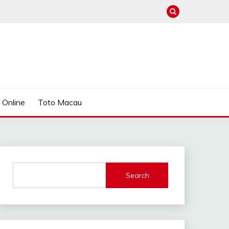
 Online
Toto Macau
Search