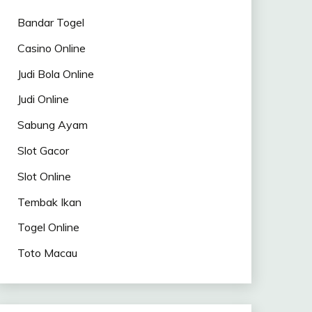
Bandar Togel
Casino Online
Judi Bola Online
Judi Online
Sabung Ayam
Slot Gacor
Slot Online
Tembak Ikan
Togel Online
Toto Macau