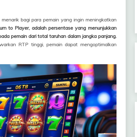
an menarik bagi para pemain yang ingin meningkatkan
urn to Player, adalah persentase yang menunjukkan
da pemain dari total taruhan dalam jangka panjang.
warkan RTP tinggi, pemain dapat mengoptimalkan