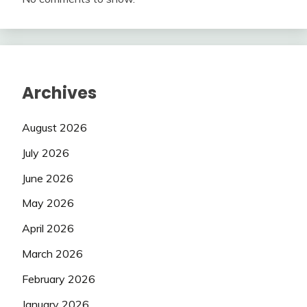
Archives
August 2026
July 2026
June 2026
May 2026
April 2026
March 2026
February 2026
January 2026