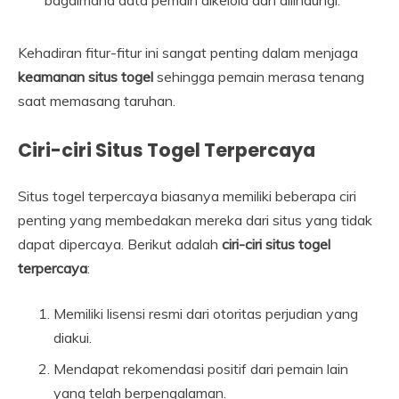
bagaimana data pemain dikelola dan dilindungi.
Kehadiran fitur-fitur ini sangat penting dalam menjaga
keamanan situs togel
sehingga pemain merasa tenang
saat memasang taruhan.
Ciri-ciri Situs Togel Terpercaya
Situs togel terpercaya biasanya memiliki beberapa ciri
penting yang membedakan mereka dari situs yang tidak
dapat dipercaya. Berikut adalah
ciri-ciri situs togel
terpercaya
:
Memiliki lisensi resmi dari otoritas perjudian yang
diakui.
Mendapat rekomendasi positif dari pemain lain
yang telah berpengalaman.