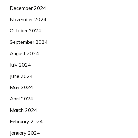
December 2024
November 2024
October 2024
September 2024
August 2024
July 2024
June 2024
May 2024
April 2024
March 2024
February 2024
January 2024