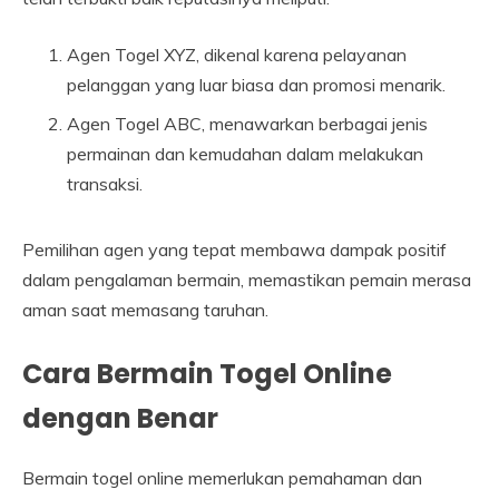
Agen Togel XYZ, dikenal karena pelayanan
pelanggan yang luar biasa dan promosi menarik.
Agen Togel ABC, menawarkan berbagai jenis
permainan dan kemudahan dalam melakukan
transaksi.
Pemilihan agen yang tepat membawa dampak positif
dalam pengalaman bermain, memastikan pemain merasa
aman saat memasang taruhan.
Cara Bermain Togel Online
dengan Benar
Bermain togel online memerlukan pemahaman dan