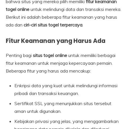
bahwa situs yang mereka pilih memiliki
fitur keamanan
togel online
untuk melindungi data dan transaksi mereka.
Berikut ini adalah beberapa fitur keamanan yang harus
ada dan
ciri-ciri situs togel terpercaya
.
Fitur Keamanan yang Harus Ada
Penting bagi
situs togel online
untuk memiliki berbagai
fitur keamanan untuk menjaga kepercayaan pemain.
Beberapa fitur yang harus ada mencakup:
Enkripsi data yang kuat untuk melindungi informasi
pribadi dan transaksi keuangan.
Sertifikat SSL yang menunjukkan situs tersebut
aman untuk digunakan.
Kebijakan privasi yang jelas, yang menggambarkan