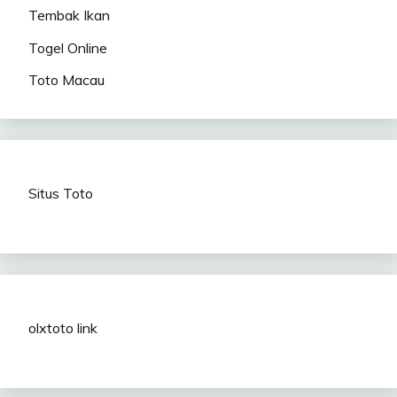
Tembak Ikan
Togel Online
Toto Macau
Situs Toto
olxtoto link