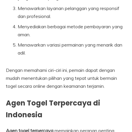
Menawarkan layanan pelanggan yang responsif
dan profesional.
Menyediakan berbagai metode pembayaran yang
aman.
Menawarkan variasi permainan yang menarik dan
adil.
Dengan memahami ciri-ciri ini, pemain dapat dengan
mudah menentukan pilihan yang tepat untuk bermain
togel secara online dengan keamanan terjamin.
Agen Togel Terpercaya di
Indonesia
Agen togel terpercaya
memainkan peranan penting