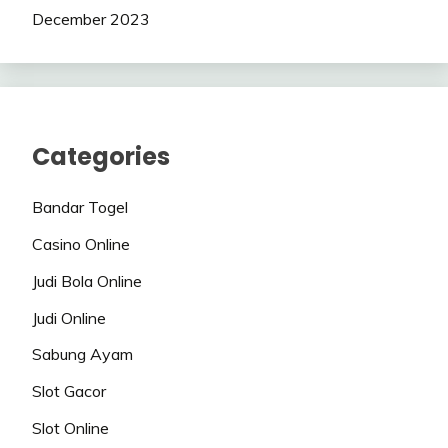
December 2023
Categories
Bandar Togel
Casino Online
Judi Bola Online
Judi Online
Sabung Ayam
Slot Gacor
Slot Online