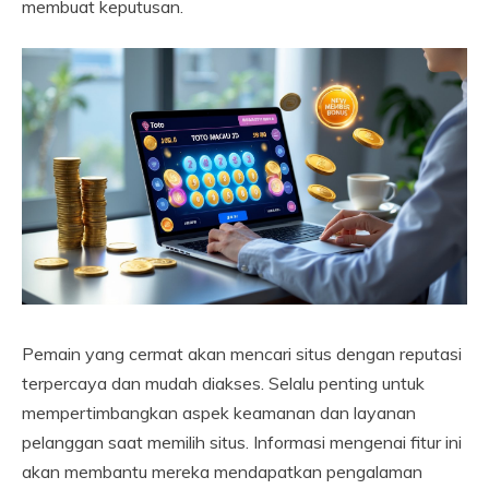
membuat keputusan.
Pemain yang cermat akan mencari situs dengan reputasi
terpercaya dan mudah diakses. Selalu penting untuk
mempertimbangkan aspek keamanan dan layanan
pelanggan saat memilih situs. Informasi mengenai fitur ini
akan membantu mereka mendapatkan pengalaman