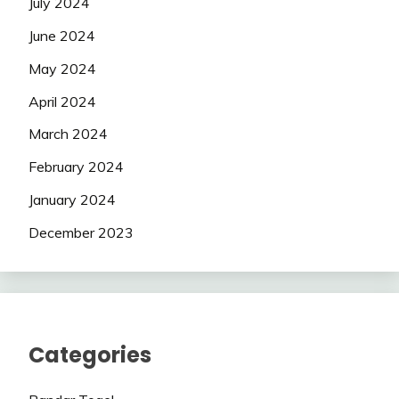
July 2024
June 2024
May 2024
April 2024
March 2024
February 2024
January 2024
December 2023
Categories