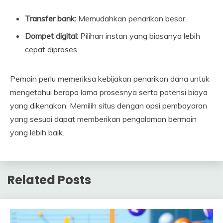
Transfer bank:
Memudahkan penarikan besar.
Dompet digital:
Pilihan instan yang biasanya lebih
cepat diproses.
Pemain perlu memeriksa kebijakan penarikan dana untuk
mengetahui berapa lama prosesnya serta potensi biaya
yang dikenakan. Memilih situs dengan opsi pembayaran
yang sesuai dapat memberikan pengalaman bermain
yang lebih baik.
Related Posts