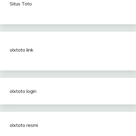
Situs Toto
olxtoto link
olxtoto login
olxtoto resmi