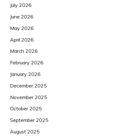
July 2026
June 2026
May 2026
April 2026
March 2026
February 2026
January 2026
December 2025
November 2025
October 2025
September 2025
August 2025