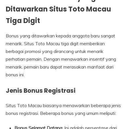
Ditawarkan Situs Toto Macau
Tiga Digit
Bonus yang ditawarkan kepada anggota baru sangat
menarik. Situs Toto Macau tiga digit memberikan
berbagai promosi yang dirancang untuk menarik
perhatian pemain. Dengan menawarkan insentif yang
menarik, pemain baru dapat merasakan manfaat dari
bonus ini.
Jenis Bonus Registrasi
Situs Toto Macau biasanya menawarkan beberapa jenis
bonus registrasi. Beberapa bonus yang umum meliputi:
Bonus Selamat Datang
: Ini adalah persentase dari