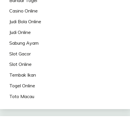
Bandar Togel
Casino Online
Judi Bola Online
Judi Online
Sabung Ayam
Slot Gacor
Slot Online
Tembak Ikan
Togel Online
Toto Macau