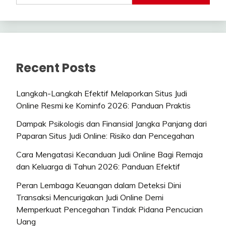
Recent Posts
Langkah-Langkah Efektif Melaporkan Situs Judi
Online Resmi ke Kominfo 2026: Panduan Praktis
Dampak Psikologis dan Finansial Jangka Panjang dari
Paparan Situs Judi Online: Risiko dan Pencegahan
Cara Mengatasi Kecanduan Judi Online Bagi Remaja
dan Keluarga di Tahun 2026: Panduan Efektif
Peran Lembaga Keuangan dalam Deteksi Dini
Transaksi Mencurigakan Judi Online Demi
Memperkuat Pencegahan Tindak Pidana Pencucian
Uang