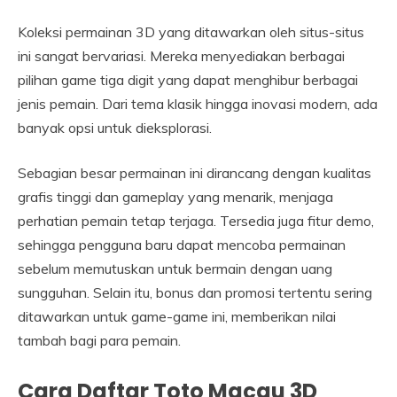
Koleksi permainan 3D yang ditawarkan oleh situs-situs
ini sangat bervariasi. Mereka menyediakan berbagai
pilihan game tiga digit yang dapat menghibur berbagai
jenis pemain. Dari tema klasik hingga inovasi modern, ada
banyak opsi untuk dieksplorasi.
Sebagian besar permainan ini dirancang dengan kualitas
grafis tinggi dan gameplay yang menarik, menjaga
perhatian pemain tetap terjaga. Tersedia juga fitur demo,
sehingga pengguna baru dapat mencoba permainan
sebelum memutuskan untuk bermain dengan uang
sungguhan. Selain itu, bonus dan promosi tertentu sering
ditawarkan untuk game-game ini, memberikan nilai
tambah bagi para pemain.
Cara Daftar Toto Macau 3D