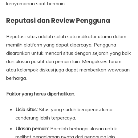
kenyamanan saat bermain.
Reputasi dan Review Pengguna
Reputasi situs adalah salah satu indikator utama dalam
memilih platform yang dapat dipercaya. Pengguna
disarankan untuk mencari situs dengan sejarah yang baik
dan ulasan positif dari pemain lain. Mengakses forum
atau kelompok diskusi juga dapat memberikan wawasan
berharga.
Faktor yang harus diperhatikan:
Usia situs:
Situs yang sudah beroperasi lama
cenderung lebih terpercaya.
Ulasan pemain:
Bacalah berbagai ulasan untuk
melihat pengalaman nyata dari pengguna lain.