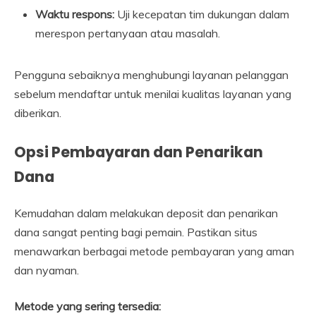
Waktu respons:
Uji kecepatan tim dukungan dalam
merespon pertanyaan atau masalah.
Pengguna sebaiknya menghubungi layanan pelanggan
sebelum mendaftar untuk menilai kualitas layanan yang
diberikan.
Opsi Pembayaran dan Penarikan
Dana
Kemudahan dalam melakukan deposit dan penarikan
dana sangat penting bagi pemain. Pastikan situs
menawarkan berbagai metode pembayaran yang aman
dan nyaman.
Metode yang sering tersedia: