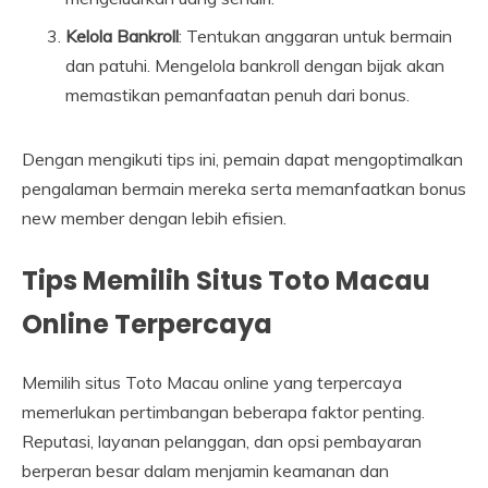
Kelola Bankroll
: Tentukan anggaran untuk bermain
dan patuhi. Mengelola bankroll dengan bijak akan
memastikan pemanfaatan penuh dari bonus.
Dengan mengikuti tips ini, pemain dapat mengoptimalkan
pengalaman bermain mereka serta memanfaatkan bonus
new member dengan lebih efisien.
Tips Memilih Situs Toto Macau
Online Terpercaya
Memilih situs Toto Macau online yang terpercaya
memerlukan pertimbangan beberapa faktor penting.
Reputasi, layanan pelanggan, dan opsi pembayaran
berperan besar dalam menjamin keamanan dan