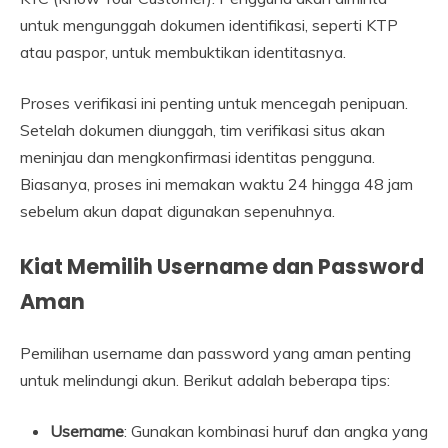
untuk mengunggah dokumen identifikasi, seperti KTP
atau paspor, untuk membuktikan identitasnya.
Proses verifikasi ini penting untuk mencegah penipuan.
Setelah dokumen diunggah, tim verifikasi situs akan
meninjau dan mengkonfirmasi identitas pengguna.
Biasanya, proses ini memakan waktu 24 hingga 48 jam
sebelum akun dapat digunakan sepenuhnya.
Kiat Memilih Username dan Password
Aman
Pemilihan username dan password yang aman penting
untuk melindungi akun. Berikut adalah beberapa tips:
Username
: Gunakan kombinasi huruf dan angka yang