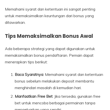
Memahami syarat dan ketentuan ini sangat penting
untuk memaksimalkan keuntungan dari bonus yang
ditawarkan.
Tips Memaksimalkan Bonus Awal
Ada beberapa strategi yang dapat digunakan untuk
memaksimalkan bonus pendaftaran. Pemain dapat
menerapkan tips berikut:
Baca Syaratnya
: Memahami syarat dan ketentuan
bonus sebelum melakukan deposit membantu
menghindari masalah di kemudian hari.
Manfaatkan Free Bet
: Jika tersedia, gunakan free
bet untuk mencoba berbagai permainan tanpa
mengeluarkan uang sendiri.