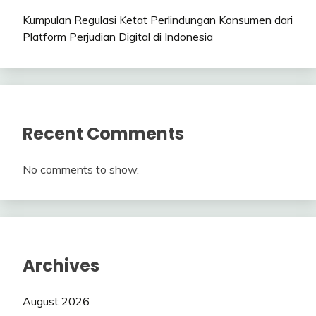
Kumpulan Regulasi Ketat Perlindungan Konsumen dari
Platform Perjudian Digital di Indonesia
Recent Comments
No comments to show.
Archives
August 2026