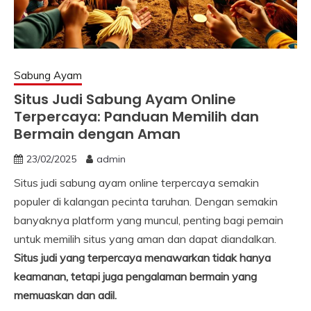
Sabung Ayam
Situs Judi Sabung Ayam Online
Terpercaya: Panduan Memilih dan
Bermain dengan Aman
23/02/2025
admin
Situs judi sabung ayam online terpercaya semakin
populer di kalangan pecinta taruhan. Dengan semakin
banyaknya platform yang muncul, penting bagi pemain
untuk memilih situs yang aman dan dapat diandalkan.
Situs judi yang terpercaya menawarkan tidak hanya
keamanan, tetapi juga pengalaman bermain yang
memuaskan dan adil.