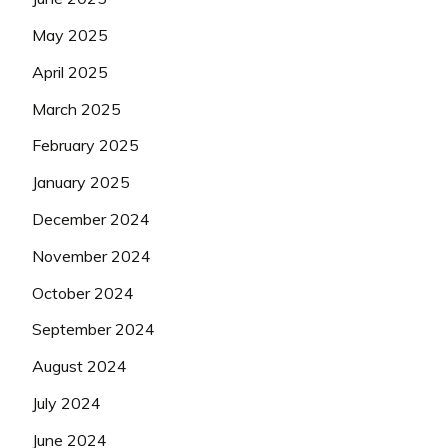
May 2025
April 2025
March 2025
February 2025
January 2025
December 2024
November 2024
October 2024
September 2024
August 2024
July 2024
June 2024