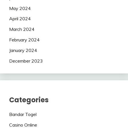
May 2024
April 2024
March 2024
February 2024
January 2024
December 2023
Categories
Bandar Togel
Casino Online