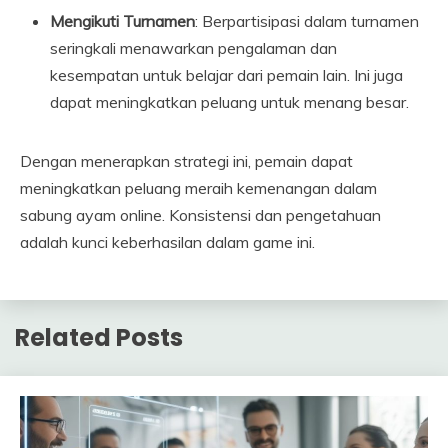
Mengikuti Turnamen
: Berpartisipasi dalam turnamen
seringkali menawarkan pengalaman dan
kesempatan untuk belajar dari pemain lain. Ini juga
dapat meningkatkan peluang untuk menang besar.
Dengan menerapkan strategi ini, pemain dapat
meningkatkan peluang meraih kemenangan dalam
sabung ayam online. Konsistensi dan pengetahuan
adalah kunci keberhasilan dalam game ini.
Related Posts