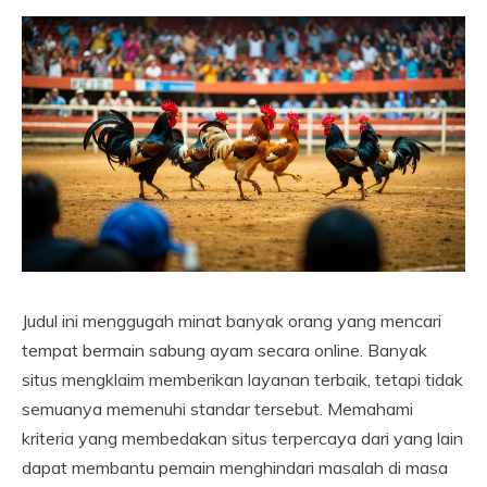
Judul ini menggugah minat banyak orang yang mencari
tempat bermain sabung ayam secara online. Banyak
situs mengklaim memberikan layanan terbaik, tetapi tidak
semuanya memenuhi standar tersebut. Memahami
kriteria yang membedakan situs terpercaya dari yang lain
dapat membantu pemain menghindari masalah di masa