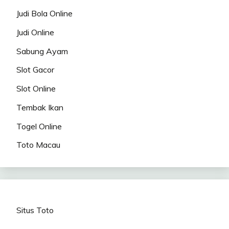
Judi Bola Online
Judi Online
Sabung Ayam
Slot Gacor
Slot Online
Tembak Ikan
Togel Online
Toto Macau
Situs Toto