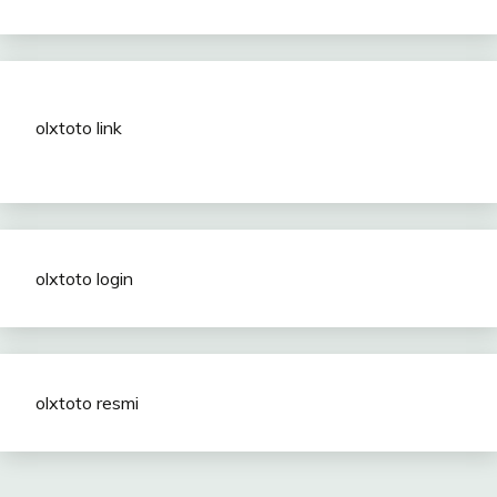
olxtoto link
olxtoto login
olxtoto resmi