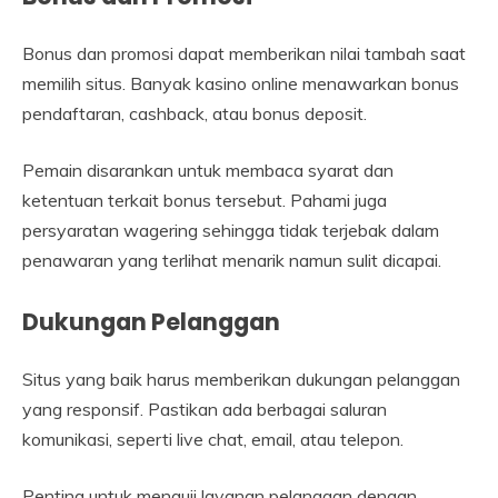
Bonus dan promosi dapat memberikan nilai tambah saat
memilih situs. Banyak kasino online menawarkan bonus
pendaftaran, cashback, atau bonus deposit.
Pemain disarankan untuk membaca syarat dan
ketentuan terkait bonus tersebut. Pahami juga
persyaratan wagering sehingga tidak terjebak dalam
penawaran yang terlihat menarik namun sulit dicapai.
Dukungan Pelanggan
Situs yang baik harus memberikan dukungan pelanggan
yang responsif. Pastikan ada berbagai saluran
komunikasi, seperti live chat, email, atau telepon.
Penting untuk menguji layanan pelanggan dengan