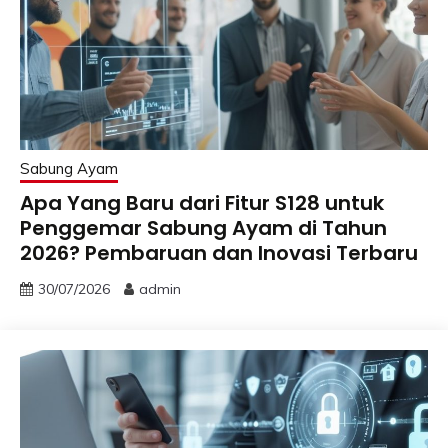
Sabung Ayam
Apa Yang Baru dari Fitur S128 untuk
Penggemar Sabung Ayam di Tahun
2026? Pembaruan dan Inovasi Terbaru
30/07/2026
admin