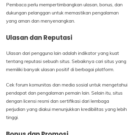
Pembaca perlu mempertimbangkan ulasan, bonus, dan
dukungan pelanggan untuk memastikan pengalaman
yang aman dan menyenangkan.
Ulasan dan Reputasi
Ulasan dari pengguna lain adalah indikator yang kuat
tentang reputasi sebuah situs. Sebaiknya cari situs yang
memiliki banyak ulasan positif di berbagai platform.
Cek forum komunitas dan media sosial untuk mengetahui
pendapat dan pengalaman pemain lain. Selain itu, situs
dengan licensi resmi dan sertifikasi dari lembaga
perjudian yang diakui menunjukkan kredibilitas yang lebih
tinggi.
Bonus dan Promosi