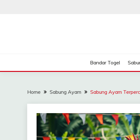
Skip
to
content
Bandar Togel
Sabu
Home
Sabung Ayam
Sabung Ayam Terperc