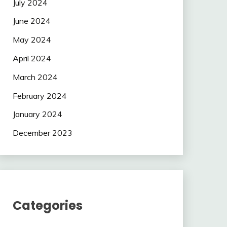
July 2024
June 2024
May 2024
April 2024
March 2024
February 2024
January 2024
December 2023
Categories