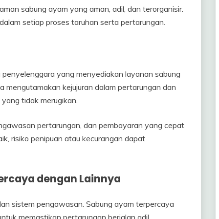
an sabung ayam yang aman, adil, dan terorganisir.
i dalam setiap proses taruhan serta pertarungan.
u penyelenggara yang menyediakan layanan sabung
a mengutamakan kejujuran dalam pertarungan dan
 yang tidak merugikan.
pengawasan pertarungan, dan pembayaran yang cepat
k, risiko penipuan atau kecurangan dapat
ercaya dengan Lainnya
 dan sistem pengawasan. Sabung ayam terpercaya
tuk memastikan pertarungan berjalan adil.