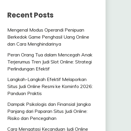
Recent Posts
Mengenal Modus Operandi Penipuan
Berkedok Game Penghasil Uang Online
dan Cara Menghindarinya
Peran Orang Tua dalam Mencegah Anak
Terjerumus Tren Judi Slot Online: Strategi
Perlindungan Efektif
Langkah-Langkah Efektif Melaporkan
Situs Judi Online Resmi ke Kominfo 2026:
Panduan Praktis
Dampak Psikologis dan Finansial Jangka
Panjang dari Paparan Situs Judi Online:
Risiko dan Pencegahan
Cara Mengatasi Kecanduan Judi Online