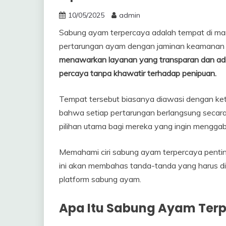
10/05/2025
admin
Sabung ayam terpercaya adalah tempat di ma
pertarungan ayam dengan jaminan keamanan d
menawarkan layanan yang transparan dan adil
percaya tanpa khawatir terhadap penipuan.
Tempat tersebut biasanya diawasi dengan ke
bahwa setiap pertarungan berlangsung secara
pilihan utama bagi mereka yang ingin mengga
Memahami ciri sabung ayam terpercaya penting 
ini akan membahas tanda-tanda yang harus di
platform sabung ayam.
Apa Itu Sabung Ayam Ter