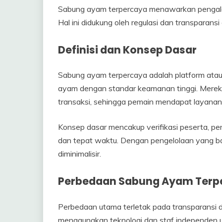
Sabung ayam terpercaya menawarkan pengalam
Hal ini didukung oleh regulasi dan transparans
Definisi dan Konsep Dasar
Sabung ayam terpercaya adalah platform ata
ayam dengan standar keamanan tinggi. Merek
transaksi, sehingga pemain mendapat layanan
Konsep dasar mencakup verifikasi peserta, 
dan tepat waktu. Dengan pengelolaan yang bai
diminimalisir.
Perbedaan Sabung Ayam Terp
Perbedaan utama terletak pada transparansi
menggunakan teknologi dan staf independen un