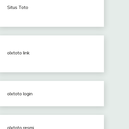
Situs Toto
olxtoto link
olxtoto login
olxtoto resmi