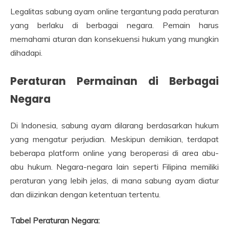
Legalitas sabung ayam online tergantung pada peraturan
yang berlaku di berbagai negara. Pemain harus
memahami aturan dan konsekuensi hukum yang mungkin
dihadapi.
Peraturan Permainan di Berbagai
Negara
Di Indonesia, sabung ayam dilarang berdasarkan hukum
yang mengatur perjudian. Meskipun demikian, terdapat
beberapa platform online yang beroperasi di area abu-
abu hukum. Negara-negara lain seperti Filipina memiliki
peraturan yang lebih jelas, di mana sabung ayam diatur
dan diizinkan dengan ketentuan tertentu.
Tabel Peraturan Negara: