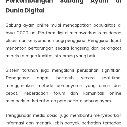
Perkembangan Sabung Ayam di
Dunia Digital
Sabung ayam online mulai mendapatkan popularitas di
awal 2000-an. Platform digital menawarkan kemudahan
akses dan kenyamanan bagi pengguna. Pengguna dapat
menonton pertarungan secara langsung dari perangkat
mereka dengan kualitas streaming yang baik.
Sistem taruhan juga mengalami perubahan signifikan.
Penggemar dapat bertaruh secara real-time,
menggunakan metode pembayaran yang aman dan
cepat. Keberadaan forum dan komunitas online
memperkuat keterlibatan para pecinta sabung ayam.
Penggunaan media sosial juga membantu menyebarkan
informasi dan menarik lebih banyak perhatian terhadap