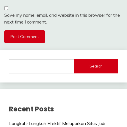
Save my name, email, and website in this browser for the
next time I comment.
Search
Recent Posts
Langkah-Langkah Efektif Melaporkan Situs Judi