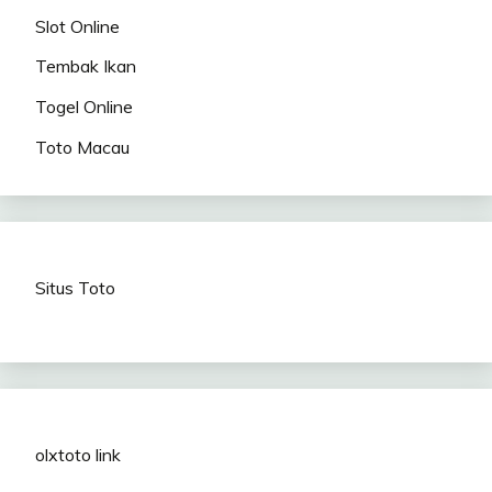
Slot Online
Tembak Ikan
Togel Online
Toto Macau
Situs Toto
olxtoto link