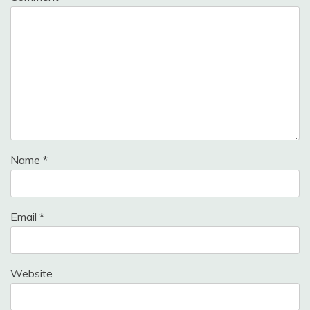
Name
*
Email
*
Website