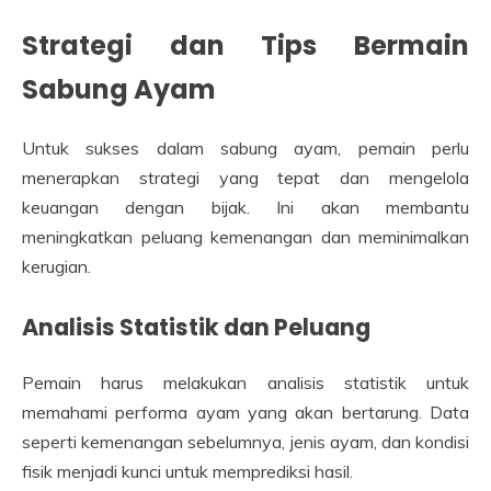
Strategi dan Tips Bermain
Sabung Ayam
Untuk sukses dalam sabung ayam, pemain perlu
menerapkan strategi yang tepat dan mengelola
keuangan dengan bijak. Ini akan membantu
meningkatkan peluang kemenangan dan meminimalkan
kerugian.
Analisis Statistik dan Peluang
Pemain harus melakukan analisis statistik untuk
memahami performa ayam yang akan bertarung. Data
seperti kemenangan sebelumnya, jenis ayam, dan kondisi
fisik menjadi kunci untuk memprediksi hasil.