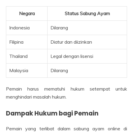
Negara
Status Sabung Ayam
Indonesia
Dilarang
Filipina
Diatur dan diizinkan
Thailand
Legal dengan lisensi
Malaysia
Dilarang
Pemain harus mematuhi hukum setempat untuk
menghindari masalah hukum.
Dampak Hukum bagi Pemain
Pemain yang terlibat dalam sabung ayam online di