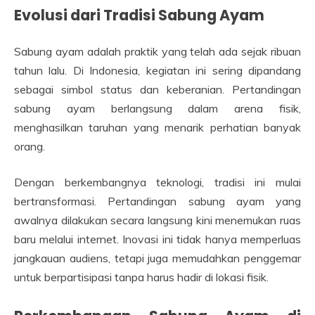
Evolusi dari Tradisi Sabung Ayam
Sabung ayam adalah praktik yang telah ada sejak ribuan
tahun lalu. Di Indonesia, kegiatan ini sering dipandang
sebagai simbol status dan keberanian. Pertandingan
sabung ayam berlangsung dalam arena fisik,
menghasilkan taruhan yang menarik perhatian banyak
orang.
Dengan berkembangnya teknologi, tradisi ini mulai
bertransformasi. Pertandingan sabung ayam yang
awalnya dilakukan secara langsung kini menemukan ruas
baru melalui internet. Inovasi ini tidak hanya memperluas
jangkauan audiens, tetapi juga memudahkan penggemar
untuk berpartisipasi tanpa harus hadir di lokasi fisik.