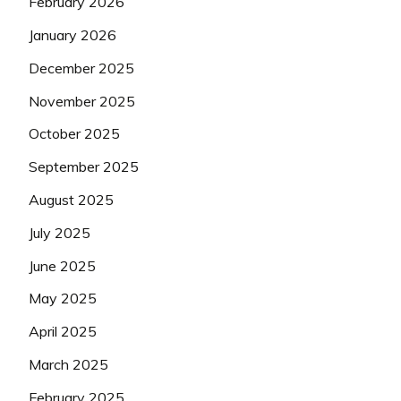
February 2026
January 2026
December 2025
November 2025
October 2025
September 2025
August 2025
July 2025
June 2025
May 2025
April 2025
March 2025
February 2025