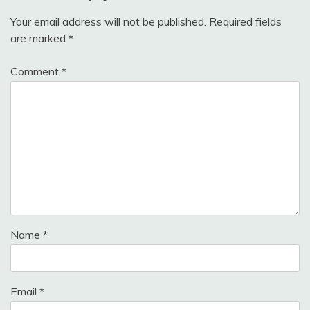
Your email address will not be published.
Required fields
are marked
*
Comment
*
Name
*
Email
*