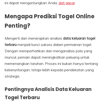
ini dapat menguntungkan Anda.
slot gacor
Mengapa Prediksi Togel Online
Penting?
Mengerti dan menerapkan analisis
data keluaran togel
terbaru
menjadi kunci sukses dalam permainan togel.
Dengan memperhatikan dan menganalisis pola yang
muncul, pemain dapat meningkatkan peluang untuk
memenangkan taruhan. Proses ini bukan hanya tentang
keberuntungan, tetapi lebih kepada pendekatan yang
strategis.
Pentingnya Analisis Data Keluaran
Togel Terbaru