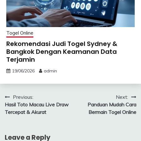
Togel Online
Rekomendasi Judi Togel Sydney &
Bangkok Dengan Keamanan Data
Terjamin
19/06/2026
admin
Post
Previous:
Next:
Hasil Toto Macau Live Draw
Panduan Mudah Cara
navigation
Tercepat & Akurat
Bermain Togel Online
Leave a Reply