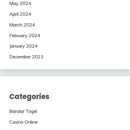
May 2024
April 2024
March 2024
February 2024
January 2024
December 2023
Categories
Bandar Togel
Casino Online