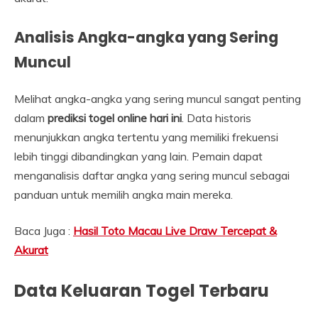
Analisis Angka-angka yang Sering
Muncul
Melihat angka-angka yang sering muncul sangat penting
dalam
prediksi togel online hari ini
. Data historis
menunjukkan angka tertentu yang memiliki frekuensi
lebih tinggi dibandingkan yang lain. Pemain dapat
menganalisis daftar angka yang sering muncul sebagai
panduan untuk memilih angka main mereka.
Baca Juga :
Hasil Toto Macau Live Draw Tercepat &
Akurat
Data Keluaran Togel Terbaru