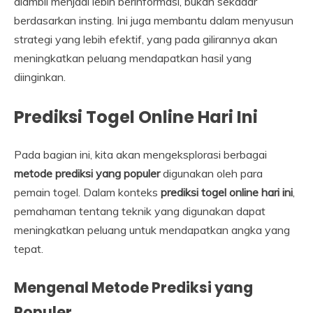
diambil menjadi lebih berinformasi, bukan sekadar
berdasarkan insting. Ini juga membantu dalam menyusun
strategi yang lebih efektif, yang pada gilirannya akan
meningkatkan peluang mendapatkan hasil yang
diinginkan.
Prediksi Togel Online Hari Ini
Pada bagian ini, kita akan mengeksplorasi berbagai
metode prediksi yang populer
digunakan oleh para
pemain togel. Dalam konteks
prediksi togel online hari ini
,
pemahaman tentang teknik yang digunakan dapat
meningkatkan peluang untuk mendapatkan angka yang
tepat.
Mengenal Metode Prediksi yang
Populer