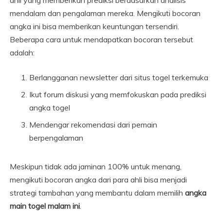
mendalam dan pengalaman mereka. Mengikuti bocoran
angka ini bisa memberikan keuntungan tersendiri.
Beberapa cara untuk mendapatkan bocoran tersebut
adalah:
Berlangganan newsletter dari situs togel terkemuka
Ikut forum diskusi yang memfokuskan pada prediksi
angka togel
Mendengar rekomendasi dari pemain
berpengalaman
Meskipun tidak ada jaminan 100% untuk menang,
mengikuti bocoran angka dari para ahli bisa menjadi
strategi tambahan yang membantu dalam memilih
angka
main togel malam ini
.