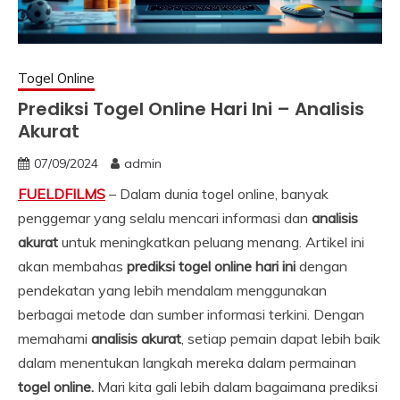
Togel Online
Prediksi Togel Online Hari Ini – Analisis
Akurat
07/09/2024
admin
FUELDFILMS
– Dalam dunia togel online, banyak
penggemar yang selalu mencari informasi dan
analisis
akurat
untuk meningkatkan peluang menang. Artikel ini
akan membahas
prediksi togel online hari ini
dengan
pendekatan yang lebih mendalam menggunakan
berbagai metode dan sumber informasi terkini. Dengan
memahami
analisis akurat
, setiap pemain dapat lebih baik
dalam menentukan langkah mereka dalam permainan
togel online.
Mari kita gali lebih dalam bagaimana prediksi