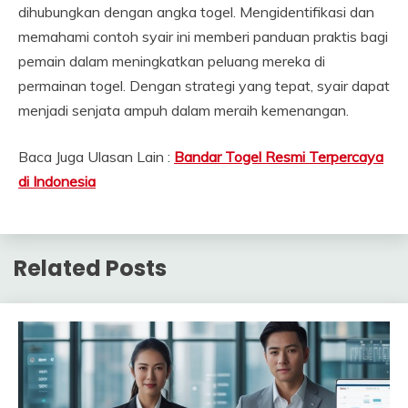
dihubungkan dengan angka togel. Mengidentifikasi dan
memahami contoh syair ini memberi panduan praktis bagi
pemain dalam meningkatkan peluang mereka di
permainan togel. Dengan strategi yang tepat, syair dapat
menjadi senjata ampuh dalam meraih kemenangan.
Baca Juga Ulasan Lain :
Bandar Togel Resmi Terpercaya
di Indonesia
Related Posts