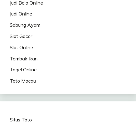
Judi Bola Online
Judi Online
Sabung Ayam
Slot Gacor
Slot Online
Tembak Ikan
Togel Online
Toto Macau
Situs Toto