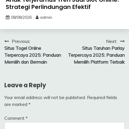
Strategi Perlindungan Efektif
08/08/2026
admin
Post
Previous:
Next:
Situs Togel Online
Situs Taruhan Parlay
navigation
Terpercaya 2025: Panduan
Terpercaya 2025: Panduan
Memilih dan Bermain
Memilih Platform Terbaik
Leave a Reply
Your email address will not be published.
Required fields
are marked
*
Comment
*