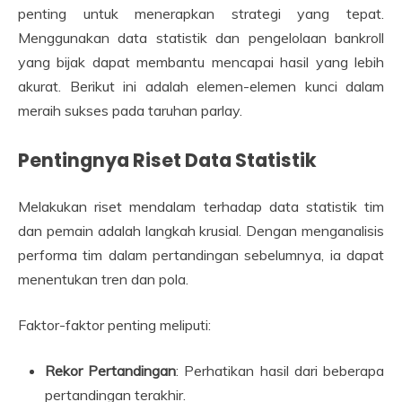
penting untuk menerapkan strategi yang tepat.
Menggunakan data statistik dan pengelolaan bankroll
yang bijak dapat membantu mencapai hasil yang lebih
akurat. Berikut ini adalah elemen-elemen kunci dalam
meraih sukses pada taruhan parlay.
Pentingnya Riset Data Statistik
Melakukan riset mendalam terhadap data statistik tim
dan pemain adalah langkah krusial. Dengan menganalisis
performa tim dalam pertandingan sebelumnya, ia dapat
menentukan tren dan pola.
Faktor-faktor penting meliputi:
Rekor Pertandingan
: Perhatikan hasil dari beberapa
pertandingan terakhir.