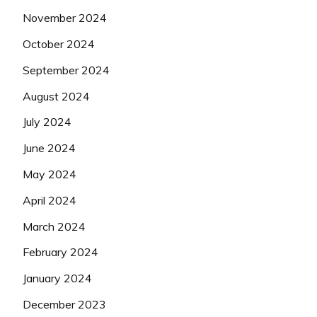
November 2024
October 2024
September 2024
August 2024
July 2024
June 2024
May 2024
April 2024
March 2024
February 2024
January 2024
December 2023