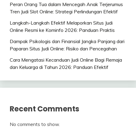
Peran Orang Tua dalam Mencegah Anak Terjerumus
Tren Judi Slot Online: Strategi Perlindungan Efektif
Langkah-Langkah Efektif Melaporkan Situs Judi
Online Resmi ke Kominfo 2026: Panduan Praktis
Dampak Psikologis dan Finansial Jangka Panjang dari
Paparan Situs Judi Online: Risiko dan Pencegahan
Cara Mengatasi Kecanduan Judi Online Bagi Remaja
dan Keluarga di Tahun 2026: Panduan Efektif
Recent Comments
No comments to show.