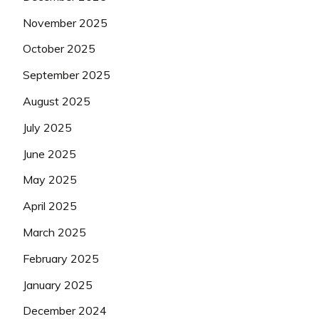
November 2025
October 2025
September 2025
August 2025
July 2025
June 2025
May 2025
April 2025
March 2025
February 2025
January 2025
December 2024