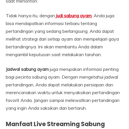
saat menonton.
Tidak hanya itu, dengan
judi sabung ayam
,
Anda juga
bisa mendapatkan informasi terbaru tentang
pertandingan yang sedang berlangsung. Anda dapat
melihat strategi dari setiap ayam dan mempelajari gaya
bertandingnya. Ini akan membantu Anda dalam
mengambil keputusan saat melakukan taruhan.
Jadwal sabung ayam
juga merupakan informasi penting
bagi pecinta sabung ayam. Dengan mengetahui jadwal
pertandingan, Anda dapat melakukan persiapan dan
merencanakan waktu untuk menyaksikan pertandingan
favorit Anda. Jangan sampai melewatkan pertandingan
yang ingin Anda saksikan dan bertaruh.
Manfaat Live Streaming Sabung