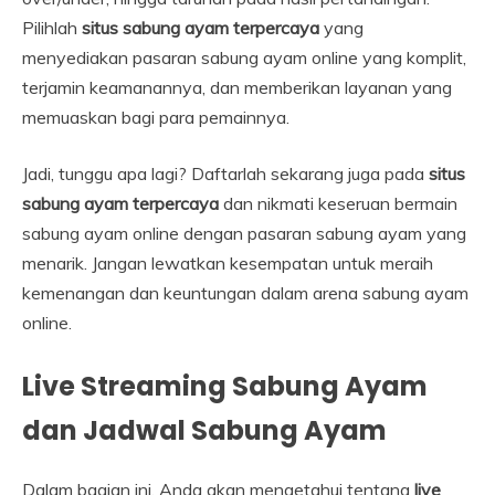
Pilihlah
situs sabung ayam terpercaya
yang
menyediakan pasaran sabung ayam online yang komplit,
terjamin keamanannya, dan memberikan layanan yang
memuaskan bagi para pemainnya.
Jadi, tunggu apa lagi? Daftarlah sekarang juga pada
situs
sabung ayam terpercaya
dan nikmati keseruan bermain
sabung ayam online dengan pasaran sabung ayam yang
menarik. Jangan lewatkan kesempatan untuk meraih
kemenangan dan keuntungan dalam arena sabung ayam
online.
Live Streaming Sabung Ayam
dan Jadwal Sabung Ayam
Dalam bagian ini, Anda akan mengetahui tentang
live