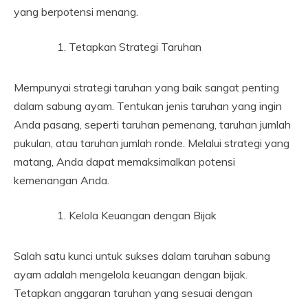
yang berpotensi menang.
Tetapkan Strategi Taruhan
Mempunyai strategi taruhan yang baik sangat penting
dalam sabung ayam. Tentukan jenis taruhan yang ingin
Anda pasang, seperti taruhan pemenang, taruhan jumlah
pukulan, atau taruhan jumlah ronde. Melalui strategi yang
matang, Anda dapat memaksimalkan potensi
kemenangan Anda.
Kelola Keuangan dengan Bijak
Salah satu kunci untuk sukses dalam taruhan sabung
ayam adalah mengelola keuangan dengan bijak.
Tetapkan anggaran taruhan yang sesuai dengan