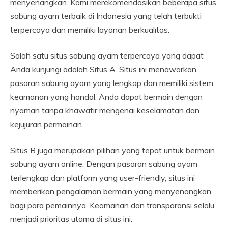
menyenangkan. Kami merekomendasikan beberapa situs
sabung ayam terbaik di Indonesia yang telah terbukti
terpercaya dan memiliki layanan berkualitas.
Salah satu situs sabung ayam terpercaya yang dapat
Anda kunjungi adalah Situs A. Situs ini menawarkan
pasaran sabung ayam yang lengkap dan memiliki sistem
keamanan yang handal. Anda dapat bermain dengan
nyaman tanpa khawatir mengenai keselamatan dan
kejujuran permainan.
Situs B juga merupakan pilihan yang tepat untuk bermain
sabung ayam online. Dengan pasaran sabung ayam
terlengkap dan platform yang user-friendly, situs ini
memberikan pengalaman bermain yang menyenangkan
bagi para pemainnya. Keamanan dan transparansi selalu
menjadi prioritas utama di situs ini.