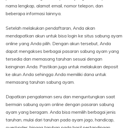
nama lengkap, alamat email, nomor telepon, dan
beberapa informasi lainnya.
Setelah melakukan pendaftaran, Anda akan
mendapatkan akun untuk bisa login ke situs sabung ayam
online yang Anda pilih. Dengan akun tersebut, Anda
dapat mengakses berbagai pasaran sabung ayam yang
tersedia dan memasang taruhan sesuai dengan
keinginan Anda. Pastikan juga untuk melakukan deposit
ke akun Anda sehingga Anda memiliki dana untuk
memasang taruhan sabung ayam.
Dapatkan pengalaman seru dan menguntungkan saat
bermain sabung ayam online dengan pasaran sabung
ayam yang beragam. Anda bisa memilih berbagai jenis
taruhan, mulai dari taruhan pada ayam jago, handicap,
over/under, hingga taruhan pada hasil pertandingan.