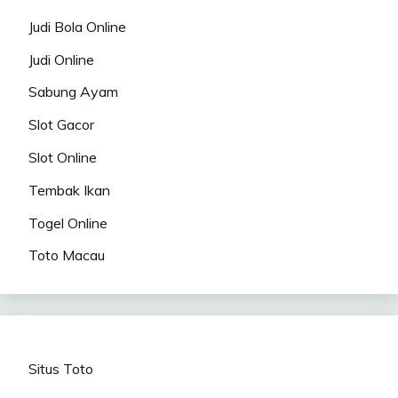
Judi Bola Online
Judi Online
Sabung Ayam
Slot Gacor
Slot Online
Tembak Ikan
Togel Online
Toto Macau
Situs Toto