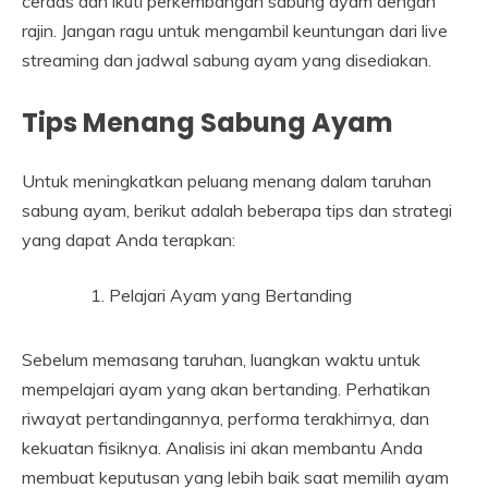
cerdas dan ikuti perkembangan sabung ayam dengan
rajin. Jangan ragu untuk mengambil keuntungan dari live
streaming dan jadwal sabung ayam yang disediakan.
Tips Menang Sabung Ayam
Untuk meningkatkan peluang menang dalam taruhan
sabung ayam, berikut adalah beberapa tips dan strategi
yang dapat Anda terapkan:
Pelajari Ayam yang Bertanding
Sebelum memasang taruhan, luangkan waktu untuk
mempelajari ayam yang akan bertanding. Perhatikan
riwayat pertandingannya, performa terakhirnya, dan
kekuatan fisiknya. Analisis ini akan membantu Anda
membuat keputusan yang lebih baik saat memilih ayam