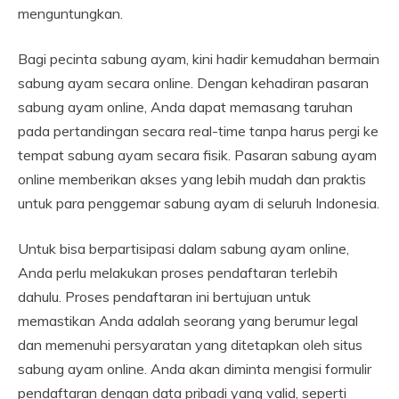
menguntungkan.
Bagi pecinta sabung ayam, kini hadir kemudahan bermain
sabung ayam secara online. Dengan kehadiran pasaran
sabung ayam online, Anda dapat memasang taruhan
pada pertandingan secara real-time tanpa harus pergi ke
tempat sabung ayam secara fisik. Pasaran sabung ayam
online memberikan akses yang lebih mudah dan praktis
untuk para penggemar sabung ayam di seluruh Indonesia.
Untuk bisa berpartisipasi dalam sabung ayam online,
Anda perlu melakukan proses pendaftaran terlebih
dahulu. Proses pendaftaran ini bertujuan untuk
memastikan Anda adalah seorang yang berumur legal
dan memenuhi persyaratan yang ditetapkan oleh situs
sabung ayam online. Anda akan diminta mengisi formulir
pendaftaran dengan data pribadi yang valid, seperti