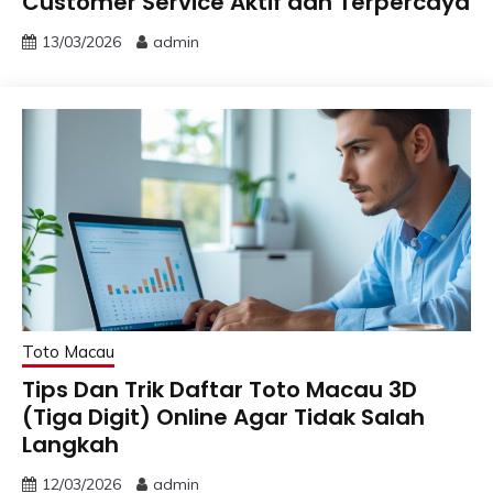
Customer Service Aktif dan Terpercaya
13/03/2026
admin
Toto Macau
Tips Dan Trik Daftar Toto Macau 3D
(Tiga Digit) Online Agar Tidak Salah
Langkah
12/03/2026
admin