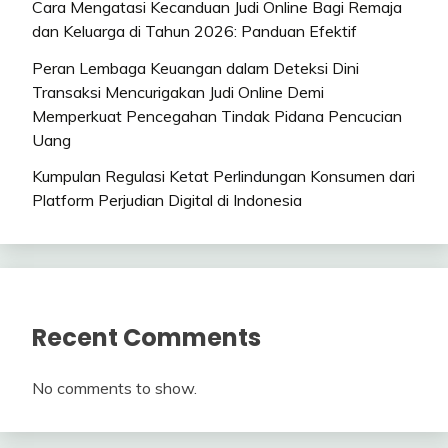
Cara Mengatasi Kecanduan Judi Online Bagi Remaja
dan Keluarga di Tahun 2026: Panduan Efektif
Peran Lembaga Keuangan dalam Deteksi Dini
Transaksi Mencurigakan Judi Online Demi
Memperkuat Pencegahan Tindak Pidana Pencucian
Uang
Kumpulan Regulasi Ketat Perlindungan Konsumen dari
Platform Perjudian Digital di Indonesia
Recent Comments
No comments to show.