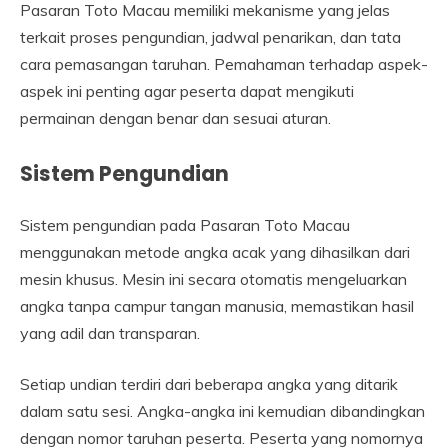
Pasaran Toto Macau memiliki mekanisme yang jelas
terkait proses pengundian, jadwal penarikan, dan tata
cara pemasangan taruhan. Pemahaman terhadap aspek-
aspek ini penting agar peserta dapat mengikuti
permainan dengan benar dan sesuai aturan.
Sistem Pengundian
Sistem pengundian pada Pasaran Toto Macau
menggunakan metode angka acak yang dihasilkan dari
mesin khusus. Mesin ini secara otomatis mengeluarkan
angka tanpa campur tangan manusia, memastikan hasil
yang adil dan transparan.
Setiap undian terdiri dari beberapa angka yang ditarik
dalam satu sesi. Angka-angka ini kemudian dibandingkan
dengan nomor taruhan peserta. Peserta yang nomornya