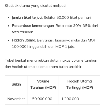
Statistik utama yang dicatat meliputi:
Jumlah tiket terjual
: Sekitar 50.000 tiket per hari.
Persentase kemenangan
: Rata-rata 30%-35% dari
total taruhan.
Hadiah utama
: Bervariasi, biasanya mulai dari MOP
100.000 hingga lebih dari MOP 1 juta.
Tabel berikut menunjukkan data ringkas volume taruhan
dan hadiah utama selama enam bulan terakhir:
Volume
Hadiah Utama
Bulan
Taruhan (MOP)
Tertinggi (MOP)
November
150.000.000
1.200.000