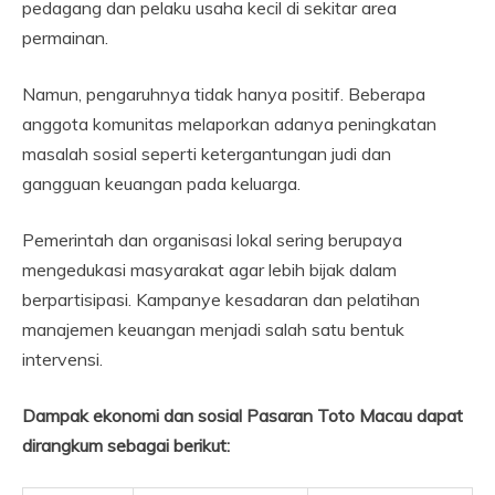
pedagang dan pelaku usaha kecil di sekitar area
permainan.
Namun, pengaruhnya tidak hanya positif. Beberapa
anggota komunitas melaporkan adanya peningkatan
masalah sosial seperti ketergantungan judi dan
gangguan keuangan pada keluarga.
Pemerintah dan organisasi lokal sering berupaya
mengedukasi masyarakat agar lebih bijak dalam
berpartisipasi. Kampanye kesadaran dan pelatihan
manajemen keuangan menjadi salah satu bentuk
intervensi.
Dampak ekonomi dan sosial Pasaran Toto Macau dapat
dirangkum sebagai berikut: