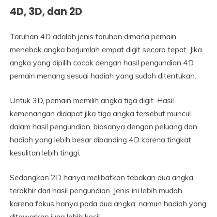
4D, 3D, dan 2D
Taruhan 4D adalah jenis taruhan dimana pemain
menebak angka berjumlah empat digit secara tepat. Jika
angka yang dipilih cocok dengan hasil pengundian 4D,
pemain menang sesuai hadiah yang sudah ditentukan.
Untuk 3D, pemain memilih angka tiga digit. Hasil
kemenangan didapat jika tiga angka tersebut muncul
dalam hasil pengundian, biasanya dengan peluang dan
hadiah yang lebih besar dibanding 4D karena tingkat
kesulitan lebih tinggi.
Sedangkan 2D hanya melibatkan tebakan dua angka
terakhir dari hasil pengundian. Jenis ini lebih mudah
karena fokus hanya pada dua angka, namun hadiah yang
ditawarkan juga lebih kecil.