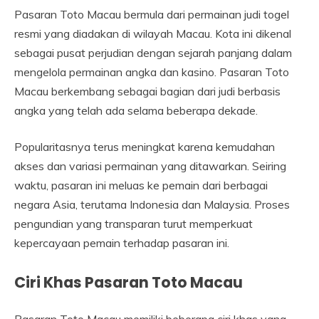
Pasaran Toto Macau bermula dari permainan judi togel
resmi yang diadakan di wilayah Macau. Kota ini dikenal
sebagai pusat perjudian dengan sejarah panjang dalam
mengelola permainan angka dan kasino. Pasaran Toto
Macau berkembang sebagai bagian dari judi berbasis
angka yang telah ada selama beberapa dekade.
Popularitasnya terus meningkat karena kemudahan
akses dan variasi permainan yang ditawarkan. Seiring
waktu, pasaran ini meluas ke pemain dari berbagai
negara Asia, terutama Indonesia dan Malaysia. Proses
pengundian yang transparan turut memperkuat
kepercayaan pemain terhadap pasaran ini.
Ciri Khas Pasaran Toto Macau
Pasaran Toto Macau memiliki beberapa ciri khas yang