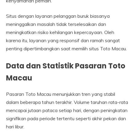
kenyamanan pemain.
Situs dengan layanan pelanggan buruk biasanya
meninggalkan masalah tidak terselesaikan dan
meningkatkan risiko kehilangan kepercayaan. Oleh
karena itu, layanan yang responsif dan ramah sangat
penting dipertimbangkan saat memilih situs Toto Macau.
Data dan Statistik Pasaran Toto
Macau
Pasaran Toto Macau menunjukkan tren yang stabil
dalam beberapa tahun terakhir. Volume taruhan rata-rata
mencapai jutaan pataca setiap hari, dengan peningkatan
signifikan pada periode tertentu seperti akhir pekan dan
hari libur.