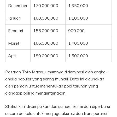
Desember
170.000.000
1.350.000
Januari
160.000.000
1.100.000
Februari
155.000.000
900.000
Maret
165.000.000
1.400.000
April
180.000.000
1.500.000
Pasaran Toto Macau umumnya didominasi oleh angka-
angka populer yang sering muncul. Data ini digunakan
oleh pemain untuk menentukan pola taruhan yang
dianggap paling menguntungkan.
Statistik ini dikumpulkan dari sumber resmi dan diperbarui
secara berkala untuk menjaga akurasi dan transparansi