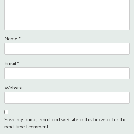
Name
*
Email
*
Website
Save my name, email, and website in this browser for the
next time I comment.