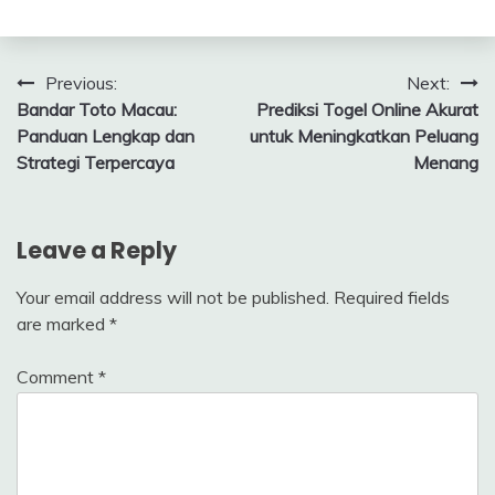
Post
Previous:
Next:
Bandar Toto Macau:
Prediksi Togel Online Akurat
navigation
Panduan Lengkap dan
untuk Meningkatkan Peluang
Strategi Terpercaya
Menang
Leave a Reply
Your email address will not be published.
Required fields
are marked
*
Comment
*