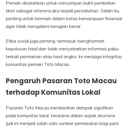
Pemain disarankan untuk menyimpan bukti pembelian
tiket sebagai referensi jika terjadi perselisihan. Selain itu,
penting untuk bermain dalam batas kemampuan finansial
agar tidak mengalami kerugian besar.
Etika sosial juga penting, termasuk menghormati
keputusan hasil dan tidak menyebarkan informasi palsu
terkait permainan atau hasil angka. Ini menjaga integritas
komunitas pemain Toto Macau.
Pengaruh Pasaran Toto Macau
terhadap Komunitas Lokal
Pasaran Toto Macau memberikan dampak signifikan
pada komunitas lokal, terutama dalam aspek ekonomi.
Judi ini menjadi salah satu sumber pemasukan bagi para