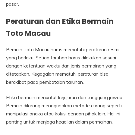
pasar.
Peraturan dan Etika Bermain
Toto Macau
Pemain Toto Macau harus mematuhi peraturan resmi
yang berlaku. Setiap taruhan harus dilakukan sesuai
dengan ketentuan waktu dan jenis permainan yang
ditetapkan. Kegagalan mematuhi peraturan bisa
berakibat pada pembatalan taruhan.
Etika bermain menuntut kejujuran dan tanggung jawab.
Pemain dilarang menggunakan metode curang seperti
manipulasi angka atau kolusi dengan pihak lain. Hal ini
penting untuk menjaga keadilan dalam permainan.