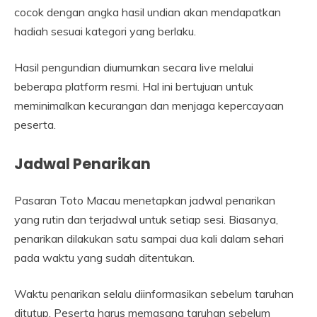
cocok dengan angka hasil undian akan mendapatkan
hadiah sesuai kategori yang berlaku.
Hasil pengundian diumumkan secara live melalui
beberapa platform resmi. Hal ini bertujuan untuk
meminimalkan kecurangan dan menjaga kepercayaan
peserta.
Jadwal Penarikan
Pasaran Toto Macau menetapkan jadwal penarikan
yang rutin dan terjadwal untuk setiap sesi. Biasanya,
penarikan dilakukan satu sampai dua kali dalam sehari
pada waktu yang sudah ditentukan.
Waktu penarikan selalu diinformasikan sebelum taruhan
ditutup. Peserta harus memasang taruhan sebelum