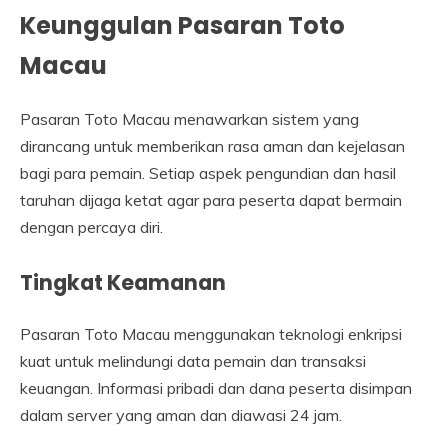
Keunggulan Pasaran Toto
Macau
Pasaran Toto Macau menawarkan sistem yang
dirancang untuk memberikan rasa aman dan kejelasan
bagi para pemain. Setiap aspek pengundian dan hasil
taruhan dijaga ketat agar para peserta dapat bermain
dengan percaya diri.
Tingkat Keamanan
Pasaran Toto Macau menggunakan teknologi enkripsi
kuat untuk melindungi data pemain dan transaksi
keuangan. Informasi pribadi dan dana peserta disimpan
dalam server yang aman dan diawasi 24 jam.