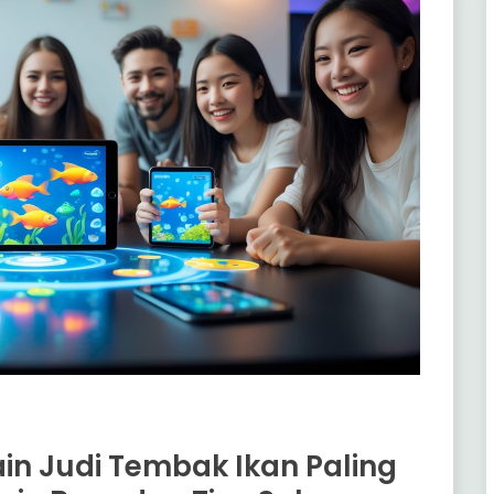
n Judi Tembak Ikan Paling