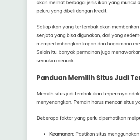
akan melihat berbagai jenis ikan yang muncu
peluru yang dibeli dengan kredit.
Setiap ikan yang tertembak akan memberikan po
senjata yang bisa digunakan, dari yang seder
mempertimbangkan kapan dan bagaimana men
Selain itu, banyak permainan juga menawark
semakin menarik.
Panduan Memilih Situs Judi T
Memilih situs judi tembak ikan terpercaya ad
menyenangkan. Pemain harus mencari situs yang
Beberapa faktor yang perlu diperhatikan melipu
Keamanan
: Pastikan situs menggunakan 