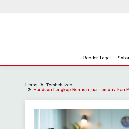
Skip
to
content
Bandar Togel
Sabu
Home
Tembak Ikan
Panduan Lengkap Bermain Judi Tembak Ikan Pal