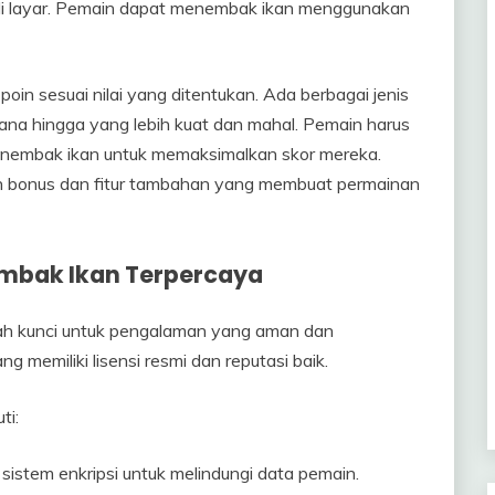
l di layar. Pemain dapat menembak ikan menggunakan
in sesuai nilai yang ditentukan. Ada berbagai jenis
hana hingga yang lebih kuat dan mahal. Pemain harus
embak ikan untuk memaksimalkan skor mereka.
an bonus dan fitur tambahan yang membuat permainan
embak Ikan Terpercaya
alah kunci untuk pengalaman yang aman dan
 memiliki lisensi resmi dan reputasi baik.
ti:
sistem enkripsi untuk melindungi data pemain.