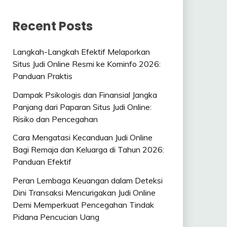
Recent Posts
Langkah-Langkah Efektif Melaporkan
Situs Judi Online Resmi ke Kominfo 2026:
Panduan Praktis
Dampak Psikologis dan Finansial Jangka
Panjang dari Paparan Situs Judi Online:
Risiko dan Pencegahan
Cara Mengatasi Kecanduan Judi Online
Bagi Remaja dan Keluarga di Tahun 2026:
Panduan Efektif
Peran Lembaga Keuangan dalam Deteksi
Dini Transaksi Mencurigakan Judi Online
Demi Memperkuat Pencegahan Tindak
Pidana Pencucian Uang