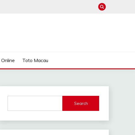
 Online
Toto Macau
Search