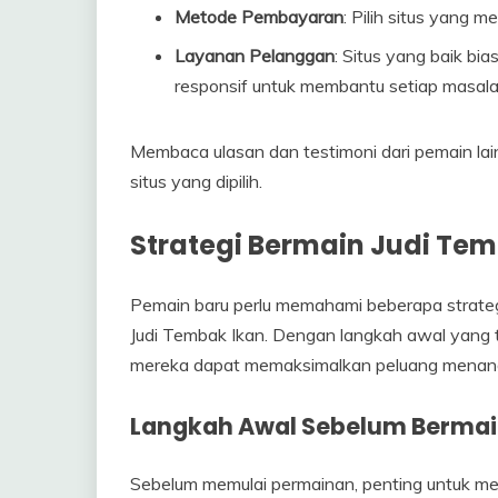
Metode Pembayaran
: Pilih situs yang
Layanan Pelanggan
: Situs yang baik b
responsif untuk membantu setiap masal
Membaca ulasan dan testimoni dari pemain la
situs yang dipilih.
Strategi Bermain Judi Te
Pemain baru perlu memahami beberapa strate
Judi Tembak Ikan. Dengan langkah awal yang te
mereka dapat memaksimalkan peluang menan
Langkah Awal Sebelum Berma
Sebelum memulai permainan, penting untuk mel