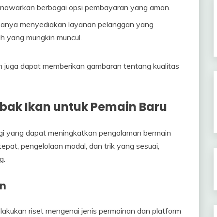
 menawarkan berbagai opsi pembayaran yang aman.
iasanya menyediakan layanan pelanggan yang
ah yang mungkin muncul.
in juga dapat memberikan gambaran tentang kualitas
mbak Ikan untuk Pemain Baru
gi yang dapat meningkatkan pengalaman bermain
pat, pengelolaan modal, dan trik yang sesuai,
g.
in
akukan riset mengenai jenis permainan dan platform