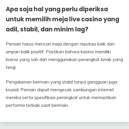
Apa saja hal yang perlu diperiksa
untuk memilih meja live casino yang
adil, stabil, dan minim lag?
Pemain harus mencari meja dengan reputasi baik dan
umpan balik positif. Pastikan bahwa kasino memiliki
lisensi yang sah dan menggunakan perangkat lunak yang
teruji.
Pengalaman bermain yang stabil tanpa gangguan juga
krusial. Pemain dapat mengecek sambungan internet
mereka serta spesifikasi perangkat untuk memastikan
performa terbaik saat bermain.