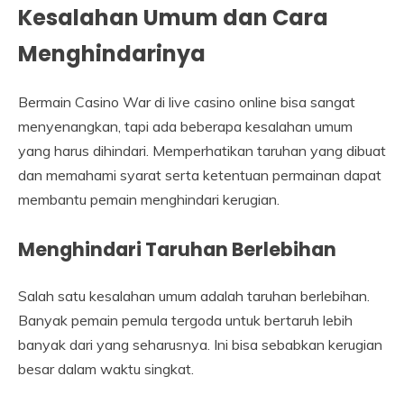
Kesalahan Umum dan Cara
Menghindarinya
Bermain Casino War di live casino online bisa sangat
menyenangkan, tapi ada beberapa kesalahan umum
yang harus dihindari. Memperhatikan taruhan yang dibuat
dan memahami syarat serta ketentuan permainan dapat
membantu pemain menghindari kerugian.
Menghindari Taruhan Berlebihan
Salah satu kesalahan umum adalah taruhan berlebihan.
Banyak pemain pemula tergoda untuk bertaruh lebih
banyak dari yang seharusnya. Ini bisa sebabkan kerugian
besar dalam waktu singkat.