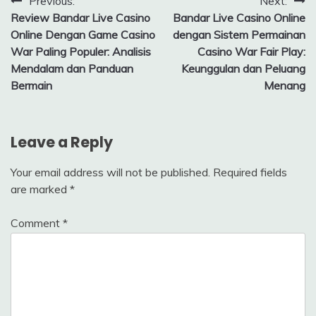
Post
Previous:
Next:
Review Bandar Live Casino
Bandar Live Casino Online
navigation
Online Dengan Game Casino
dengan Sistem Permainan
War Paling Populer: Analisis
Casino War Fair Play:
Mendalam dan Panduan
Keunggulan dan Peluang
Bermain
Menang
Leave a Reply
Your email address will not be published.
Required fields
are marked
*
Comment
*