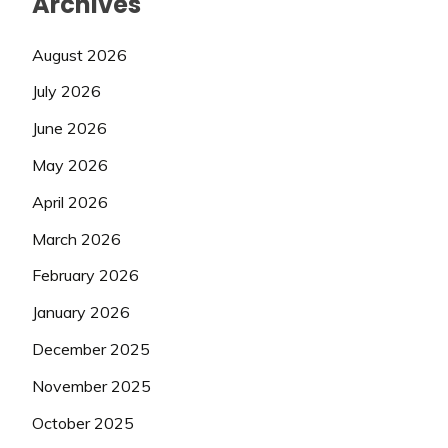
Archives
August 2026
July 2026
June 2026
May 2026
April 2026
March 2026
February 2026
January 2026
December 2025
November 2025
October 2025