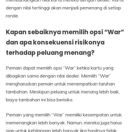
dengan nilai tertinggi akan menjadi pemenang di setiap
ronde.
Kapan sebaiknya memilih opsi “War”
dan apa konsekuensi risikonya
terhadap peluang menang?
Pemain dapat memilih opsi “War” ketika kartu yang
dibagikan sama dengan nilai dealer. Memilih “War”
mengharuskan pemain untuk menempatkan taruhan
tambahan. Meskipun peluang untuk menang lebih baik,
biaya tambahan ini bisa berisiko.
Pemain yang memilih “War” memiliki kesempatan untuk
memenangkan lebih banyak. Namun, mereka juga harus
siap untuk kehilangan lebih banyak jika hasilnya tidak