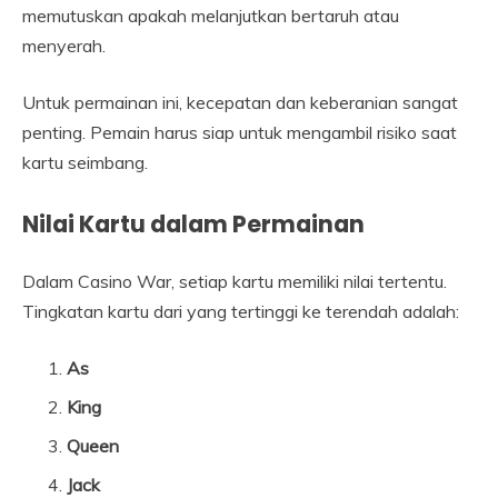
memutuskan apakah melanjutkan bertaruh atau
menyerah.
Untuk permainan ini, kecepatan dan keberanian sangat
penting. Pemain harus siap untuk mengambil risiko saat
kartu seimbang.
Nilai Kartu dalam Permainan
Dalam Casino War, setiap kartu memiliki nilai tertentu.
Tingkatan kartu dari yang tertinggi ke terendah adalah:
As
King
Queen
Jack