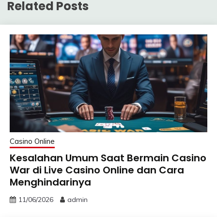
Related Posts
Casino Online
Kesalahan Umum Saat Bermain Casino
War di Live Casino Online dan Cara
Menghindarinya
11/06/2026
admin