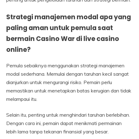
Strategi manajemen modal apa yang
paling aman untuk pemula saat
bermain Casino War di live casino
online?
Pemula sebaiknya menggunakan strategi manajemen
modal sederhana. Memulai dengan taruhan kecil sangat
dianjurkan untuk mengurangi risiko. Pemain perlu
memastikan untuk menetapkan batas kerugian dan tidak
melampaui itu.
Selain itu, penting untuk menghindari taruhan berlebihan.
Dengan cara ini, pemain dapat menikmati permainan
lebih lama tanpa tekanan finansial yang besar.