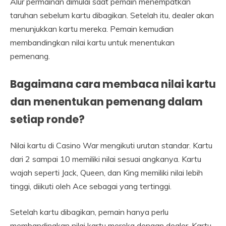
Alur permainan dimulai saat pemain menempatkan
taruhan sebelum kartu dibagikan. Setelah itu, dealer akan
menunjukkan kartu mereka. Pemain kemudian
membandingkan nilai kartu untuk menentukan
pemenang.
Bagaimana cara membaca nilai kartu
dan menentukan pemenang dalam
setiap ronde?
Nilai kartu di Casino War mengikuti urutan standar. Kartu
dari 2 sampai 10 memiliki nilai sesuai angkanya. Kartu
wajah seperti Jack, Queen, dan King memiliki nilai lebih
tinggi, diikuti oleh Ace sebagai yang tertinggi.
Setelah kartu dibagikan, pemain hanya perlu
membandingkan nilai kartu mereka dengan dealer. Kartu