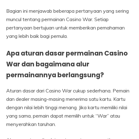
Bagian ini menjawab beberapa pertanyaan yang sering
muncul tentang permainan Casino War. Setiap
pertanyaan bertujuan untuk memberikan pemahaman
yang lebih baik bagi pemula.
Apa aturan dasar permainan Casino
War dan bagaimana alur
permainannya berlangsung?
Aturan dasar dari Casino War cukup sederhana. Pemain
dan dealer masing-masing menerima satu kartu. Kartu
dengan nilai lebih tinggi menang. Jika kartu memiliki nilai
yang sama, pemain dapat memilih untuk “War” atau
menyerahkan taruhan.