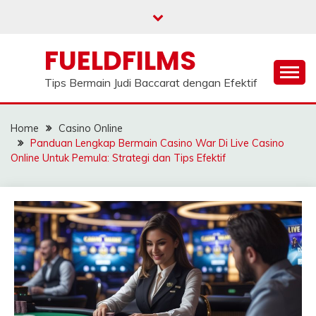
Skip
to
content
FUELDFILMS
Tips Bermain Judi Baccarat dengan Efektif
Home
Casino Online
Panduan Lengkap Bermain Casino War Di Live Casino
Online Untuk Pemula: Strategi dan Tips Efektif