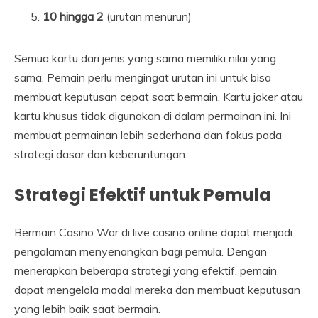
10 hingga 2
(urutan menurun)
Semua kartu dari jenis yang sama memiliki nilai yang
sama. Pemain perlu mengingat urutan ini untuk bisa
membuat keputusan cepat saat bermain. Kartu joker atau
kartu khusus tidak digunakan di dalam permainan ini. Ini
membuat permainan lebih sederhana dan fokus pada
strategi dasar dan keberuntungan.
Strategi Efektif untuk Pemula
Bermain Casino War di live casino online dapat menjadi
pengalaman menyenangkan bagi pemula. Dengan
menerapkan beberapa strategi yang efektif, pemain
dapat mengelola modal mereka dan membuat keputusan
yang lebih baik saat bermain.