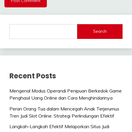
Search
Recent Posts
Mengenal Modus Operandi Penipuan Berkedok Game
Penghasil Uang Online dan Cara Menghindarinya
Peran Orang Tua dalam Mencegah Anak Terjerumus
Tren Judi Slot Online: Strategi Perlindungan Efektif
Langkah-Langkah Efektif Melaporkan Situs Judi