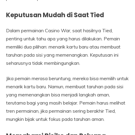
Keputusan Mudah di Saat Tied
Dalam permainan Casino War, saat hasilnya Tied,
penting untuk tahu apa yang harus dilakukan. Pemain
memiliki dua pilihan: menarik kartu baru atau membuat
taruhan pada sisi yang memenangkan. Keputusan ini
seharusnya tidak membingungkan.
Jika pemain merasa beruntung, mereka bisa memilih untuk
menarik kartu baru. Namun, membuat taruhan pada sisi
yang memenangkan bisa menjadi langkah aman,
terutama bagi yang masih belajar. Pemain harus melihat
tren permainan, jika permainan sering berakhir Tied,
mungkin bijak untuk fokus pada taruhan aman.