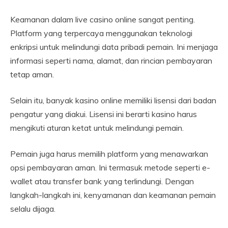
Keamanan dalam live casino online sangat penting.
Platform yang terpercaya menggunakan teknologi
enkripsi untuk melindungi data pribadi pemain. Ini menjaga
informasi seperti nama, alamat, dan rincian pembayaran
tetap aman.
Selain itu, banyak kasino online memiliki lisensi dari badan
pengatur yang diakui. Lisensi ini berarti kasino harus
mengikuti aturan ketat untuk melindungi pemain.
Pemain juga harus memilih platform yang menawarkan
opsi pembayaran aman. Ini termasuk metode seperti e-
wallet atau transfer bank yang terlindungi. Dengan
langkah-langkah ini, kenyamanan dan keamanan pemain
selalu dijaga.