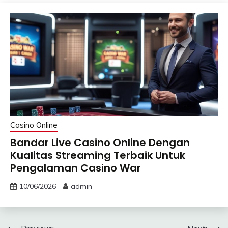
Casino Online
Bandar Live Casino Online Dengan
Kualitas Streaming Terbaik Untuk
Pengalaman Casino War
10/06/2026
admin