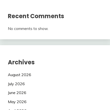
Recent Comments
No comments to show.
Archives
August 2026
July 2026
June 2026
May 2026