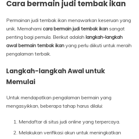
Cara bermain judi tembak ikan
Permainan judi tembak ikan menawarkan keseruan yang
unik. Memahami
cara bermain judi tembak ikan
sangat
penting bagi pemula. Berikut adalah
langkah-langkah
awal bermain tembak ikan
yang perlu diikuti untuk meraih
pengalaman terbaik.
Langkah-langkah Awal untuk
Memulai
Untuk mendapatkan pengalaman bermain yang
mengasyikkan, beberapa tahap harus dilalui:
Mendaftar di situs judi online yang terpercaya.
Melakukan verifikasi akun untuk meningkatkan