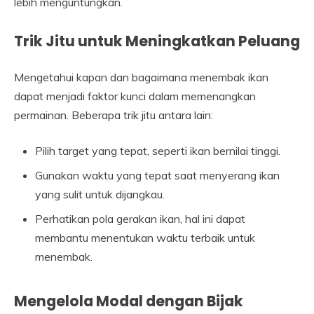
lebih menguntungkan.
Trik Jitu untuk Meningkatkan Peluang
Mengetahui kapan dan bagaimana menembak ikan
dapat menjadi faktor kunci dalam memenangkan
permainan. Beberapa trik jitu antara lain:
Pilih target yang tepat, seperti ikan bernilai tinggi.
Gunakan waktu yang tepat saat menyerang ikan
yang sulit untuk dijangkau.
Perhatikan pola gerakan ikan, hal ini dapat
membantu menentukan waktu terbaik untuk
menembak.
Mengelola Modal dengan Bijak