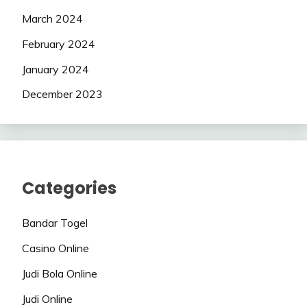
March 2024
February 2024
January 2024
December 2023
Categories
Bandar Togel
Casino Online
Judi Bola Online
Judi Online