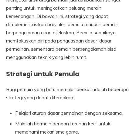
penting untuk meningkatkan peluang meraih
kemenangan. Di bawah ini, strategi yang dapat
diimplementasikan baik oleh pemula maupun pemain
berpengalaman akan dijelaskan. Pemula sebaiknya
memfokuskan diri pada penguasaan dasar-dasar
permainan, sementara pemain berpengalaman bisa
menggunakan teknik yang lebih rumit.
Strategi untuk Pemula
Bagi pemain yang baru memulai, berikut adalah beberapa
strategi yang dapat diterapkan:
Pelajari aturan dasar permainan dengan seksama.
Mulailah bermain dengan taruhan kecil untuk
memahami mekanisme game.