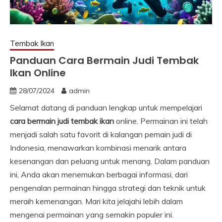
Tembak Ikan
Panduan Cara Bermain Judi Tembak
Ikan Online
28/07/2024
admin
Selamat datang di panduan lengkap untuk mempelajari
cara bermain judi tembak ikan
online. Permainan ini telah
menjadi salah satu favorit di kalangan pemain judi di
Indonesia, menawarkan kombinasi menarik antara
kesenangan dan peluang untuk menang. Dalam panduan
ini, Anda akan menemukan berbagai informasi, dari
pengenalan permainan hingga strategi dan teknik untuk
meraih kemenangan. Mari kita jelajahi lebih dalam
mengenai permainan yang semakin populer ini.