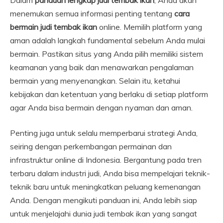
menemukan semua informasi penting tentang
cara
bermain judi tembak ikan
online. Memilih platform yang
aman adalah langkah fundamental sebelum Anda mulai
bermain. Pastikan situs yang Anda pilih memiliki sistem
keamanan yang baik dan menawarkan pengalaman
bermain yang menyenangkan. Selain itu, ketahui
kebijakan dan ketentuan yang berlaku di setiap platform
agar Anda bisa bermain dengan nyaman dan aman.
Penting juga untuk selalu memperbarui strategi Anda,
seiring dengan perkembangan permainan dan
infrastruktur online di Indonesia. Bergantung pada tren
terbaru dalam industri judi, Anda bisa mempelajari teknik-
teknik baru untuk meningkatkan peluang kemenangan
Anda. Dengan mengikuti panduan ini, Anda lebih siap
untuk menjelajahi dunia judi tembak ikan yang sangat