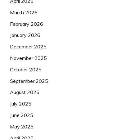
April 2026
March 2026
February 2026
January 2026
December 2025
November 2025
October 2025
September 2025
August 2025
July 2025
June 2025
May 2025
April 2025