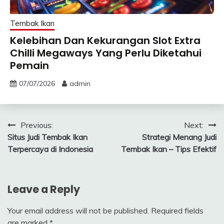
Tembak Ikan
Kelebihan Dan Kekurangan Slot Extra
Chilli Megaways Yang Perlu Diketahui
Pemain
07/07/2026
admin
Post
Previous:
Next:
Situs Judi Tembak Ikan
Strategi Menang Judi
navigation
Terpercaya di Indonesia
Tembak Ikan – Tips Efektif
Leave a Reply
Your email address will not be published.
Required fields
are marked
*