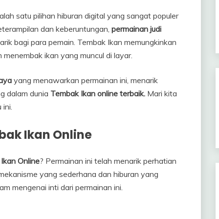
alah satu pilihan hiburan digital yang sangat populer
eterampilan dan keberuntungan,
permainan judi
rik bagi para pemain. Tembak Ikan memungkinkan
 menembak ikan yang muncul di layar.
caya
yang menawarkan permainan ini, menarik
ng dalam dunia
Tembak Ikan online terbaik.
Mari kita
ini.
ak Ikan Online
Ikan Online
? Permainan ini telah menarik perhatian
n mekanisme yang sederhana dan hiburan yang
m mengenai inti dari permainan ini.