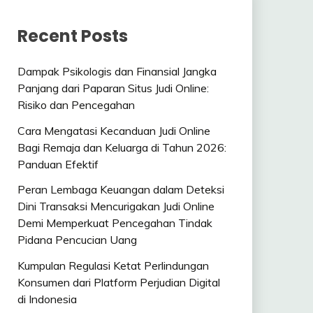
Recent Posts
Dampak Psikologis dan Finansial Jangka
Panjang dari Paparan Situs Judi Online:
Risiko dan Pencegahan
Cara Mengatasi Kecanduan Judi Online
Bagi Remaja dan Keluarga di Tahun 2026:
Panduan Efektif
Peran Lembaga Keuangan dalam Deteksi
Dini Transaksi Mencurigakan Judi Online
Demi Memperkuat Pencegahan Tindak
Pidana Pencucian Uang
Kumpulan Regulasi Ketat Perlindungan
Konsumen dari Platform Perjudian Digital
di Indonesia