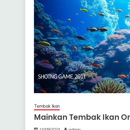
Tembak Ikan
Mainkan Tembak Ikan Onl
14/09/2024
admin