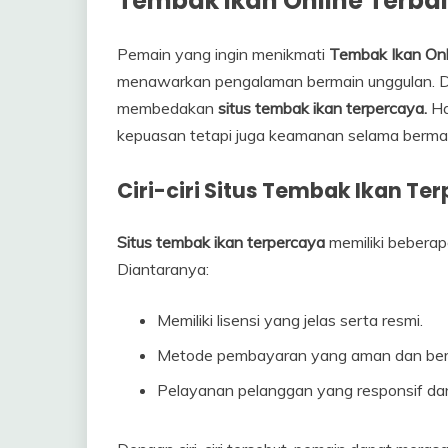
Tembak Ikan Online Terba
Pemain yang ingin menikmati
Tembak Ikan Onl
menawarkan pengalaman bermain unggulan. Di ba
membedakan
situs tembak ikan terpercaya.
Ha
kepuasan tetapi juga keamanan selama bermai
Ciri-ciri Situs Tembak Ikan Te
Situs tembak ikan terpercaya
memiliki beberap
Diantaranya:
Memiliki lisensi yang jelas serta resmi.
Metode pembayaran yang aman dan berv
Pelayanan pelanggan yang responsif da