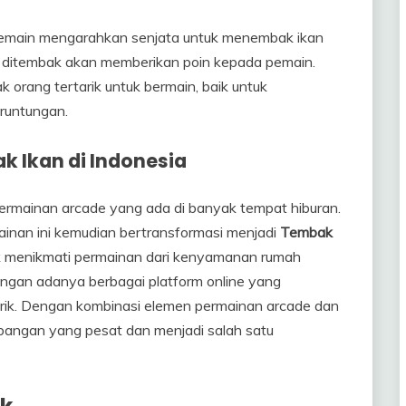
emain mengarahkan senjata untuk menembak ikan
sil ditembak akan memberikan poin kepada pemain.
orang tertarik untuk bermain, baik untuk
runtungan.
k Ikan di Indonesia
 permainan arcade yang ada di banyak tempat hiburan.
ainan ini kemudian bertransformasi menjadi
Tembak
k menikmati permainan dari kenyamanan rumah
ngan adanya berbagai platform online yang
k. Dengan kombinasi elemen permainan arcade dan
mbangan yang pesat dan menjadi salah satu