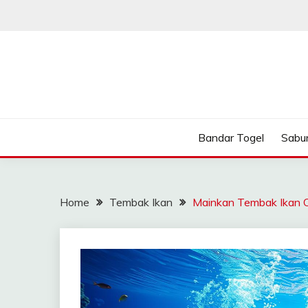
Skip
to
content
Bandar Togel
Sabu
Home
Tembak Ikan
Mainkan Tembak Ikan On