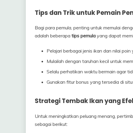
Tips dan Trik untuk Pemain Pe
Bagi para pemula, penting untuk memulai den
adalah beberapa
tips pemula
yang dapat mem
Pelajari berbagai jenis ikan dan nilai poin
Mulailah dengan taruhan kecil untuk m
Selalu perhatikan waktu bermain agar tid
Gunakan fitur bonus yang tersedia di si
Strategi Tembak Ikan yang Efek
Untuk meningkatkan peluang menang, pertimba
sebagai berikut: