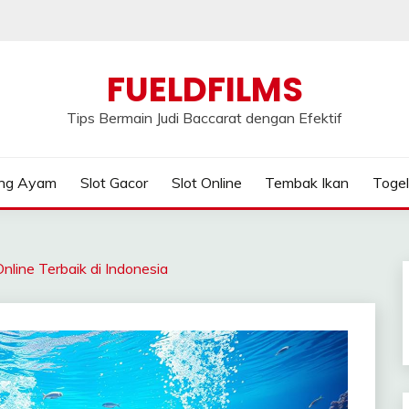
FUELDFILMS
Tips Bermain Judi Baccarat dengan Efektif
ng Ayam
Slot Gacor
Slot Online
Tembak Ikan
Togel
line Terbaik di Indonesia