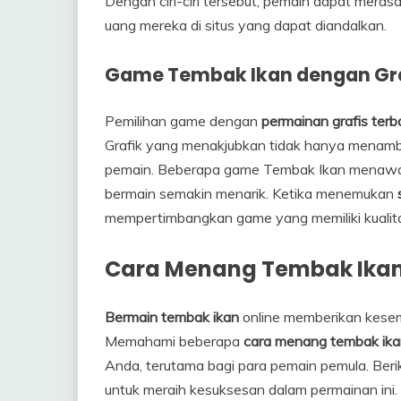
Dengan ciri-ciri tersebut, pemain dapat mera
uang mereka di situs yang dapat diandalkan.
Game Tembak Ikan dengan Gra
Pemilihan game dengan
permainan grafis terb
Grafik yang menakjubkan tidak hanya menamb
pemain. Beberapa game Tembak Ikan menawark
bermain semakin menarik. Ketika menemukan
mempertimbangkan game yang memiliki kualitas
Cara Menang Tembak Ikan
Bermain tembak ikan
online memberikan kese
Memahami beberapa
cara menang tembak ika
Anda, terutama bagi para pemain pemula. Beri
untuk meraih kesuksesan dalam permainan ini.