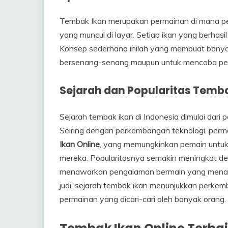
Tembak Ikan merupakan permainan di mana p
yang muncul di layar. Setiap ikan yang berha
Konsep sederhana inilah yang membuat banyak 
bersenang-senang maupun untuk mencoba pe
Sejarah dan Popularitas Temba
Sejarah tembak ikan di Indonesia dimulai dari
Seiring dengan perkembangan teknologi, perm
Ikan Online
, yang memungkinkan pemain untu
mereka. Popularitasnya semakin meningkat de
menawarkan pengalaman bermain yang menari
judi, sejarah tembak ikan menunjukkan perke
permainan yang dicari-cari oleh banyak orang.