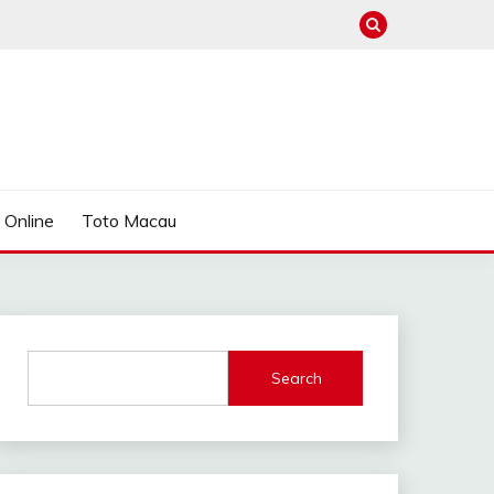
 Online
Toto Macau
Search