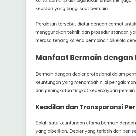
kartu, dan chip asli digunakan untuk menjaga 
keaslian yang tinggi saat bermain.
Peralatan tersebut diatur dengan cermat untu
menggunakan teknik dan prosedur standar, yang
merasa tenang karena permainan dikelola deng
Manfaat Bermain dengan D
Bermain dengan dealer profesional dalam pe
keuntungan yang menambah nilai pengalaman. D
dan peningkatan tingkat kepercayaan pemain, s
Keadilan dan Transparansi Pe
Salah satu keuntungan utama bermain dengan d
yang diberikan. Dealer yang terlatih dan berl