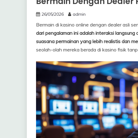
Bermain Dengan Dealer P
26/05/2026
admin
Bermain di kasino online dengan dealer asli s
dari pengalaman ini adalah interaksi langsung
suasana permainan yang lebih realistis dan m
seolah-olah mereka berada di kasino fisik tan