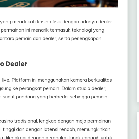
ang mendekati kasino fisik dengan adanya dealer
permainan ini menarik termasuk teknologi yang
e antara pemain dan dealer, serta perlengkapan
o Dealer
o live. Platform ini menggunakan kamera berkualitas
gsung ke perangkat pemain. Dalam studio dealer,
 sudut pandang yang berbeda, sehingga pemain
kasino tradisional, lengkap dengan meja permainan
si tinggi dan dengan latensi rendah, memungkinkan
ga dilengkapi dengan perangkat lunak canggih untuk