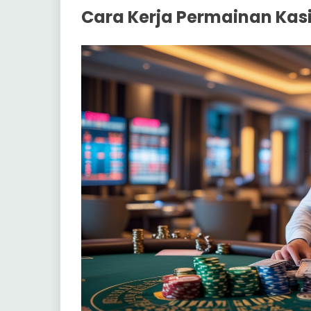
Cara Kerja Permainan Kasi