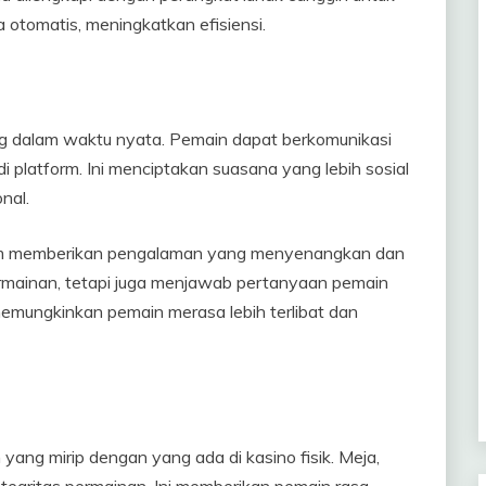
 otomatis, meningkatkan efisiensi.
ng dalam waktu nyata. Pemain dapat berkomunikasi
di platform. Ini menciptakan suasana yang lebih sosial
nal.
lam memberikan pengalaman yang menyenangkan dan
ermainan, tetapi juga menjawab pertanyaan pemain
 memungkinkan pemain merasa lebih terlibat dan
ang mirip dengan yang ada di kasino fisik. Meja,