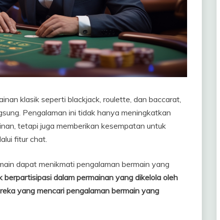
nan klasik seperti blackjack, roulette, dan baccarat,
ngsung. Pengalaman ini tidak hanya meningkatkan
nan, tetapi juga memberikan kesempatan untuk
ui fitur chat.
emain dapat menikmati pengalaman bermain yang
berpartisipasi dalam permainan yang dikelola oleh
 mereka yang mencari pengalaman bermain yang