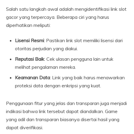
Salah satu langkah awal adalah mengidentifikasi link slot
gacor yang terpercaya. Beberapa ciri yang harus
diperhatikan meliputi:
Lisensi Resmi
: Pastikan link slot memiliki lisensi dari
otoritas perjudian yang diakui.
Reputasi Baik
: Cek ulasan pengguna lain untuk
melihat pengalaman mereka.
Keamanan Data
: Link yang baik harus menawarkan
proteksi data dengan enkripsi yang kuat.
Penggunaan fitur yang jelas dan transparan juga menjadi
indikasi bahwa link tersebut dapat diandalkan. Game
yang adil dan transparan biasanya disertai hasil yang
dapat diverifikasi.