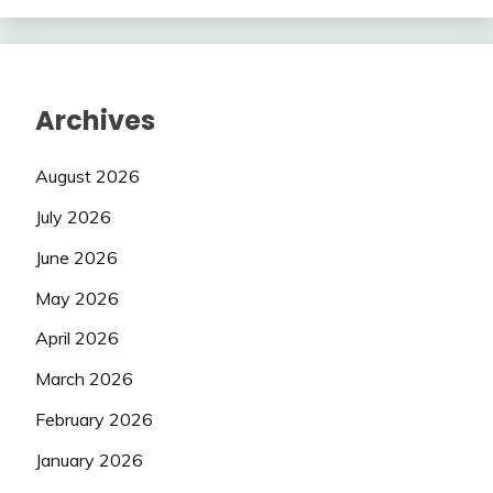
Archives
August 2026
July 2026
June 2026
May 2026
April 2026
March 2026
February 2026
January 2026