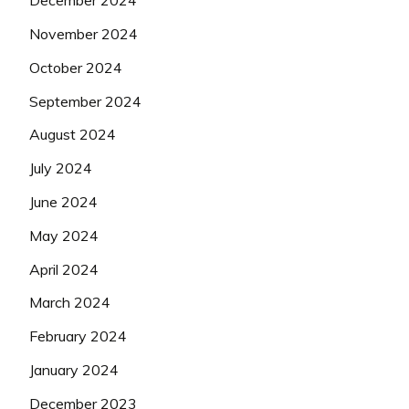
December 2024
November 2024
October 2024
September 2024
August 2024
July 2024
June 2024
May 2024
April 2024
March 2024
February 2024
January 2024
December 2023