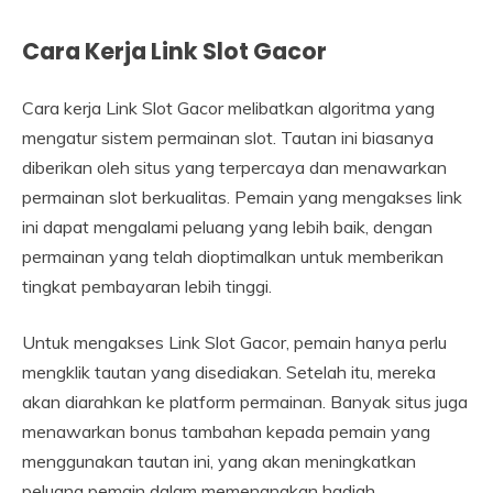
Cara Kerja Link Slot Gacor
Cara kerja Link Slot Gacor melibatkan algoritma yang
mengatur sistem permainan slot. Tautan ini biasanya
diberikan oleh situs yang terpercaya dan menawarkan
permainan slot berkualitas. Pemain yang mengakses link
ini dapat mengalami peluang yang lebih baik, dengan
permainan yang telah dioptimalkan untuk memberikan
tingkat pembayaran lebih tinggi.
Untuk mengakses Link Slot Gacor, pemain hanya perlu
mengklik tautan yang disediakan. Setelah itu, mereka
akan diarahkan ke platform permainan. Banyak situs juga
menawarkan bonus tambahan kepada pemain yang
menggunakan tautan ini, yang akan meningkatkan
peluang pemain dalam memenangkan hadiah.