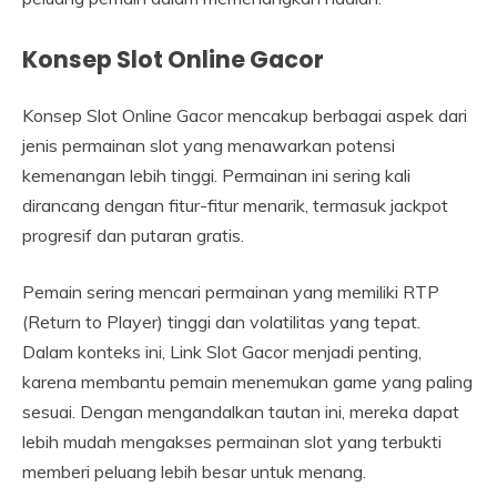
Konsep Slot Online Gacor
Konsep Slot Online Gacor mencakup berbagai aspek dari
jenis permainan slot yang menawarkan potensi
kemenangan lebih tinggi. Permainan ini sering kali
dirancang dengan fitur-fitur menarik, termasuk jackpot
progresif dan putaran gratis.
Pemain sering mencari permainan yang memiliki RTP
(Return to Player) tinggi dan volatilitas yang tepat.
Dalam konteks ini, Link Slot Gacor menjadi penting,
karena membantu pemain menemukan game yang paling
sesuai. Dengan mengandalkan tautan ini, mereka dapat
lebih mudah mengakses permainan slot yang terbukti
memberi peluang lebih besar untuk menang.