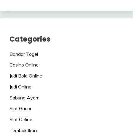
Categories
Bandar Togel
Casino Online
Judi Bola Online
Judi Online
Sabung Ayam
Slot Gacor
Slot Online
Tembak Ikan