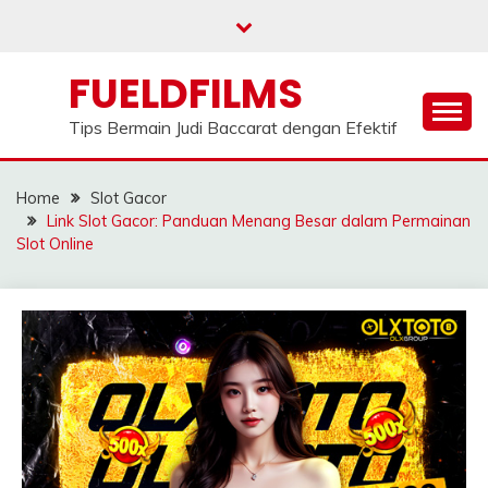
Skip
to
content
FUELDFILMS
Tips Bermain Judi Baccarat dengan Efektif
Home
Slot Gacor
Link Slot Gacor: Panduan Menang Besar dalam Permainan
Slot Online