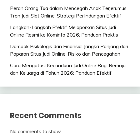
Peran Orang Tua dalam Mencegah Anak Terjerumus
Tren Judi Slot Online: Strategi Perlindungan Efektif
Langkah-Langkah Efektif Melaporkan Situs Judi
Online Resmi ke Kominfo 2026: Panduan Praktis
Dampak Psikologis dan Finansial Jangka Panjang dari
Paparan Situs Judi Online: Risiko dan Pencegahan
Cara Mengatasi Kecanduan Judi Online Bagi Remaja
dan Keluarga di Tahun 2026: Panduan Efektif
Recent Comments
No comments to show.