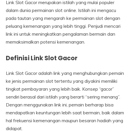
Link Slot Gacor merupakan istilah yang mulai populer
dalam dunia permainan slot online. Istilah ini mengacu
pada tautan yang mengarah ke permainan slot dengan
peluang kemenangan yang lebih tinggi. Penjudi mencari
link ini untuk meningkatkan pengalaman bermain dan
memaksimalkan potensi kemenangan.
Definisi Link Slot Gacor
Link Slot Gacor adalah link yang menghubungkan pemain
ke jenis permainan slot tertentu yang diyakini memiliki
tingkat pembayaran yang lebih baik. Konsep “gacor”
sendiri berasal dari istilah yang berarti “sering menang”.
Dengan menggunakan link ini, pemain berharap bisa
mendapatkan keuntungan lebih saat bermain, baik dalam
hal frekuensi kemenangan maupun besaran hadiah yang
didapat.