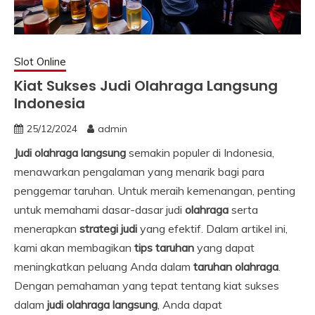
Slot Online
Kiat Sukses Judi Olahraga Langsung
Indonesia
25/12/2024
admin
Judi olahraga langsung
semakin populer di Indonesia,
menawarkan pengalaman yang menarik bagi para
penggemar taruhan. Untuk meraih kemenangan, penting
untuk memahami dasar-dasar judi
olahraga
serta
menerapkan
strategi judi
yang efektif. Dalam artikel ini,
kami akan membagikan
tips taruhan
yang dapat
meningkatkan peluang Anda dalam
taruhan olahraga
.
Dengan pemahaman yang tepat tentang kiat sukses
dalam
judi olahraga langsung
, Anda dapat