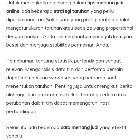
Untuk meningkatkan peluang dalam
tips menang judi
online
, ada beberapa
strategi taruhan
yang perlu
dipertimbangkan. Salah satu yang paling penting adalah
mengatur ukuran taruhan atau bet size yang proporsional
dengan bankroll Anda. Ini membantu mencegah kerugian
besar dan menjaga stabilitas permainan Anda.
Pemahaman tentang statistik pertandingan sangat
relevan. Menganalisis data tim dan performa pemain
dapat memberikan wawasan yang berharga saat
menentukan taruhan. Penting juga untuk mengikuti berita
olahraga, karena informasi terkini tentang cedera atau
perubahan dalam tim dapat memengaruhi hasil
pertandingan.
Selain itu, ada beberapa
cara menang judi
yang efektif,
seperti: