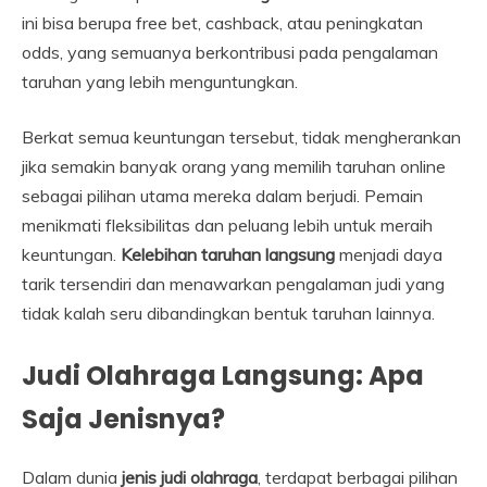
ini bisa berupa free bet, cashback, atau peningkatan
odds, yang semuanya berkontribusi pada pengalaman
taruhan yang lebih menguntungkan.
Berkat semua keuntungan tersebut, tidak mengherankan
jika semakin banyak orang yang memilih taruhan online
sebagai pilihan utama mereka dalam berjudi. Pemain
menikmati fleksibilitas dan peluang lebih untuk meraih
keuntungan.
Kelebihan taruhan langsung
menjadi daya
tarik tersendiri dan menawarkan pengalaman judi yang
tidak kalah seru dibandingkan bentuk taruhan lainnya.
Judi Olahraga Langsung: Apa
Saja Jenisnya?
Dalam dunia
jenis judi olahraga
, terdapat berbagai pilihan