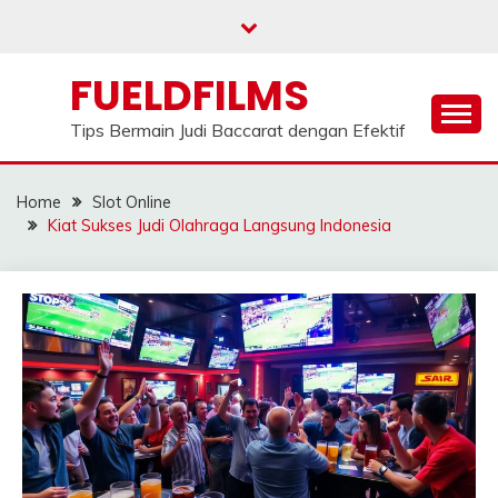
Skip
to
content
FUELDFILMS
Tips Bermain Judi Baccarat dengan Efektif
Home
Slot Online
Kiat Sukses Judi Olahraga Langsung Indonesia