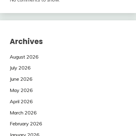
Archives
August 2026
July 2026
June 2026
May 2026
April 2026
March 2026
February 2026
January 2026