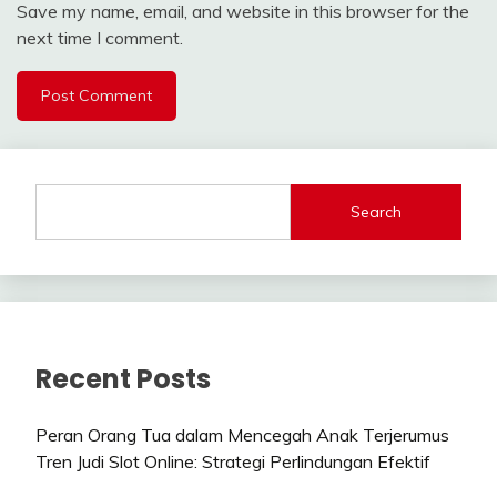
Save my name, email, and website in this browser for the
next time I comment.
Search
Recent Posts
Peran Orang Tua dalam Mencegah Anak Terjerumus
Tren Judi Slot Online: Strategi Perlindungan Efektif