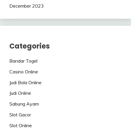
December 2023
Categories
Bandar Togel
Casino Online
Judi Bola Online
Judi Online
Sabung Ayam
Slot Gacor
Slot Online