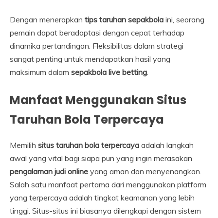
Dengan menerapkan
tips taruhan sepakbola
ini, seorang
pemain dapat beradaptasi dengan cepat terhadap
dinamika pertandingan. Fleksibilitas dalam strategi
sangat penting untuk mendapatkan hasil yang
maksimum dalam
sepakbola live betting
.
Manfaat Menggunakan Situs
Taruhan Bola Terpercaya
Memilih
situs taruhan bola terpercaya
adalah langkah
awal yang vital bagi siapa pun yang ingin merasakan
pengalaman judi online
yang aman dan menyenangkan.
Salah satu manfaat pertama dari menggunakan platform
yang terpercaya adalah tingkat keamanan yang lebih
tinggi. Situs-situs ini biasanya dilengkapi dengan sistem