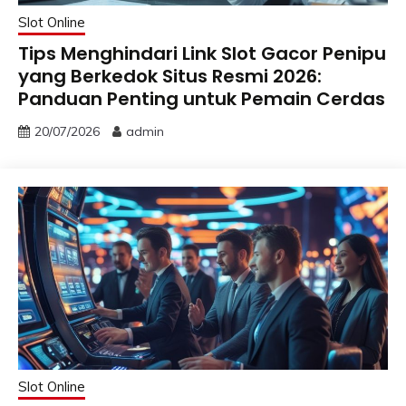
Slot Online
Tips Menghindari Link Slot Gacor Penipu
yang Berkedok Situs Resmi 2026:
Panduan Penting untuk Pemain Cerdas
20/07/2026
admin
Slot Online