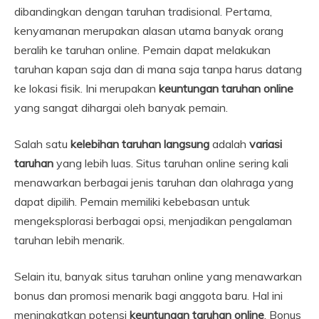
dibandingkan dengan taruhan tradisional. Pertama,
kenyamanan merupakan alasan utama banyak orang
beralih ke taruhan online. Pemain dapat melakukan
taruhan kapan saja dan di mana saja tanpa harus datang
ke lokasi fisik. Ini merupakan
keuntungan taruhan online
yang sangat dihargai oleh banyak pemain.
Salah satu
kelebihan taruhan langsung
adalah
variasi
taruhan
yang lebih luas. Situs taruhan online sering kali
menawarkan berbagai jenis taruhan dan olahraga yang
dapat dipilih. Pemain memiliki kebebasan untuk
mengeksplorasi berbagai opsi, menjadikan pengalaman
taruhan lebih menarik.
Selain itu, banyak situs taruhan online yang menawarkan
bonus dan promosi menarik bagi anggota baru. Hal ini
meningkatkan potensi
keuntungan taruhan online
. Bonus