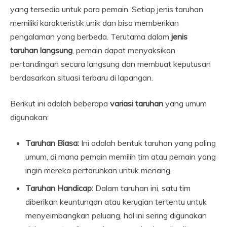
yang tersedia untuk para pemain. Setiap jenis taruhan
memiliki karakteristik unik dan bisa memberikan
pengalaman yang berbeda. Terutama dalam
jenis
taruhan langsung
, pemain dapat menyaksikan
pertandingan secara langsung dan membuat keputusan
berdasarkan situasi terbaru di lapangan.
Berikut ini adalah beberapa
variasi taruhan
yang umum
digunakan:
Taruhan Biasa:
Ini adalah bentuk taruhan yang paling
umum, di mana pemain memilih tim atau pemain yang
ingin mereka pertaruhkan untuk menang.
Taruhan Handicap:
Dalam taruhan ini, satu tim
diberikan keuntungan atau kerugian tertentu untuk
menyeimbangkan peluang, hal ini sering digunakan