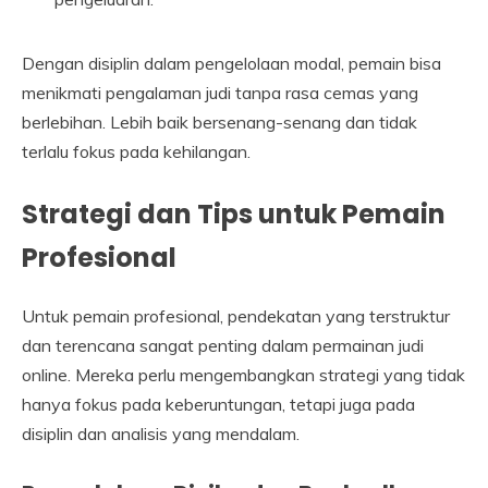
Dengan disiplin dalam pengelolaan modal, pemain bisa
menikmati pengalaman judi tanpa rasa cemas yang
berlebihan. Lebih baik bersenang-senang dan tidak
terlalu fokus pada kehilangan.
Strategi dan Tips untuk Pemain
Profesional
Untuk pemain profesional, pendekatan yang terstruktur
dan terencana sangat penting dalam permainan judi
online. Mereka perlu mengembangkan strategi yang tidak
hanya fokus pada keberuntungan, tetapi juga pada
disiplin dan analisis yang mendalam.