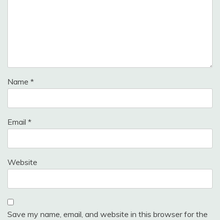
Name
*
Email
*
Website
Save my name, email, and website in this browser for the