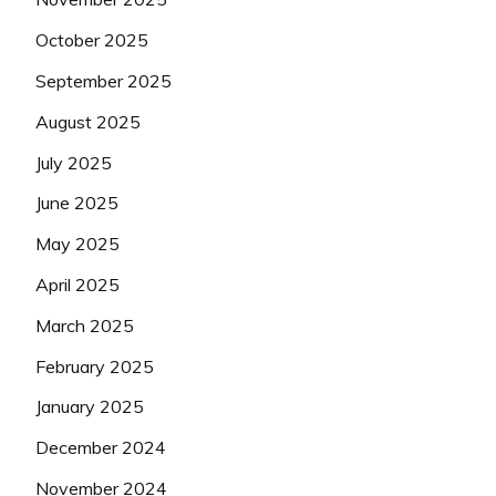
October 2025
September 2025
August 2025
July 2025
June 2025
May 2025
April 2025
March 2025
February 2025
January 2025
December 2024
November 2024