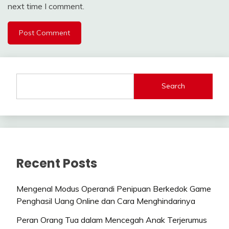
next time I comment.
Search
Recent Posts
Mengenal Modus Operandi Penipuan Berkedok Game
Penghasil Uang Online dan Cara Menghindarinya
Peran Orang Tua dalam Mencegah Anak Terjerumus