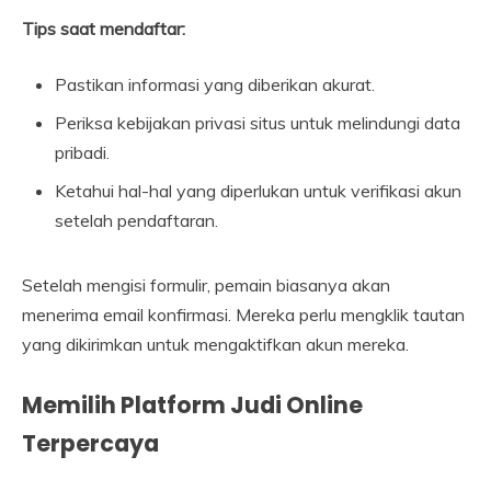
Tips saat mendaftar:
Pastikan informasi yang diberikan akurat.
Periksa kebijakan privasi situs untuk melindungi data
pribadi.
Ketahui hal-hal yang diperlukan untuk verifikasi akun
setelah pendaftaran.
Setelah mengisi formulir, pemain biasanya akan
menerima email konfirmasi. Mereka perlu mengklik tautan
yang dikirimkan untuk mengaktifkan akun mereka.
Memilih Platform Judi Online
Terpercaya