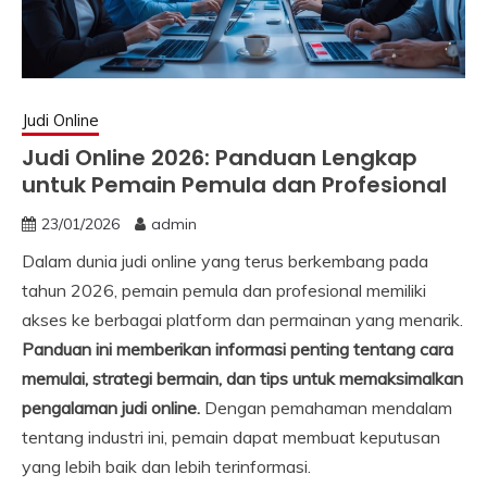
Judi Online
Judi Online 2026: Panduan Lengkap
untuk Pemain Pemula dan Profesional
23/01/2026
admin
Dalam dunia judi online yang terus berkembang pada
tahun 2026, pemain pemula dan profesional memiliki
akses ke berbagai platform dan permainan yang menarik.
Panduan ini memberikan informasi penting tentang cara
memulai, strategi bermain, dan tips untuk memaksimalkan
pengalaman judi online.
Dengan pemahaman mendalam
tentang industri ini, pemain dapat membuat keputusan
yang lebih baik dan lebih terinformasi.