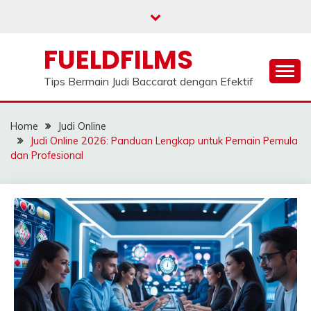
Skip
to
content
FUELDFILMS
Tips Bermain Judi Baccarat dengan Efektif
Home
Judi Online
Judi Online 2026: Panduan Lengkap untuk Pemain Pemula
dan Profesional