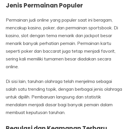
Jenis Permainan Populer
Permainan judi online yang populer saat ini beragam,
mencakup kasino, poker, dan permainan sportsbook. Di
kasino, slot dengan tema menarik dan jackpot besar
menarik banyak perhatian pemain. Permainan kartu
seperti poker dan baccarat juga tetap menjadi favorit,
sering kali memiliki turnamen besar diadakan secara
online.
Di sisi lain, taruhan olahraga telah menjelma sebagai
salah satu trending topik, dengan berbagai jenis olahraga
untuk dipilih. Pembaruan langsung dan statistik
mendalam menjadi dasar bagi banyak pemain dalam
membuat keputusan taruhan.
Regulasi dan Keamanan Terbaru