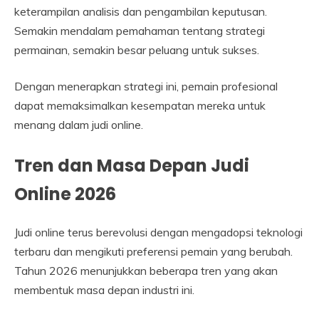
keterampilan analisis dan pengambilan keputusan.
Semakin mendalam pemahaman tentang strategi
permainan, semakin besar peluang untuk sukses.
Dengan menerapkan strategi ini, pemain profesional
dapat memaksimalkan kesempatan mereka untuk
menang dalam judi online.
Tren dan Masa Depan Judi
Online 2026
Judi online terus berevolusi dengan mengadopsi teknologi
terbaru dan mengikuti preferensi pemain yang berubah.
Tahun 2026 menunjukkan beberapa tren yang akan
membentuk masa depan industri ini.