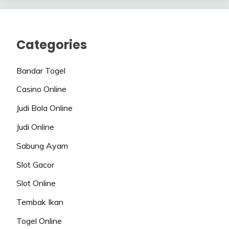
Categories
Bandar Togel
Casino Online
Judi Bola Online
Judi Online
Sabung Ayam
Slot Gacor
Slot Online
Tembak Ikan
Togel Online