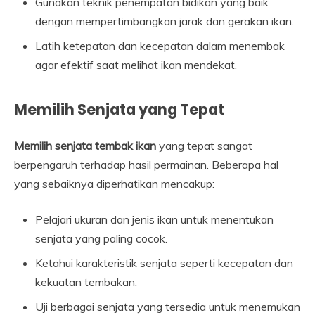
Gunakan teknik penempatan bidikan yang baik
dengan mempertimbangkan jarak dan gerakan ikan.
Latih ketepatan dan kecepatan dalam menembak
agar efektif saat melihat ikan mendekat.
Memilih Senjata yang Tepat
Memilih senjata tembak ikan
yang tepat sangat
berpengaruh terhadap hasil permainan. Beberapa hal
yang sebaiknya diperhatikan mencakup:
Pelajari ukuran dan jenis ikan untuk menentukan
senjata yang paling cocok.
Ketahui karakteristik senjata seperti kecepatan dan
kekuatan tembakan.
Uji berbagai senjata yang tersedia untuk menemukan