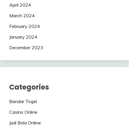
April 2024
March 2024
February 2024
January 2024
December 2023
Categories
Bandar Togel
Casino Online
Judi Bola Online