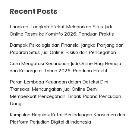
Recent Posts
Langkah-Langkah Efektif Melaporkan Situs Judi
Online Resmi ke Kominfo 2026: Panduan Praktis
Dampak Psikologis dan Finansial Jangka Panjang dari
Paparan Situs Judi Online: Risiko dan Pencegahan
Cara Mengatasi Kecanduan Judi Online Bagi Remaja
dan Keluarga di Tahun 2026: Panduan Efektif
Peran Lembaga Keuangan dalam Deteksi Dini
Transaksi Mencurigakan Judi Online Demi
Memperkuat Pencegahan Tindak Pidana Pencucian
Uang
Kumpulan Regulasi Ketat Perlindungan Konsumen dari
Platform Perjudian Digital di Indonesia