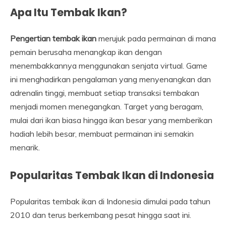
Apa Itu Tembak Ikan?
Pengertian tembak ikan
merujuk pada permainan di mana
pemain berusaha menangkap ikan dengan
menembakkannya menggunakan senjata virtual. Game
ini menghadirkan pengalaman yang menyenangkan dan
adrenalin tinggi, membuat setiap transaksi tembakan
menjadi momen menegangkan. Target yang beragam,
mulai dari ikan biasa hingga ikan besar yang memberikan
hadiah lebih besar, membuat permainan ini semakin
menarik.
Popularitas Tembak Ikan di Indonesia
Popularitas tembak ikan di Indonesia dimulai pada tahun
2010 dan terus berkembang pesat hingga saat ini.