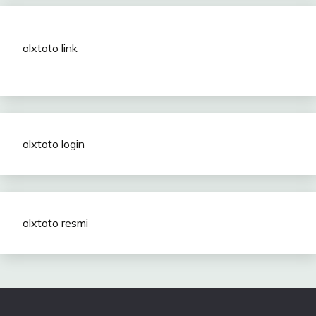
olxtoto link
olxtoto login
olxtoto resmi