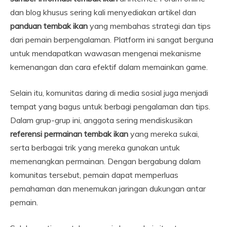
dan blog khusus sering kali menyediakan artikel dan
panduan tembak ikan
yang membahas strategi dan tips
dari pemain berpengalaman. Platform ini sangat berguna
untuk mendapatkan wawasan mengenai mekanisme
kemenangan dan cara efektif dalam memainkan game.
Selain itu, komunitas daring di media sosial juga menjadi
tempat yang bagus untuk berbagi pengalaman dan tips.
Dalam grup-grup ini, anggota sering mendiskusikan
referensi permainan tembak ikan
yang mereka sukai,
serta berbagai trik yang mereka gunakan untuk
memenangkan permainan. Dengan bergabung dalam
komunitas tersebut, pemain dapat memperluas
pemahaman dan menemukan jaringan dukungan antar
pemain.