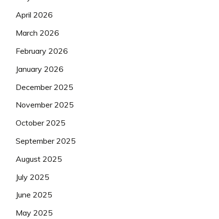
April 2026
March 2026
February 2026
January 2026
December 2025
November 2025
October 2025
September 2025
August 2025
July 2025
June 2025
May 2025