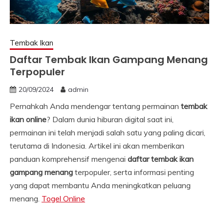
Tembak Ikan
Daftar Tembak Ikan Gampang Menang
Terpopuler
20/09/2024
admin
Pernahkah Anda mendengar tentang permainan
tembak
ikan online
? Dalam dunia hiburan digital saat ini,
permainan ini telah menjadi salah satu yang paling dicari,
terutama di Indonesia. Artikel ini akan memberikan
panduan komprehensif mengenai
daftar tembak ikan
gampang menang
terpopuler, serta informasi penting
yang dapat membantu Anda meningkatkan peluang
menang.
Togel Online