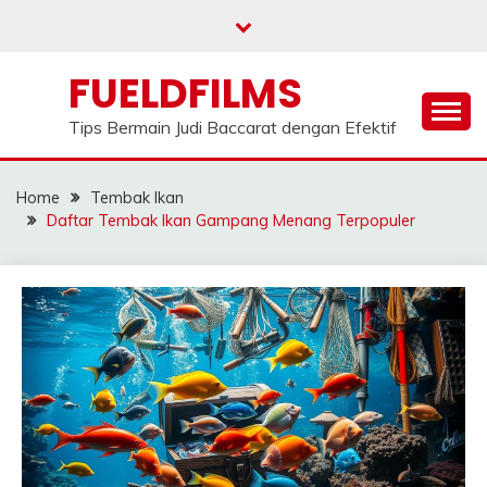
Skip
to
content
FUELDFILMS
Tips Bermain Judi Baccarat dengan Efektif
Home
Tembak Ikan
Daftar Tembak Ikan Gampang Menang Terpopuler