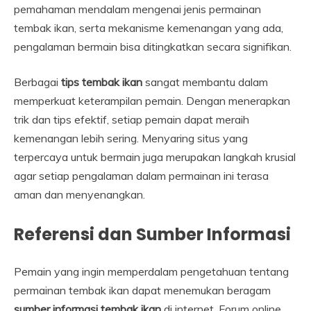
pemahaman mendalam mengenai jenis permainan
tembak ikan, serta mekanisme kemenangan yang ada,
pengalaman bermain bisa ditingkatkan secara signifikan.
Berbagai
tips tembak ikan
sangat membantu dalam
memperkuat keterampilan pemain. Dengan menerapkan
trik dan tips efektif, setiap pemain dapat meraih
kemenangan lebih sering. Menyaring situs yang
terpercaya untuk bermain juga merupakan langkah krusial
agar setiap pengalaman dalam permainan ini terasa
aman dan menyenangkan.
Referensi dan Sumber Informasi
Pemain yang ingin memperdalam pengetahuan tentang
permainan tembak ikan dapat menemukan beragam
sumber informasi tembak ikan
di internet. Forum online