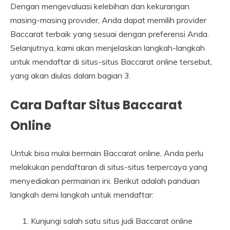
Dengan mengevaluasi kelebihan dan kekurangan
masing-masing provider, Anda dapat memilih provider
Baccarat terbaik yang sesuai dengan preferensi Anda.
Selanjutnya, kami akan menjelaskan langkah-langkah
untuk mendaftar di situs-situs Baccarat online tersebut,
yang akan diulas dalam bagian 3.
Cara Daftar Situs Baccarat
Online
Untuk bisa mulai bermain Baccarat online, Anda perlu
melakukan pendaftaran di situs-situs terpercaya yang
menyediakan permainan ini. Berikut adalah panduan
langkah demi langkah untuk mendaftar:
Kunjungi salah satu situs judi Baccarat online