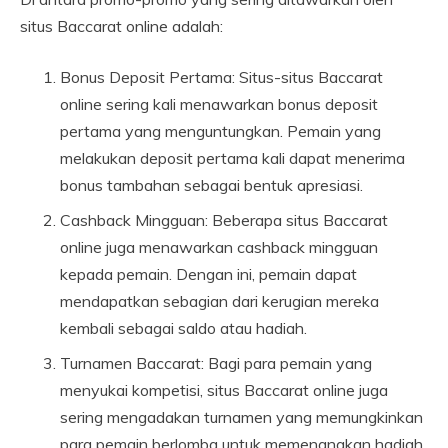
situs Baccarat online adalah:
Bonus Deposit Pertama: Situs-situs Baccarat
online sering kali menawarkan bonus deposit
pertama yang menguntungkan. Pemain yang
melakukan deposit pertama kali dapat menerima
bonus tambahan sebagai bentuk apresiasi.
Cashback Mingguan: Beberapa situs Baccarat
online juga menawarkan cashback mingguan
kepada pemain. Dengan ini, pemain dapat
mendapatkan sebagian dari kerugian mereka
kembali sebagai saldo atau hadiah.
Turnamen Baccarat: Bagi para pemain yang
menyukai kompetisi, situs Baccarat online juga
sering mengadakan turnamen yang memungkinkan
para pemain berlomba untuk memenangkan hadiah