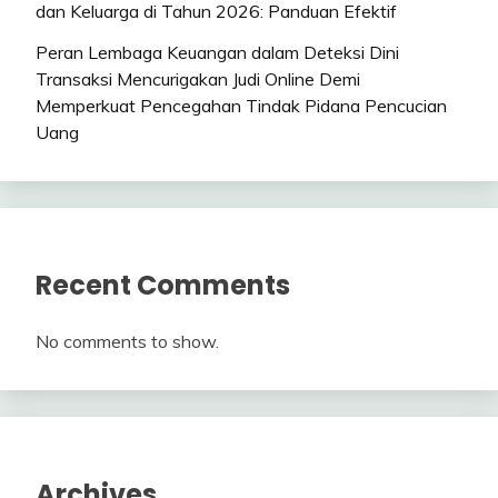
dan Keluarga di Tahun 2026: Panduan Efektif
Peran Lembaga Keuangan dalam Deteksi Dini
Transaksi Mencurigakan Judi Online Demi
Memperkuat Pencegahan Tindak Pidana Pencucian
Uang
Recent Comments
No comments to show.
Archives