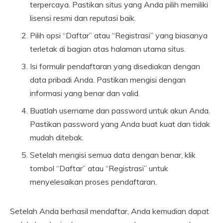
terpercaya. Pastikan situs yang Anda pilih memiliki
lisensi resmi dan reputasi baik.
Pilih opsi “Daftar” atau “Registrasi” yang biasanya
terletak di bagian atas halaman utama situs.
Isi formulir pendaftaran yang disediakan dengan
data pribadi Anda. Pastikan mengisi dengan
informasi yang benar dan valid.
Buatlah username dan password untuk akun Anda.
Pastikan password yang Anda buat kuat dan tidak
mudah ditebak.
Setelah mengisi semua data dengan benar, klik
tombol “Daftar” atau “Registrasi” untuk
menyelesaikan proses pendaftaran.
Setelah Anda berhasil mendaftar, Anda kemudian dapat