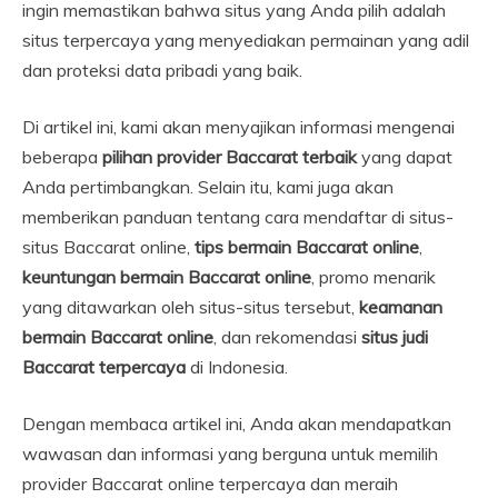
ingin memastikan bahwa situs yang Anda pilih adalah
situs terpercaya yang menyediakan permainan yang adil
dan proteksi data pribadi yang baik.
Di artikel ini, kami akan menyajikan informasi mengenai
beberapa
pilihan provider Baccarat terbaik
yang dapat
Anda pertimbangkan. Selain itu, kami juga akan
memberikan panduan tentang cara mendaftar di situs-
situs Baccarat online,
tips bermain Baccarat online
,
keuntungan bermain Baccarat online
, promo menarik
yang ditawarkan oleh situs-situs tersebut,
keamanan
bermain Baccarat online
, dan rekomendasi
situs judi
Baccarat terpercaya
di Indonesia.
Dengan membaca artikel ini, Anda akan mendapatkan
wawasan dan informasi yang berguna untuk memilih
provider Baccarat online terpercaya dan meraih