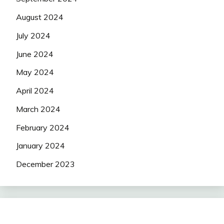
August 2024
July 2024
June 2024
May 2024
April 2024
March 2024
February 2024
January 2024
December 2023