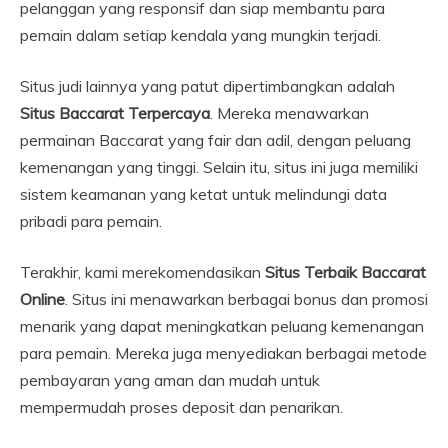
pelanggan yang responsif dan siap membantu para
pemain dalam setiap kendala yang mungkin terjadi.
Situs judi lainnya yang patut dipertimbangkan adalah
Situs Baccarat Terpercaya
. Mereka menawarkan
permainan Baccarat yang fair dan adil, dengan peluang
kemenangan yang tinggi. Selain itu, situs ini juga memiliki
sistem keamanan yang ketat untuk melindungi data
pribadi para pemain.
Terakhir, kami merekomendasikan
Situs Terbaik Baccarat
Online
. Situs ini menawarkan berbagai bonus dan promosi
menarik yang dapat meningkatkan peluang kemenangan
para pemain. Mereka juga menyediakan berbagai metode
pembayaran yang aman dan mudah untuk
mempermudah proses deposit dan penarikan.