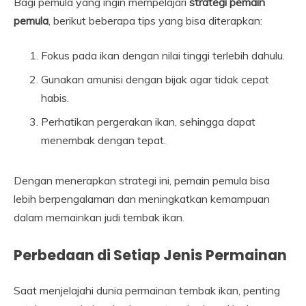
Bagi pemula yang ingin mempelajari
strategi pemain
pemula
, berikut beberapa tips yang bisa diterapkan:
Fokus pada ikan dengan nilai tinggi terlebih dahulu.
Gunakan amunisi dengan bijak agar tidak cepat
habis.
Perhatikan pergerakan ikan, sehingga dapat
menembak dengan tepat.
Dengan menerapkan strategi ini, pemain pemula bisa
lebih berpengalaman dan meningkatkan kemampuan
dalam memainkan judi tembak ikan.
Perbedaan di Setiap Jenis Permainan
Saat menjelajahi dunia permainan tembak ikan, penting