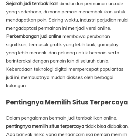
Sejarah judi tembak ikan
dimulai dari permainan arcade
yang sederhana, di mana pemain menembak ikan untuk
mendapatkan poin. Seiring waktu, industri perjudian mulai
mengadaptasi permainan ini menjadi versi online.
Perkembangan judi online
membawa perubahan
signifikan, termasuk grafik yang lebih baik, gameplay
yang lebih menarik, dan peluang untuk bermain serta
berinteraksi dengan pemain lain di seluruh dunia.
Keberadaan teknologi digital mempercepat popularitas
judi ini, membuatnya mudah diakses oleh berbagai
kalangan.
Pentingnya Memilih Situs Terpercaya
Dalam pengalaman bermain judi tembak ikan online,
pentingnya memilih situs terpercaya
tidak bisa diabaikan.
Ada banyak risiko yang mengancam jika pemain memilih