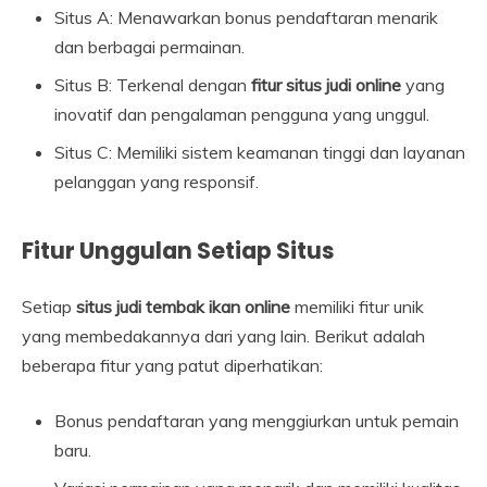
Situs A: Menawarkan bonus pendaftaran menarik
dan berbagai permainan.
Situs B: Terkenal dengan
fitur situs judi online
yang
inovatif dan pengalaman pengguna yang unggul.
Situs C: Memiliki sistem keamanan tinggi dan layanan
pelanggan yang responsif.
Fitur Unggulan Setiap Situs
Setiap
situs judi tembak ikan online
memiliki fitur unik
yang membedakannya dari yang lain. Berikut adalah
beberapa fitur yang patut diperhatikan:
Bonus pendaftaran yang menggiurkan untuk pemain
baru.