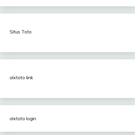
Situs Toto
olxtoto link
olxtoto login