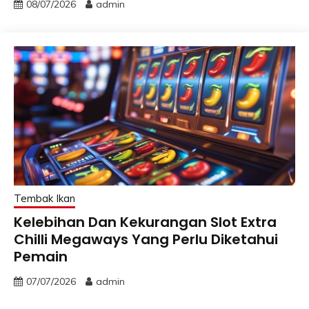
08/07/2026
admin
Tembak Ikan
Kelebihan Dan Kekurangan Slot Extra
Chilli Megaways Yang Perlu Diketahui
Pemain
07/07/2026
admin