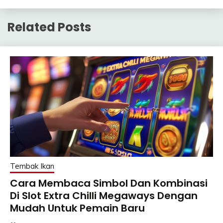
Related Posts
Tembak Ikan
Cara Membaca Simbol Dan Kombinasi
Di Slot Extra Chilli Megaways Dengan
Mudah Untuk Pemain Baru