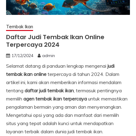
Tembak Ikan
Daftar Judi Tembak Ikan Online
Terpercaya 2024
17/12/2024
admin
Selamat datang di panduan lengkap mengenai
judi
tembak ikan online
terpercaya di tahun 2024. Dalam
artikel ini, kami akan memberikan informasi mendalam
tentang
daftar judi tembak ikan
, termasuk pentingnya
memilih
agen tembak ikan terpercaya
untuk memastikan
pengalaman bermain yang aman dan menyenangkan.
Mengetahui opsi yang ada dan manfaat dari memilih
situs yang tepat adalah kunci untuk mendapatkan
layanan terbaik dalam dunia judi tembak ikan.