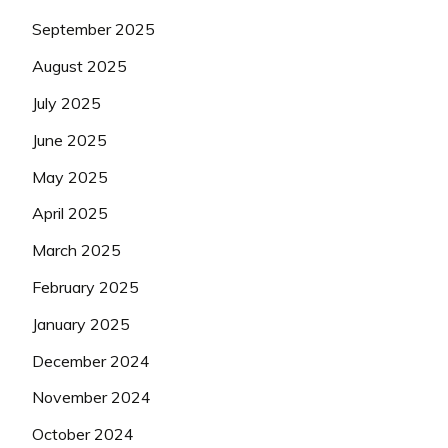
September 2025
August 2025
July 2025
June 2025
May 2025
April 2025
March 2025
February 2025
January 2025
December 2024
November 2024
October 2024