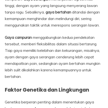
tinggi, dengan ayam yang langsung menyerang lawan
tanpa ragu. Sebaliknya,
gaya bertahan
ditandai dengan
kemampuan menghindar dan melindungi diri, sering
menggunakan taktik untuk merespons serangan lawan.
Gaya campuran
menggabungkan kedua pendekatan
tersebut, memberi fleksibilitas dalam situasi bertarung.
Tiap gaya memiliki kelebihan dan kekurangan, misalnya,
ayam dengan gaya serangan cenderung lebih cepat
mendapatkan poin, sedangkan ayam bertahan mungkin
lebih sulit dikalahkan karena kemampuannya untuk
bertahan.
Faktor Genetika dan Lingkungan
Genetika berperan penting dalam menentukan gaya