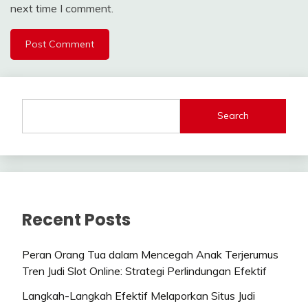
next time I comment.
Search
Recent Posts
Peran Orang Tua dalam Mencegah Anak Terjerumus
Tren Judi Slot Online: Strategi Perlindungan Efektif
Langkah-Langkah Efektif Melaporkan Situs Judi