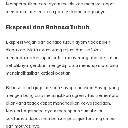
Memperhatikan cara ayam melakukan manuver dapat
membantu menentukan potensi kemenangannya.
Ekspresi dan Bahasa Tubuh
Ekspresi wajah dan bahasa tubuh ayam tidak boleh
diabaikan. Mata ayam yang tajam dan terfokus
menandakan kesiapan untuk menyerang atau bertahan.
Sebaliknya, gerakan mengedip atau menutup mata bisa
mengindikasikan ketidakpastian.
Bahasa tubuh juga meliputi sayap dan ekor. Sayap yang
mengembang bisa menunjukkan agresivitas, sementara
ekor yang tegak dapat menandakan kewaspadaan.
Menilai bagaimana ayam merespons stimulus di
sekitarnya dapat memberikan petunjuk tentang emosi
dan motivasinya.