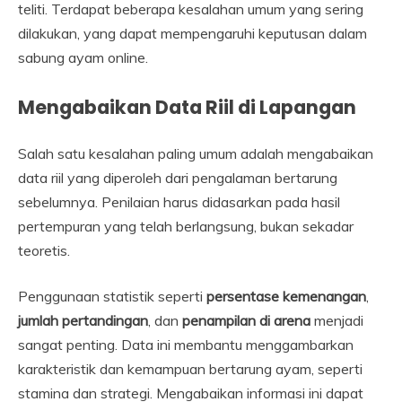
teliti. Terdapat beberapa kesalahan umum yang sering
dilakukan, yang dapat mempengaruhi keputusan dalam
sabung ayam online.
Mengabaikan Data Riil di Lapangan
Salah satu kesalahan paling umum adalah mengabaikan
data riil yang diperoleh dari pengalaman bertarung
sebelumnya. Penilaian harus didasarkan pada hasil
pertempuran yang telah berlangsung, bukan sekadar
teoretis.
Penggunaan statistik seperti
persentase kemenangan
,
jumlah pertandingan
, dan
penampilan di arena
menjadi
sangat penting. Data ini membantu menggambarkan
karakteristik dan kemampuan bertarung ayam, seperti
stamina dan strategi. Mengabaikan informasi ini dapat