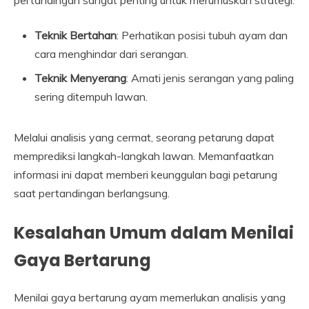
Teknik Bertahan
: Perhatikan posisi tubuh ayam dan
cara menghindar dari serangan.
Teknik Menyerang
: Amati jenis serangan yang paling
sering ditempuh lawan.
Melalui analisis yang cermat, seorang petarung dapat
memprediksi langkah-langkah lawan. Memanfaatkan
informasi ini dapat memberi keunggulan bagi petarung
saat pertandingan berlangsung.
Kesalahan Umum dalam Menilai
Gaya Bertarung
Menilai gaya bertarung ayam memerlukan analisis yang