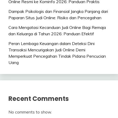
Online Resmi ke Kominfo 2026: Panduan Praktis
Dampak Psikologis dan Finansial Jangka Panjang dari
Paparan Situs Judi Online: Risiko dan Pencegahan
Cara Mengatasi Kecanduan Judi Online Bagi Remaja
dan Keluarga di Tahun 2026: Panduan Efektif
Peran Lembaga Keuangan dalam Deteksi Dini
Transaksi Mencurigakan Judi Online Demi
Memperkuat Pencegahan Tindak Pidana Pencucian
Uang
Recent Comments
No comments to show.