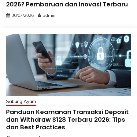
2026? Pembaruan dan Inovasi Terbaru
30/07/2026
admin
Sabung Ayam
Panduan Keamanan Transaksi Deposit
dan Withdraw S128 Terbaru 2026: Tips
dan Best Practices