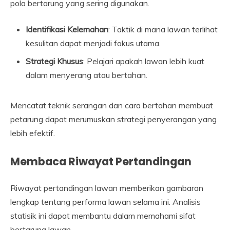
pola bertarung yang sering digunakan.
Identifikasi Kelemahan
: Taktik di mana lawan terlihat
kesulitan dapat menjadi fokus utama.
Strategi Khusus
: Pelajari apakah lawan lebih kuat
dalam menyerang atau bertahan.
Mencatat teknik serangan dan cara bertahan membuat
petarung dapat merumuskan strategi penyerangan yang
lebih efektif.
Membaca Riwayat Pertandingan
Riwayat pertandingan lawan memberikan gambaran
lengkap tentang performa lawan selama ini. Analisis
statisik ini dapat membantu dalam memahami sifat
bertarung lawan.