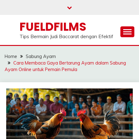
Skip
to
content
FUELDFILMS
Tips Bermain Judi Baccarat dengan Efektif
Home
Sabung Ayam
Cara Membaca Gaya Bertarung Ayam dalam Sabung
Ayam Online untuk Pemain Pemula