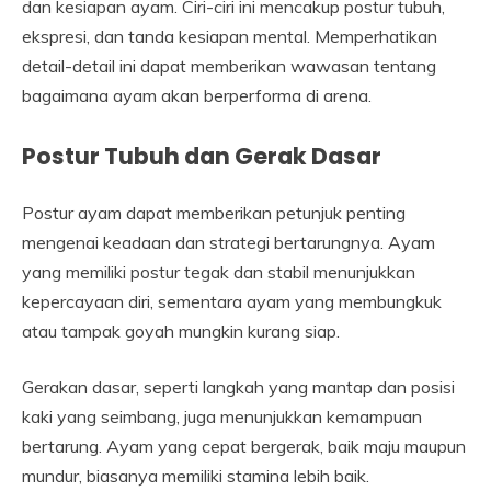
dan kesiapan ayam. Ciri-ciri ini mencakup postur tubuh,
ekspresi, dan tanda kesiapan mental. Memperhatikan
detail-detail ini dapat memberikan wawasan tentang
bagaimana ayam akan berperforma di arena.
Postur Tubuh dan Gerak Dasar
Postur ayam dapat memberikan petunjuk penting
mengenai keadaan dan strategi bertarungnya. Ayam
yang memiliki postur tegak dan stabil menunjukkan
kepercayaan diri, sementara ayam yang membungkuk
atau tampak goyah mungkin kurang siap.
Gerakan dasar, seperti langkah yang mantap dan posisi
kaki yang seimbang, juga menunjukkan kemampuan
bertarung. Ayam yang cepat bergerak, baik maju maupun
mundur, biasanya memiliki stamina lebih baik.