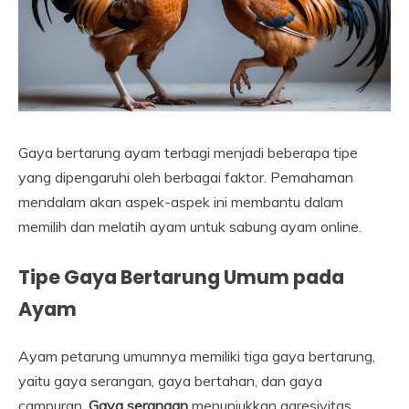
Gaya bertarung ayam terbagi menjadi beberapa tipe
yang dipengaruhi oleh berbagai faktor. Pemahaman
mendalam akan aspek-aspek ini membantu dalam
memilih dan melatih ayam untuk sabung ayam online.
Tipe Gaya Bertarung Umum pada
Ayam
Ayam petarung umumnya memiliki tiga gaya bertarung,
yaitu gaya serangan, gaya bertahan, dan gaya
campuran.
Gaya serangan
menunjukkan agresivitas