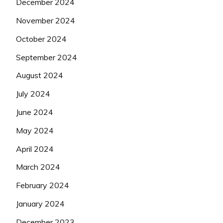
December 2024
November 2024
October 2024
September 2024
August 2024
July 2024
June 2024
May 2024
April 2024
March 2024
February 2024
January 2024
December 2023