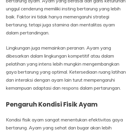
bertarung ayam. Ayam yang berasal dari garis keturunan
unggul cenderung memiliki insting bertarung yang lebih
baik. Faktor ini tidak hanya memengaruhi strategi
bertarung, tetapi juga stamina dan mentalitas ayam
dalam pertandingan.
Lingkungan juga memainkan peranan. Ayam yang
dibesarkan dalam lingkungan kompetitif atau dalam
pelatihan yang intens lebih mungkin mengembangkan
gaya bertarung yang optimal. Ketersediaan ruang latihan
dan interaksi dengan ayam lain turut mempengaruhi
kemampuan adaptasi dan respons dalam pertarungan.
Pengaruh Kondisi Fisik Ayam
Kondisi fisik ayam sangat menentukan efektivitas gaya
bertarung. Ayam yang sehat dan bugar akan lebih