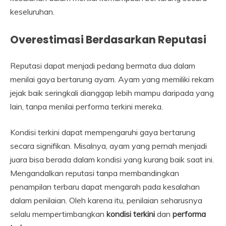
keseluruhan.
Overestimasi Berdasarkan Reputasi
Reputasi dapat menjadi pedang bermata dua dalam
menilai gaya bertarung ayam. Ayam yang memiliki rekam
jejak baik seringkali dianggap lebih mampu daripada yang
lain, tanpa menilai performa terkini mereka.
Kondisi terkini dapat mempengaruhi gaya bertarung
secara signifikan. Misalnya, ayam yang pernah menjadi
juara bisa berada dalam kondisi yang kurang baik saat ini.
Mengandalkan reputasi tanpa membandingkan
penampilan terbaru dapat mengarah pada kesalahan
dalam penilaian. Oleh karena itu, penilaian seharusnya
selalu mempertimbangkan
kondisi terkini
dan
performa