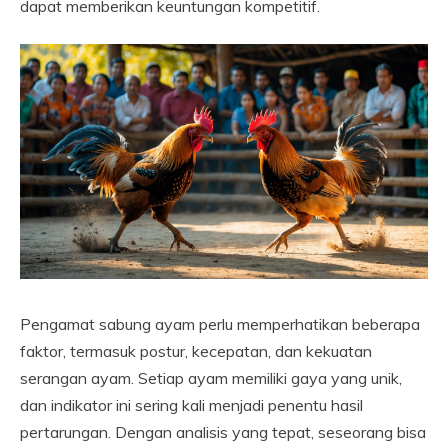
dapat memberikan keuntungan kompetitif.
Pengamat sabung ayam perlu memperhatikan beberapa
faktor, termasuk postur, kecepatan, dan kekuatan
serangan ayam. Setiap ayam memiliki gaya yang unik,
dan indikator ini sering kali menjadi penentu hasil
pertarungan. Dengan analisis yang tepat, seseorang bisa