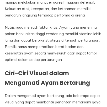
mampu melakukan manuver agresif maupun defensif.
Kekuatan otot, kecepatan, dan ketahanan memiliki
pengaruh langsung terhadap performa di arena.
Nutrisi juga menjadi faktor kritis. Ayam yang menerima
pakan berkualitas tinggi cenderung memiliki stamina lebih
lama dan dapat berpikir strategis di tengah pertarungan.
Pemilik harus memperhatikan berat badan dan
kesehatan ayam secara menyeluruh agar dapat tampil
optimal dalam setiap pertarungan.
Ciri-Ciri Visual dalam
Mengamati Ayam Bertarung
Dalam mengamati ayam bertarung, ada beberapa aspek
visual yang dapat membantu penonton memahami gaya