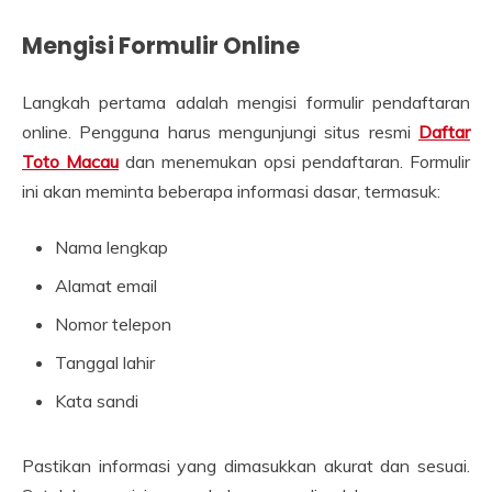
Mengisi Formulir Online
Langkah pertama adalah mengisi formulir pendaftaran
online. Pengguna harus mengunjungi situs resmi
Daftar
Toto Macau
dan menemukan opsi pendaftaran. Formulir
ini akan meminta beberapa informasi dasar, termasuk:
Nama lengkap
Alamat email
Nomor telepon
Tanggal lahir
Kata sandi
Pastikan informasi yang dimasukkan akurat dan sesuai.