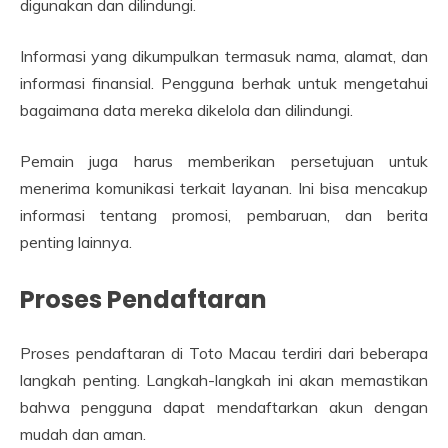
digunakan dan dilindungi.
Informasi yang dikumpulkan termasuk nama, alamat, dan
informasi finansial. Pengguna berhak untuk mengetahui
bagaimana data mereka dikelola dan dilindungi.
Pemain juga harus memberikan persetujuan untuk
menerima komunikasi terkait layanan. Ini bisa mencakup
informasi tentang promosi, pembaruan, dan berita
penting lainnya.
Proses Pendaftaran
Proses pendaftaran di Toto Macau terdiri dari beberapa
langkah penting. Langkah-langkah ini akan memastikan
bahwa pengguna dapat mendaftarkan akun dengan
mudah dan aman.