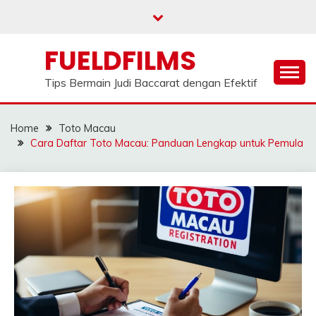
Skip
to
content
FUELDFILMS
Tips Bermain Judi Baccarat dengan Efektif
Home
Toto Macau
Cara Daftar Toto Macau: Panduan Lengkap untuk Pemula