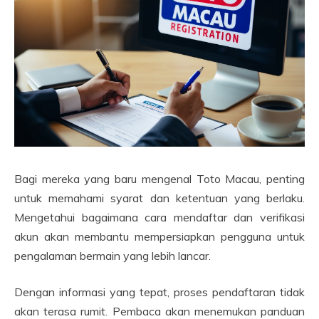
Bagi mereka yang baru mengenal Toto Macau, penting
untuk memahami syarat dan ketentuan yang berlaku.
Mengetahui bagaimana cara mendaftar dan verifikasi
akun akan membantu mempersiapkan pengguna untuk
pengalaman bermain yang lebih lancar.
Dengan informasi yang tepat, proses pendaftaran tidak
akan terasa rumit. Pembaca akan menemukan panduan