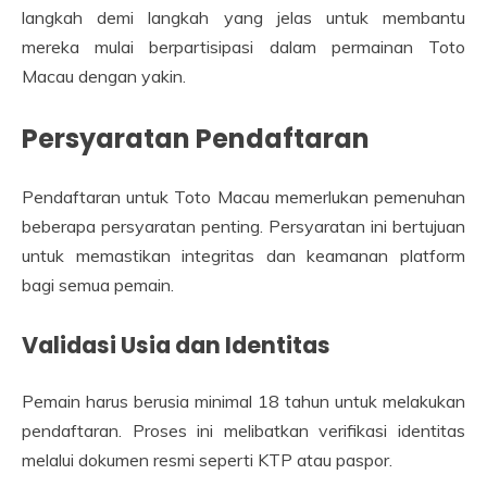
langkah demi langkah yang jelas untuk membantu
mereka mulai berpartisipasi dalam permainan Toto
Macau dengan yakin.
Persyaratan Pendaftaran
Pendaftaran untuk Toto Macau memerlukan pemenuhan
beberapa persyaratan penting. Persyaratan ini bertujuan
untuk memastikan integritas dan keamanan platform
bagi semua pemain.
Validasi Usia dan Identitas
Pemain harus berusia minimal 18 tahun untuk melakukan
pendaftaran. Proses ini melibatkan verifikasi identitas
melalui dokumen resmi seperti KTP atau paspor.