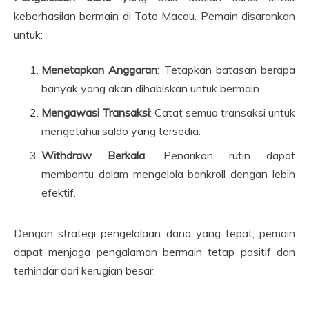
keberhasilan bermain di Toto Macau. Pemain disarankan
untuk:
Menetapkan Anggaran
: Tetapkan batasan berapa
banyak yang akan dihabiskan untuk bermain.
Mengawasi Transaksi
: Catat semua transaksi untuk
mengetahui saldo yang tersedia.
Withdraw Berkala
: Penarikan rutin dapat
membantu dalam mengelola bankroll dengan lebih
efektif.
Dengan strategi pengelolaan dana yang tepat, pemain
dapat menjaga pengalaman bermain tetap positif dan
terhindar dari kerugian besar.