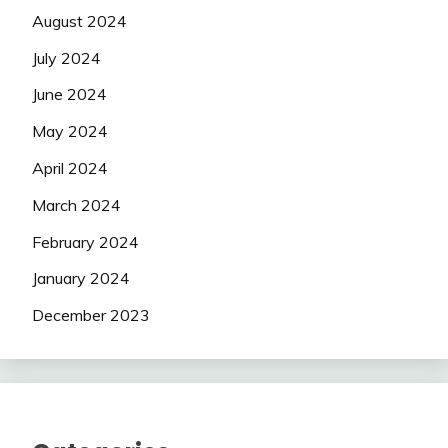
August 2024
July 2024
June 2024
May 2024
April 2024
March 2024
February 2024
January 2024
December 2023