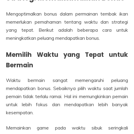
Mengoptimalkan bonus dalam permainan tembak ikan
memerlukan pemahaman tentang waktu dan strategi
yang tepat. Berikut adalah beberapa cara untuk
meningkatkan peluang mendapatkan bonus.
Memilih Waktu yang Tepat untuk
Bermain
Waktu bermain sangat memengaruhi peluang
mendapatkan bonus. Sebaiknya pilih waktu saat jumlah
pemain tidak terlalu ramai. Hal ini memungkinkan pemain
untuk lebih fokus dan mendapatkan lebih banyak
kesempatan.
Memainkan game pada waktu sibuk seringkali