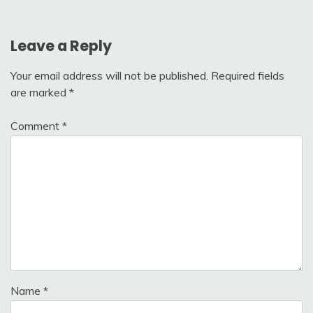
Leave a Reply
Your email address will not be published.
Required fields
are marked
*
Comment
*
Name
*