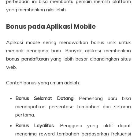
perbedaan ini bisa membantu pemain memilih platform
yang memberikan nilai lebih.
Bonus pada Aplikasi Mobile
Aplikasi mobile sering menawarkan bonus unik untuk
menarik pengguna baru. Banyak aplikasi memberikan
bonus pendaftaran
yang lebih besar dibandingkan situs
web.
Contoh bonus yang umum adalah:
Bonus Selamat Datang
: Pemenang baru bisa
mendapatkan persentase tambahan dari setoran
pertama.
Bonus Loyalitas
: Pengguna yang aktif dapat
menerima reward tambahan berdasarkan frekuensi