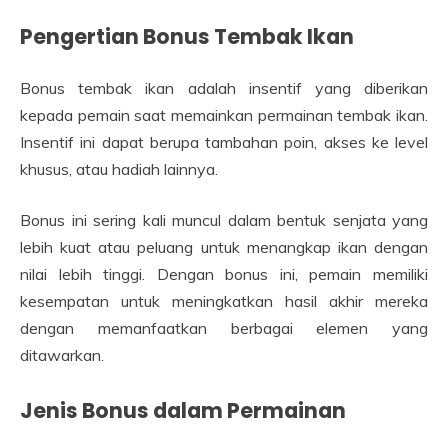
Pengertian Bonus Tembak Ikan
Bonus tembak ikan adalah insentif yang diberikan
kepada pemain saat memainkan permainan tembak ikan.
Insentif ini dapat berupa tambahan poin, akses ke level
khusus, atau hadiah lainnya.
Bonus ini sering kali muncul dalam bentuk senjata yang
lebih kuat atau peluang untuk menangkap ikan dengan
nilai lebih tinggi. Dengan bonus ini, pemain memiliki
kesempatan untuk meningkatkan hasil akhir mereka
dengan memanfaatkan berbagai elemen yang
ditawarkan.
Jenis Bonus dalam Permainan