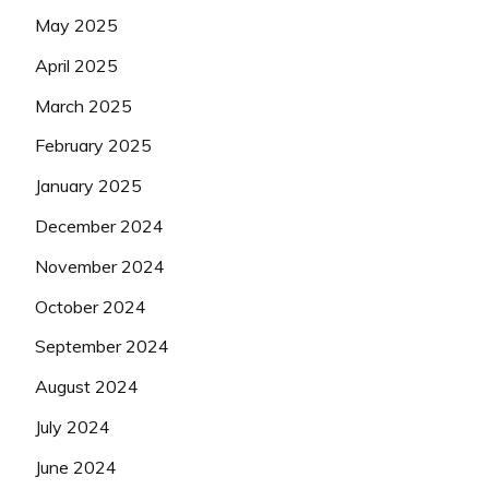
May 2025
April 2025
March 2025
February 2025
January 2025
December 2024
November 2024
October 2024
September 2024
August 2024
July 2024
June 2024