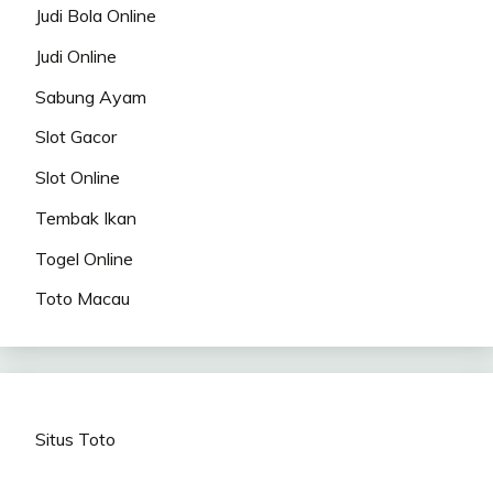
Judi Bola Online
Judi Online
Sabung Ayam
Slot Gacor
Slot Online
Tembak Ikan
Togel Online
Toto Macau
Situs Toto