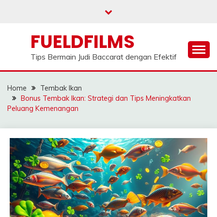
Skip
to
content
FUELDFILMS
Tips Bermain Judi Baccarat dengan Efektif
Home
Tembak Ikan
Bonus Tembak Ikan: Strategi dan Tips Meningkatkan
Peluang Kemenangan