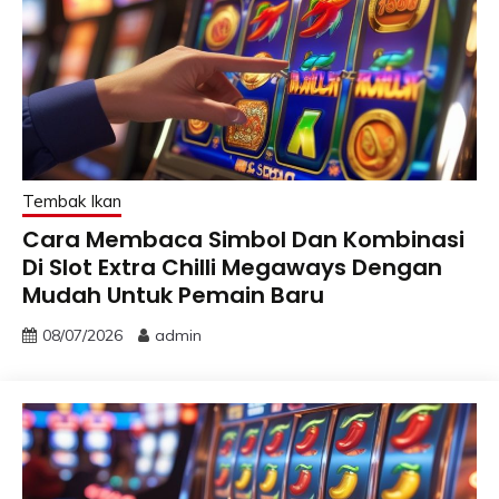
Tembak Ikan
Cara Membaca Simbol Dan Kombinasi
Di Slot Extra Chilli Megaways Dengan
Mudah Untuk Pemain Baru
08/07/2026
admin