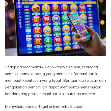
Setiap bandar memiliki keunikannya sendiri, sehingga
semakin banyak orang yang mencari informasi untuk
membuat keputusan yang tepat. Bantuan dari ulasan dan
pengalaman pemain lain dapat membantu menemukan
bandar yang paling sesuai untuk kebutuhan mereka.
Menyelidiki bandar togel online terbaik dapat