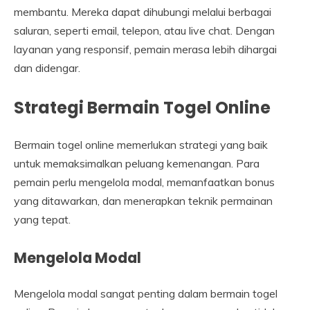
membantu. Mereka dapat dihubungi melalui berbagai
saluran, seperti email, telepon, atau live chat. Dengan
layanan yang responsif, pemain merasa lebih dihargai
dan didengar.
Strategi Bermain Togel Online
Bermain togel online memerlukan strategi yang baik
untuk memaksimalkan peluang kemenangan. Para
pemain perlu mengelola modal, memanfaatkan bonus
yang ditawarkan, dan menerapkan teknik permainan
yang tepat.
Mengelola Modal
Mengelola modal sangat penting dalam bermain togel