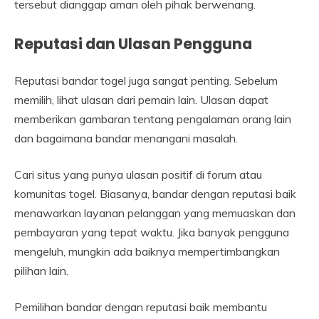
tersebut dianggap aman oleh pihak berwenang.
Reputasi dan Ulasan Pengguna
Reputasi bandar togel juga sangat penting. Sebelum
memilih, lihat ulasan dari pemain lain. Ulasan dapat
memberikan gambaran tentang pengalaman orang lain
dan bagaimana bandar menangani masalah.
Cari situs yang punya ulasan positif di forum atau
komunitas togel. Biasanya, bandar dengan reputasi baik
menawarkan layanan pelanggan yang memuaskan dan
pembayaran yang tepat waktu. Jika banyak pengguna
mengeluh, mungkin ada baiknya mempertimbangkan
pilihan lain.
Pemilihan bandar dengan reputasi baik membantu