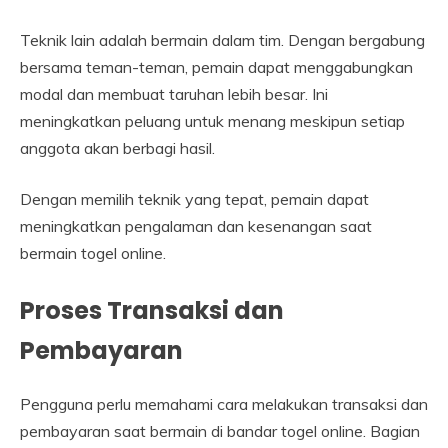
Teknik lain adalah bermain dalam tim. Dengan bergabung
bersama teman-teman, pemain dapat menggabungkan
modal dan membuat taruhan lebih besar. Ini
meningkatkan peluang untuk menang meskipun setiap
anggota akan berbagi hasil.
Dengan memilih teknik yang tepat, pemain dapat
meningkatkan pengalaman dan kesenangan saat
bermain togel online.
Proses Transaksi dan
Pembayaran
Pengguna perlu memahami cara melakukan transaksi dan
pembayaran saat bermain di bandar togel online. Bagian