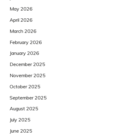
May 2026
April 2026
March 2026
February 2026
January 2026
December 2025
November 2025
October 2025
September 2025
August 2025
July 2025
June 2025