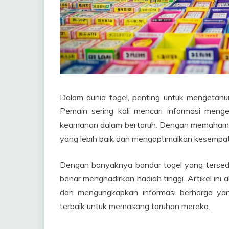
Dalam dunia togel, penting untuk mengetahui
Pemain sering kali mencari informasi men
keamanan dalam bertaruh. Dengan memahami 
yang lebih baik dan mengoptimalkan kesempa
Dengan banyaknya bandar togel yang tersedi
benar menghadirkan hadiah tinggi. Artikel ini
dan mengungkapkan informasi berharga ya
terbaik untuk memasang taruhan mereka.