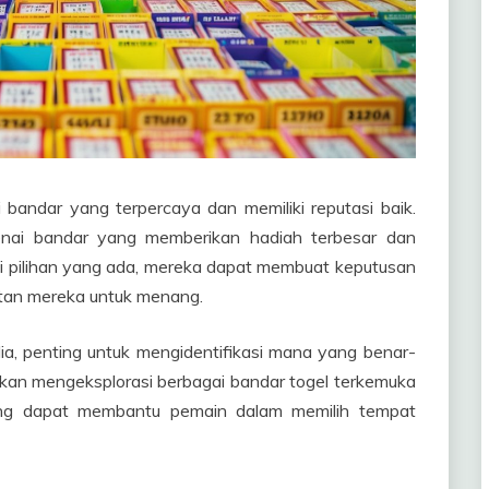
 bandar yang terpercaya dan memiliki reputasi baik.
genai bandar yang memberikan hadiah terbesar dan
pilihan yang ada, mereka dapat membuat keputusan
tan mereka untuk menang.
a, penting untuk mengidentifikasi mana yang benar-
 akan mengeksplorasi berbagai bandar togel terkemuka
ng dapat membantu pemain dalam memilih tempat