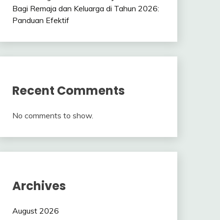
Bagi Remaja dan Keluarga di Tahun 2026:
Panduan Efektif
Recent Comments
No comments to show.
Archives
August 2026