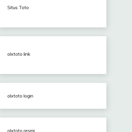
Situs Toto
olxtoto link
olxtoto login
olxtoto resmi