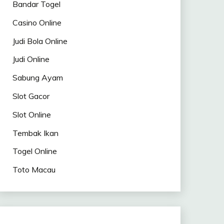
Bandar Togel
Casino Online
Judi Bola Online
Judi Online
Sabung Ayam
Slot Gacor
Slot Online
Tembak Ikan
Togel Online
Toto Macau