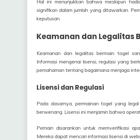
Hal ini menunjukkan bahwa meskipun hadi
signifikan dalam jumlah yang ditawarkan. Pem
keputusan.
Keamanan dan Legalitas 
Keamanan dan legalitas bermain togel san
Informasi mengenai lisensi, regulasi yang b
pemahaman tentang bagaimana menjaga integri
Lisensi dan Regulasi
Pada dasarnya, permainan togel yang legal h
berwenang. Lisensi ini menjamin bahwa operat
Pemain disarankan untuk memverifikasi apak
Mereka dapat mencari informasi lisensi di websi