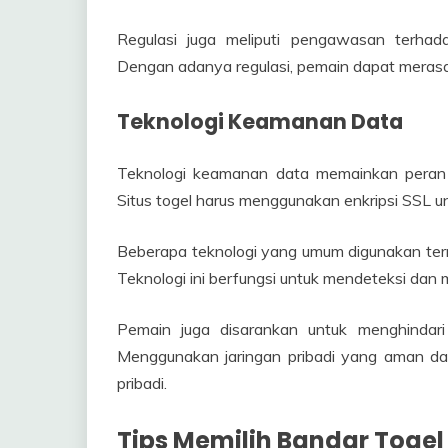
Regulasi juga meliputi pengawasan terhad
Dengan adanya regulasi, pemain dapat merasa 
Teknologi Keamanan Data
Teknologi keamanan data memainkan peran p
Situs togel harus menggunakan enkripsi SSL un
Beberapa teknologi yang umum digunakan term
Teknologi ini berfungsi untuk mendeteksi dan
Pemain juga disarankan untuk menghindari
Menggunakan jaringan pribadi yang aman dap
pribadi.
Tips Memilih Bandar Toge