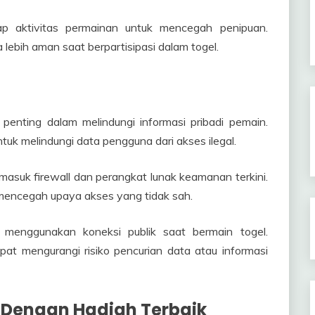
ap aktivitas permainan untuk mencegah penipuan.
lebih aman saat berpartisipasi dalam togel.
enting dalam melindungi informasi pribadi pemain.
tuk melindungi data pengguna dari akses ilegal.
asuk firewall dan perangkat lunak keamanan terkini.
 mencegah upaya akses yang tidak sah.
 menggunakan koneksi publik saat bermain togel.
at mengurangi risiko pencurian data atau informasi
l Dengan Hadiah Terbaik