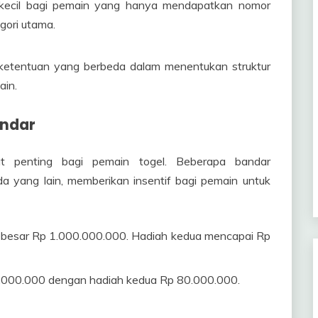
h kecil bagi pemain yang hanya mendapatkan nomor
gori utama.
n ketentuan yang berbeda dalam menentukan struktur
ain.
andar
t penting bagi pemain togel. Beberapa bandar
a yang lain, memberikan insentif bagi pemain untuk
besar Rp 1.000.000.000. Hadiah kedua mencapai Rp
0.000.000 dengan hadiah kedua Rp 80.000.000.