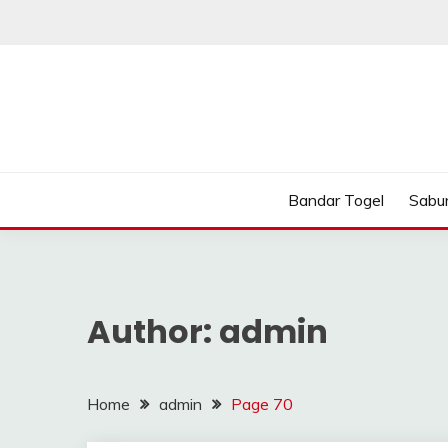
Skip
to
content
Bandar Togel
Sabu
Author:
admin
Home
admin
Page 70