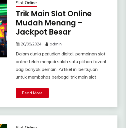
Slot Online
Trik Main Slot Online
Mudah Menang –
Jackpot Besar
26/09/2024
admin
Dalam dunia perjudian digital, permainan slot
online telah menjadi salah satu pilihan favorit
bagi banyak pemain. Artikel ini bertujuan
untuk membahas berbagai trik main slot
Read More
Slot Online