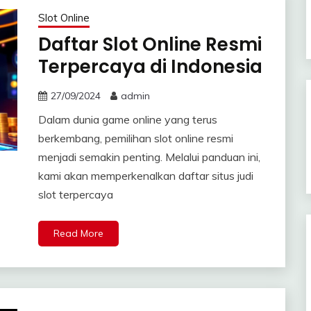
Slot Online
Daftar Slot Online Resmi
Terpercaya di Indonesia
27/09/2024
admin
Dalam dunia game online yang terus
berkembang, pemilihan slot online resmi
menjadi semakin penting. Melalui panduan ini,
kami akan memperkenalkan daftar situs judi
slot terpercaya
Read More