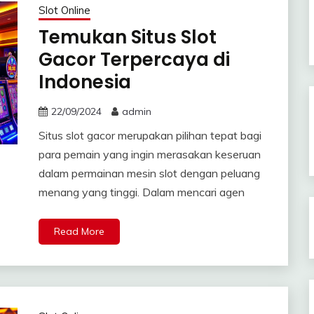
Slot Online
Temukan Situs Slot
Gacor Terpercaya di
Indonesia
22/09/2024
admin
Situs slot gacor merupakan pilihan tepat bagi
para pemain yang ingin merasakan keseruan
dalam permainan mesin slot dengan peluang
menang yang tinggi. Dalam mencari agen
Read More