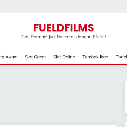
FUELDFILMS
Tips Bermain Judi Baccarat dengan Efektif
ng Ayam
Slot Gacor
Slot Online
Tembak Ikan
Togel