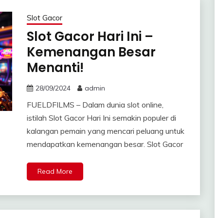
Slot Gacor
Slot Gacor Hari Ini –
Kemenangan Besar
Menanti!
28/09/2024
admin
FUELDFILMS – Dalam dunia slot online,
istilah Slot Gacor Hari Ini semakin populer di
kalangan pemain yang mencari peluang untuk
mendapatkan kemenangan besar. Slot Gacor
Read More