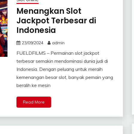
Menangkan Slot
Jackpot Terbesar di
Indonesia
23/09/2024
admin
FUELDFILMS – Permainan slot jackpot
terbesar semakin mendominasi dunia judi di
Indonesia. Dengan peluang untuk meraih
kemenangan besar slot, banyak pemain yang
beralih ke mesin
Read More