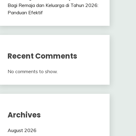
Bagi Remaja dan Keluarga di Tahun 2026:
Panduan Efektif
Recent Comments
No comments to show.
Archives
August 2026