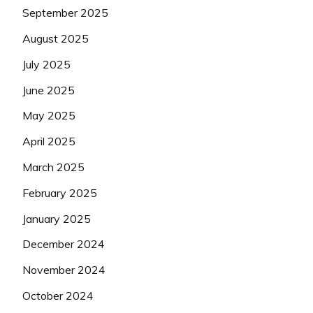
September 2025
August 2025
July 2025
June 2025
May 2025
April 2025
March 2025
February 2025
January 2025
December 2024
November 2024
October 2024