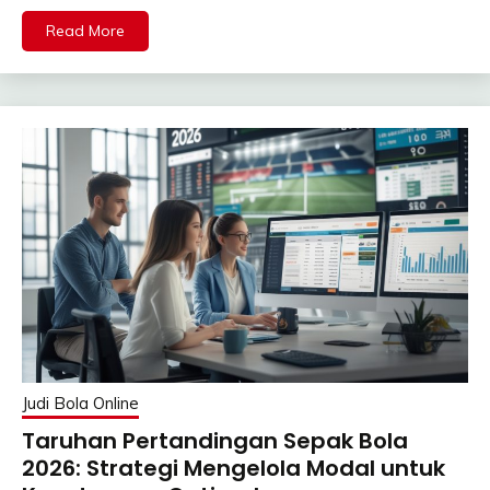
Read More
Judi Bola Online
Taruhan Pertandingan Sepak Bola
2026: Strategi Mengelola Modal untuk