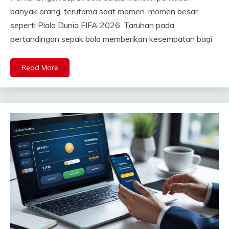
banyak orang, terutama saat momen-momen besar
seperti Piala Dunia FIFA 2026. Taruhan pada
pertandingan sepak bola memberikan kesempatan bagi
Read More