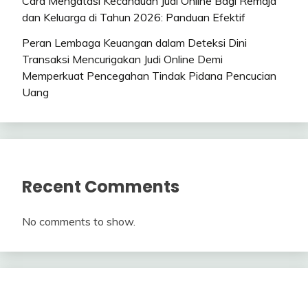
Cara Mengatasi Kecanduan Judi Online Bagi Remaja
dan Keluarga di Tahun 2026: Panduan Efektif
Peran Lembaga Keuangan dalam Deteksi Dini
Transaksi Mencurigakan Judi Online Demi
Memperkuat Pencegahan Tindak Pidana Pencucian
Uang
Recent Comments
No comments to show.