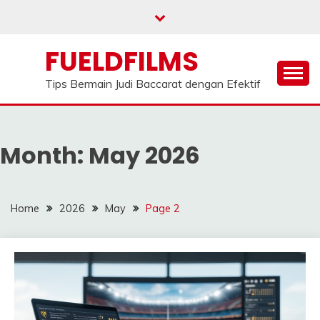
Skip
to
content
FUELDFILMS
Tips Bermain Judi Baccarat dengan Efektif
Month:
May 2026
Home
2026
May
Page 2