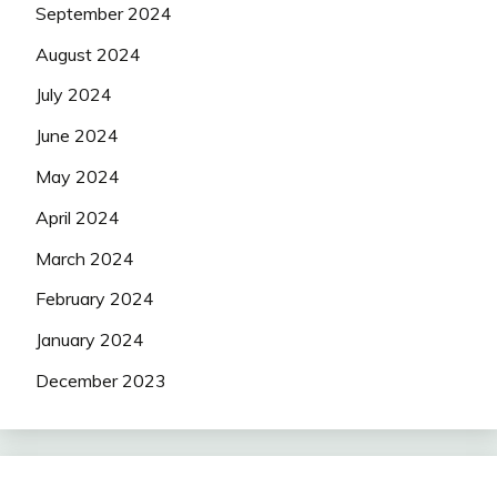
September 2024
August 2024
July 2024
June 2024
May 2024
April 2024
March 2024
February 2024
January 2024
December 2023