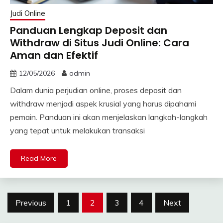
Judi Online
Panduan Lengkap Deposit dan
Withdraw di Situs Judi Online: Cara
Aman dan Efektif
12/05/2026
admin
Dalam dunia perjudian online, proses deposit dan
withdraw menjadi aspek krusial yang harus dipahami
pemain. Panduan ini akan menjelaskan langkah-langkah
yang tepat untuk melakukan transaksi
Read More
Posts
Previous
1
2
3
4
Next
pagination