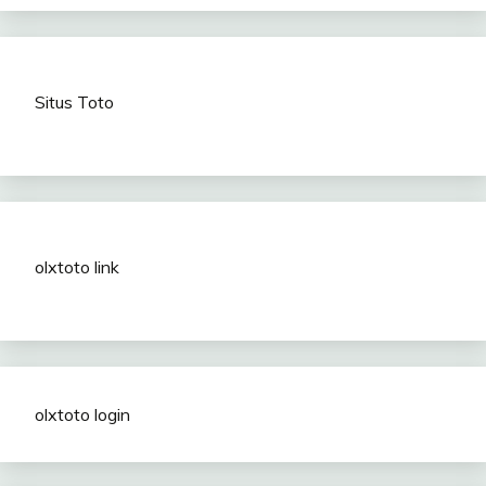
Situs Toto
olxtoto link
olxtoto login