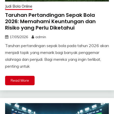
Judi Bola Online
Taruhan Pertandingan Sepak Bola
2026: Memahami Keuntungan dan
Risiko yang Perlu Diketahui
17/05/2026
admin
Taruhan pertandingan sepak bola pada tahun 2026 akan
menjadi topik yang menarik bagi banyak penggemar
olahraga dan penjudi. Bagi mereka yang ingin terlibat,
penting untuk
Read More