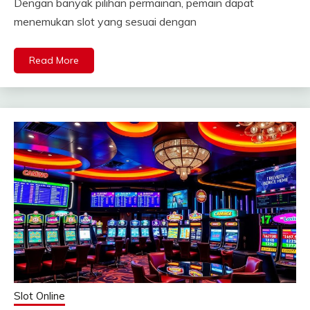
Dengan banyak pilihan permainan, pemain dapat
menemukan slot yang sesuai dengan
Read More
Slot Online