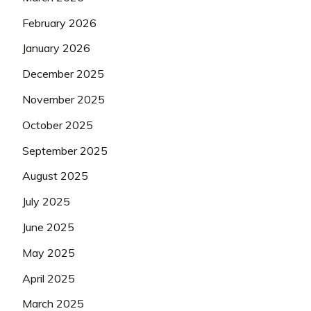
February 2026
January 2026
December 2025
November 2025
October 2025
September 2025
August 2025
July 2025
June 2025
May 2025
April 2025
March 2025