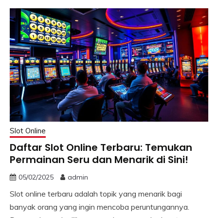
Slot Online
Daftar Slot Online Terbaru: Temukan
Permainan Seru dan Menarik di Sini!
05/02/2025
admin
Slot online terbaru adalah topik yang menarik bagi
banyak orang yang ingin mencoba peruntungannya.