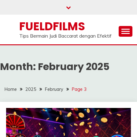
Skip
to
content
FUELDFILMS
Tips Bermain Judi Baccarat dengan Efektif
Month:
February 2025
Home
2025
February
Page 3