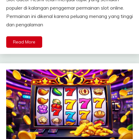
populer di kalangan penggemar permainan slot online.
Permainan ini dikenal karena peluang menang yang tinggi
dan pengalaman
Read More