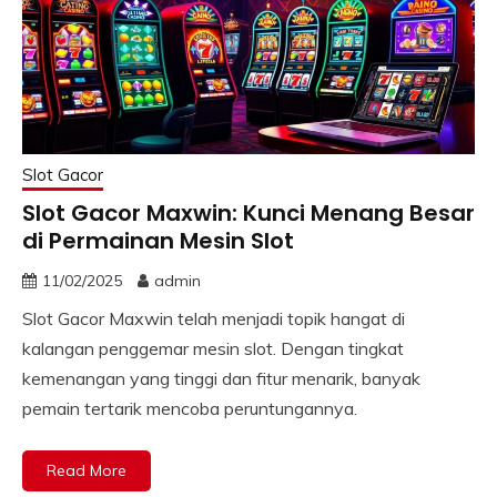
Slot Gacor
Slot Gacor Maxwin: Kunci Menang Besar
di Permainan Mesin Slot
11/02/2025
admin
Slot Gacor Maxwin telah menjadi topik hangat di
kalangan penggemar mesin slot. Dengan tingkat
kemenangan yang tinggi dan fitur menarik, banyak
pemain tertarik mencoba peruntungannya.
Read More