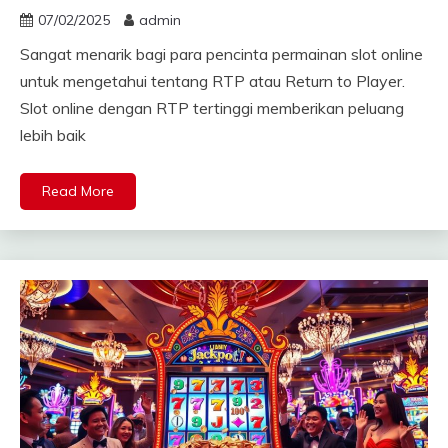
07/02/2025
admin
Sangat menarik bagi para pencinta permainan slot online
untuk mengetahui tentang RTP atau Return to Player.
Slot online dengan RTP tertinggi memberikan peluang
lebih baik
Read More