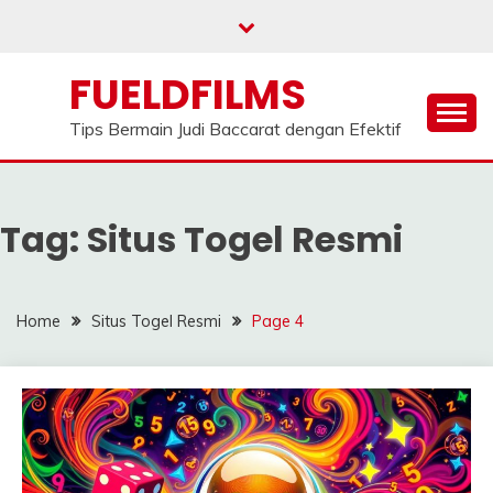
Skip
to
content
FUELDFILMS
Tips Bermain Judi Baccarat dengan Efektif
Tag:
Situs Togel Resmi
Home
Situs Togel Resmi
Page 4