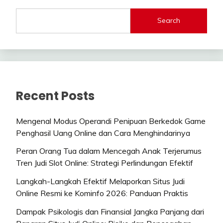
Search
Recent Posts
Mengenal Modus Operandi Penipuan Berkedok Game
Penghasil Uang Online dan Cara Menghindarinya
Peran Orang Tua dalam Mencegah Anak Terjerumus
Tren Judi Slot Online: Strategi Perlindungan Efektif
Langkah-Langkah Efektif Melaporkan Situs Judi
Online Resmi ke Kominfo 2026: Panduan Praktis
Dampak Psikologis dan Finansial Jangka Panjang dari