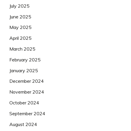
July 2025
June 2025
May 2025
April 2025
March 2025
February 2025
January 2025
December 2024
November 2024
October 2024
September 2024
August 2024