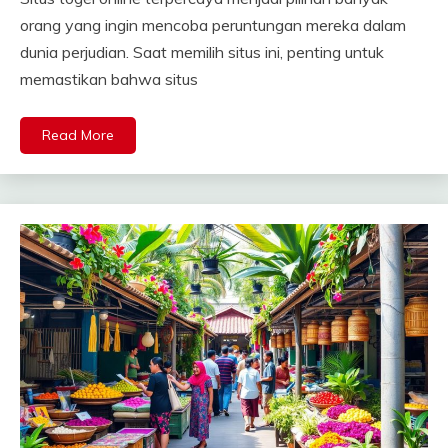
orang yang ingin mencoba peruntungan mereka dalam
dunia perjudian. Saat memilih situs ini, penting untuk
memastikan bahwa situs
Read More