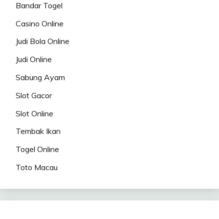
Bandar Togel
Casino Online
Judi Bola Online
Judi Online
Sabung Ayam
Slot Gacor
Slot Online
Tembak Ikan
Togel Online
Toto Macau