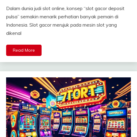
Dalam dunia judi slot online, konsep “slot gacor deposit
pulsa” semakin menarik perhatian banyak pemain di
Indonesia. Slot gacor merujuk pada mesin slot yang
dikenal
Read More