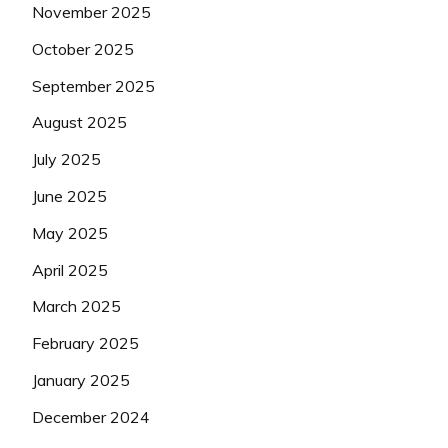
November 2025
October 2025
September 2025
August 2025
July 2025
June 2025
May 2025
April 2025
March 2025
February 2025
January 2025
December 2024