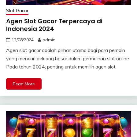
Slot Gacor
Agen Slot Gacor Terpercaya di
Indonesia 2024
12/08/2024
admin
Agen slot gacor adalah pilihan utama bagi para pemain
yang mencari peluang besar dalam permainan slot online.
Pada tahun 2024, penting untuk memilih agen slot
Read More