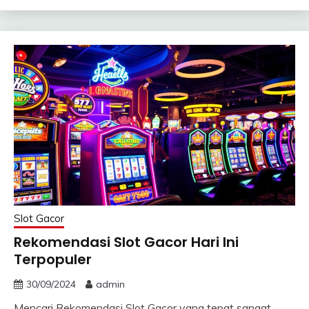
Slot Gacor
Rekomendasi Slot Gacor Hari Ini
Terpopuler
30/09/2024
admin
Mencari Rekomendasi Slot Gacor yang tepat sangat