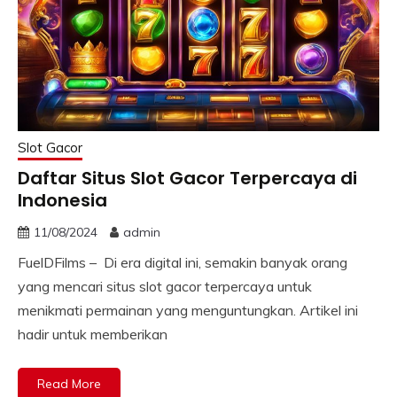
Slot Gacor
Daftar Situs Slot Gacor Terpercaya di
Indonesia
11/08/2024
admin
FuelDFilms – Di era digital ini, semakin banyak orang
yang mencari situs slot gacor terpercaya untuk
menikmati permainan yang menguntungkan. Artikel ini
hadir untuk memberikan
Read More