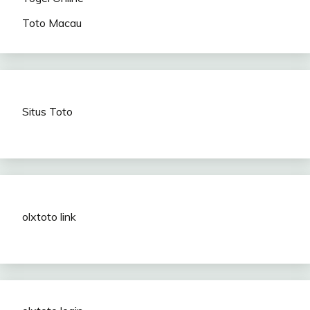
Toto Macau
Situs Toto
olxtoto link