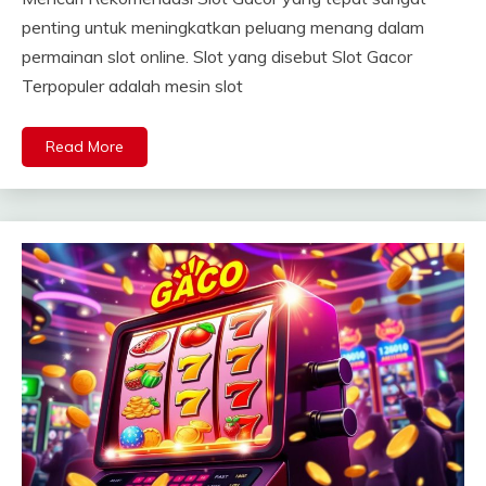
penting untuk meningkatkan peluang menang dalam
permainan slot online. Slot yang disebut Slot Gacor
Terpopuler adalah mesin slot
Read More