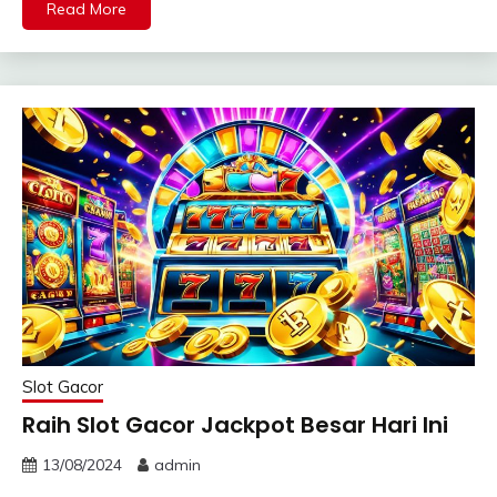
Read More
Slot Gacor
Raih Slot Gacor Jackpot Besar Hari Ini
13/08/2024
admin