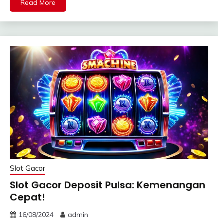
Read More
Slot Gacor
Slot Gacor Deposit Pulsa: Kemenangan
Cepat!
16/08/2024
admin