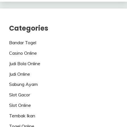
Categories
Bandar Togel
Casino Online
Judi Bola Online
Judi Online
Sabung Ayam
Slot Gacor
Slot Online
Tembak Ikan
Togel Online