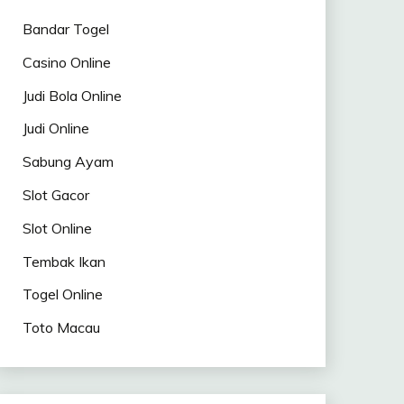
Bandar Togel
Casino Online
Judi Bola Online
Judi Online
Sabung Ayam
Slot Gacor
Slot Online
Tembak Ikan
Togel Online
Toto Macau