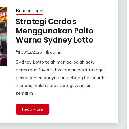
Bandar Togel
Strategi Cerdas
Menggunakan Paito
Warna Sydney Lotto
19/02/2025
admin
Sydney Lotto telah menjadi salah satu
permainan favorit di kalangan pecinta togel,
berkat keseruannya dan peluang besar untuk
menang. Salah satu strategi yang kini
semakin
Read More