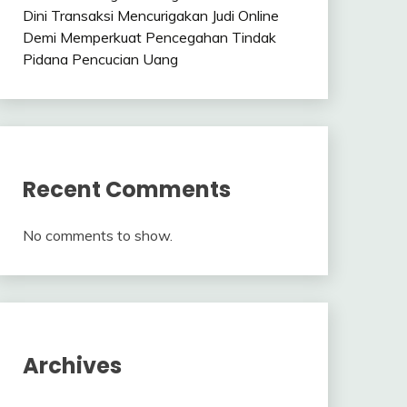
Dini Transaksi Mencurigakan Judi Online
Demi Memperkuat Pencegahan Tindak
Pidana Pencucian Uang
Recent Comments
No comments to show.
Archives