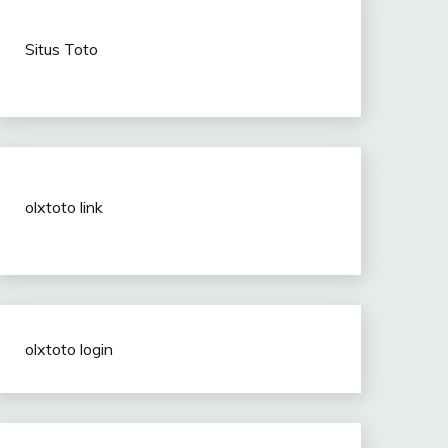
Situs Toto
olxtoto link
olxtoto login